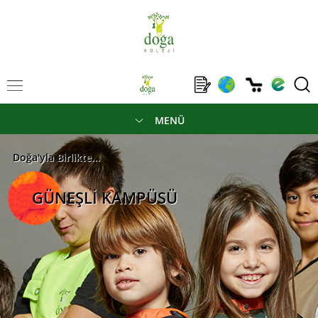
MENÜ
Doğa'yla Birlikte...
GÜNEŞLİ KAMPÜSÜ