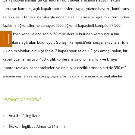
Geniş sosyal alanlarıyla öğrencileri dört duvar arasında hapsolmaktan
kurtaran kampüs, açık-kapalı spor tesisleri, kapalı yüzme havuzu, konferans
salonu, akıllı tahta sistemleriyle donatılan sınıflarıyla bir eğitim kurumundan
fazlasını öğrencilerine sunuyor.1500 öğrenci kapasiteli kampüs 17.500
metrekare kapalı alana sahip. 60 tane derslik bulunan kampüste 4 bin
metrekare açık alan bulunuyor. Güneşli Kampüsü'nün sosyal aktiviteler için
kullanım alanları oldukça fazla. 2 kapalı spor salonu, 2 çok amaçlı salon, bir
kapalı yüzme havuzu, 450 kişilik konferans salonu, fen, fizik ve kimya
laboratuvarları, sanat atölyeleri ve en büyük özelliklerinden biri de 350 m2
alanına yayılan sanat sokağı öğrencilerin kullanımına açık sosyal alanları…
YABANCI DİL EĞİTİMİ
Ana Sınıfı;
İngilizce
İlkokul;
İngilizce Almanca (4.Sınıf)