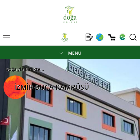
MENÜ
Doğa'yla Birlikte...
İZMİR BUCA KAMPÜSÜ