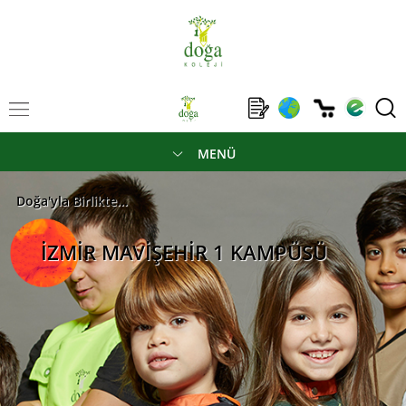
MENÜ
Doğa'yla Birlikte...
İZMİR MAVİŞEHİR 1 KAMPÜSÜ