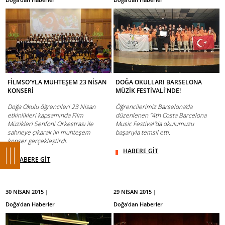
FİLMSO'YLA MUHTEŞEM 23 NİSAN
DOĞA OKULLARI BARSELONA
KONSERİ
MÜZİK FESTİVALİ'NDE!
Doğa Okulu öğrencileri 23 Nisan
Öğrencilerimiz Barselona'da
etkinlikleri kapsamında Film
düzenlenen ''4th Costa Barcelona
Müzikleri Senfoni Orkestrası ile
Music Festival''da okulumuzu
sahneye çıkarak iki muhteşem
başarıyla temsil etti.
konser gerçekleştirdi.
HABERE GİT
HABERE GİT
30 NİSAN 2015 |
29 NİSAN 2015 |
Doğa'dan Haberler
Doğa'dan Haberler