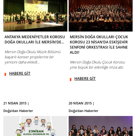
ANTAKYA MEDENİYETLER KOROSU
MERSİN DOĞA OKULLARI ÇOCUK
DOĞA OKULLARI İLE MERSİN'DE...
KOROSU 23 NİSAN'DA ESKİŞEHİR
SENFONİ ORKESTRASI İLE SAHNE
Mersin Doğa Okulu Müzik Bölümü
ALDI!
başarılı konser projelerine bir
yenisini daha ekledi…
Mersin Doğa Okulu Çocuk Korosu
yine büyük bir etkinliğe imza attı.
HABERE GİT
HABERE GİT
21 NİSAN 2015 |
20 NİSAN 2015 |
Doğa'dan Haberler
Doğa'dan Haberler