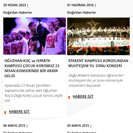
29 NİSAN 2023 |
01 HAZİRAN 2016 |
Doğa'dan Haberler
Doğa'dan Haberler
OĞUZHAN KOÇ ve ISPARTA
ATAKENT KAMPÜSÜ KOROSUNDAN
KAMPÜSÜ ÇOCUK KOROMUZ 23
MUHTEŞEM YIL SONU KONSERİ
NİSAN KONSERİNDE BİR ARAYA
Doğa Atakent Kampüsü öğrencileri
GELDİ
muhteşem bir yıl sonu konseriyle
Isparta'da 23 Nisan Şenlikleri
izleyenleri büyüledi.
kapsamında sahne alan Oğuzhan
Koç'a Doğa Koleji çocuk korosu eşlik
HABERE GİT
etti.
HABERE GİT
06 MAYIS 2015 |
05 MAYIS 2015 |
Doğa'dan Haberler
Doğa'dan Haberler