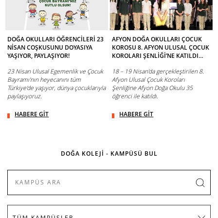
DOĞA OKULLARI ÖĞRENCİLERİ 23
AFYON DOĞA OKULLARI ÇOCUK
NİSAN COŞKUSUNU DOYASIYA
KOROSU 8. AFYON ULUSAL ÇOCUK
YAŞIYOR, PAYLAŞIYOR!
KOROLARI ŞENLİĞİ’NE KATILDI…
23 Nisan Ulusal Egemenlik ve Çocuk
18 – 19 Nisan’da gerçekleştirilen 8.
Bayramı'nın heyecanını tüm
Afyon Ulusal Çocuk Koroları
Türkiye'de yaşıyor, dünya çocuklarıyla
Şenliğine Afyon Doğa Okulu 35
paylaşıyoruz.
öğrenci ile katıldı.
HABERE GİT
HABERE GİT
DOĞA KOLEJİ - KAMPÜSÜ BUL