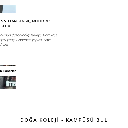
ES STEFAN BENGİÇ, MOTOKROS
 OLDU!
übü’nün düzenlediği Türkiye Motokros
ayak yarışı Gönen’de yapıldı. Doğa
ilim ...
an Haberler
DOĞA KOLEJİ - KAMPÜSÜ BUL