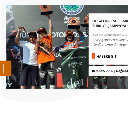
DOĞA ÖĞRENCİSİ AR
TÜRKİYE ŞAMPİYONU
Avrupa Motosiklet Kul
Şampiyonası’nın ikinci 
Okulları İzmir Bornova B
HABERE GİT
10 MAYIS 2016 | Doğa'd