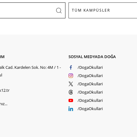
ŞIM
SOSYAL MEDYADA DOĞA
lk Cad. Kardelen Sok. No: 4M / 1 -
/DogaOkullari
ul
/DogaOkullari
/DogaOkullari
k12.tr
/DogaOkullari
/DogaOkullari
ız...
/DogaOkullari