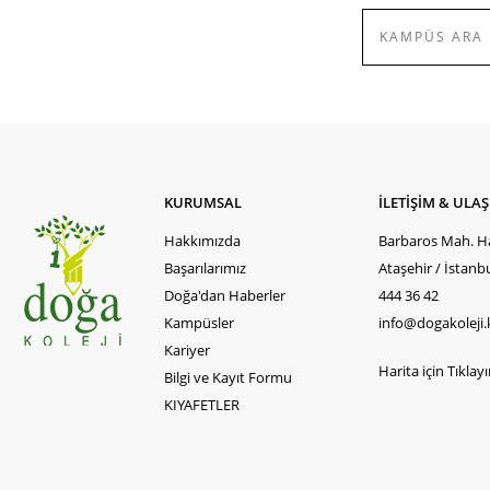
KURUMSAL
İLETİŞİM & ULA
Hakkımızda
Barbaros Mah. Ha
Başarılarımız
Ataşehir / İstanb
Doğa'dan Haberler
444 36 42
Kampüsler
info@dogakoleji.
Kariyer
Harita için Tıklayın
Bilgi ve Kayıt Formu
KIYAFETLER