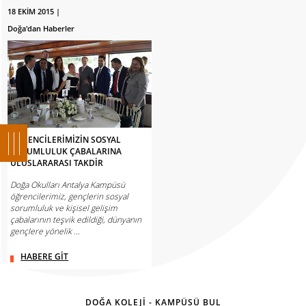
18 EKİM 2015 |
Doğa'dan Haberler
ÖĞRENCİLERİMİZİN SOSYAL
SORUMLULUK ÇABALARINA
ULUSLARARASI TAKDİR
Doğa Okulları Antalya Kampüsü
öğrencilerimiz, gençlerin sosyal
sorumluluk ve kişisel gelişim
çabalarının teşvik edildiği, dünyanın
gençlere yönelik ...
HABERE GİT
DOĞA KOLEJİ - KAMPÜSÜ BUL