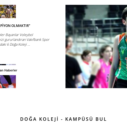
MPİYON OLMAKTIR’’
ler Bayanlar Voleybol
zi gururlandıran Vakıfbank Spor
ki 6 Doğa Koleji ...
dan Haberler
DOĞA KOLEJİ - KAMPÜSÜ BUL