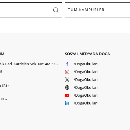
ŞIM
SOSYAL MEDYADA DOĞA
lk Cad. Kardelen Sok. No: 4M / 1 -
/DogaOkullari
ul
/DogaOkullari
/DogaOkullari
k12.tr
/DogaOkullari
/DogaOkullari
ız...
/DogaOkullari