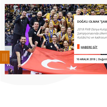
DOĞA’LI OLMAK ’’ŞA
2018 FIVB Dünya Kulüp
Şampiyonasında ülkemi
Kulübü'nü ve kadrosunda
HABERE GİT
10 ARALIK 2018 | Doğa'