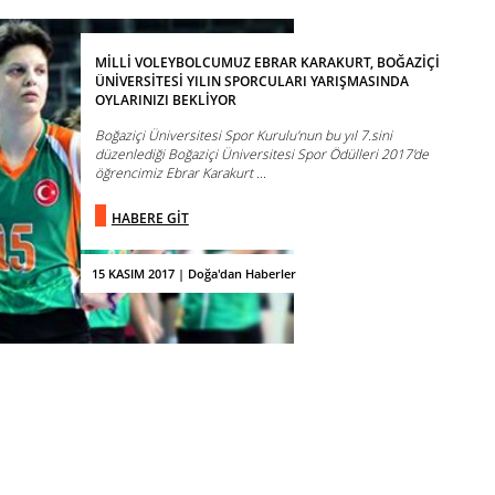
MİLLİ VOLEYBOLCUMUZ EBRAR KARAKURT, BOĞAZİÇİ
ÜNİVERSİTESİ YILIN SPORCULARI YARIŞMASINDA
OYLARINIZI BEKLİYOR
Boğaziçi Üniversitesi Spor Kurulu'nun bu yıl 7.sini
düzenlediği Boğaziçi Üniversitesi Spor Ödülleri 2017'de
öğrencimiz Ebrar Karakurt ...
HABERE GİT
15 KASIM 2017 | Doğa'dan Haberler