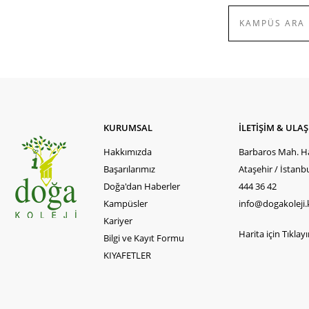
KURUMSAL
İLETİŞİM & ULA
Hakkımızda
Barbaros Mah. Ha
Başarılarımız
Ataşehir / İstanb
Doğa'dan Haberler
444 36 42
Kampüsler
info@dogakoleji.
Kariyer
Harita için Tıklayın
Bilgi ve Kayıt Formu
KIYAFETLER