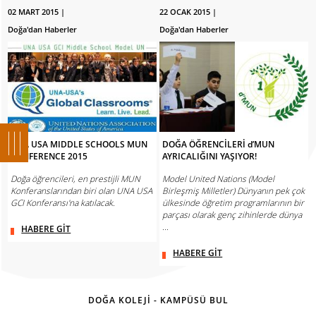
02 MART 2015 |
22 OCAK 2015 |
Doğa'dan Haberler
Doğa'dan Haberler
UNA USA MIDDLE SCHOOLS MUN
DOĞA ÖĞRENCİLERİ d’MUN
CONFERENCE 2015
AYRICALIĞINI YAŞIYOR!
Doğa öğrencileri, en prestijli MUN
Model United Nations (Model
Konferanslarından biri olan UNA USA
Birleşmiş Milletler) Dünyanın pek çok
GCI Konferansı'na katılacak.
ülkesinde öğretim programlarının bir
parçası olarak genç zihinlerde dünya
...
HABERE GİT
HABERE GİT
DOĞA KOLEJİ - KAMPÜSÜ BUL