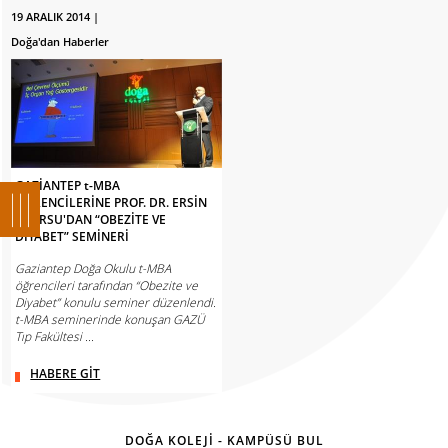
19 ARALIK 2014 |
Doğa'dan Haberler
GAZİANTEP t-MBA
ÖĞRENCİLERİNE PROF. DR. ERSİN
AKARSU'DAN “OBEZİTE VE
DİYABET” SEMİNERİ
Gaziantep Doğa Okulu t-MBA
öğrencileri tarafından “Obezite ve
Diyabet” konulu seminer düzenlendi.
t-MBA seminerinde konuşan GAZÜ
Tıp Fakültesi ...
HABERE GİT
DOĞA KOLEJİ - KAMPÜSÜ BUL