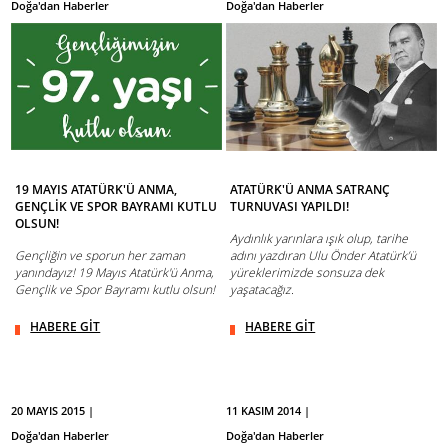
Doğa'dan Haberler
Doğa'dan Haberler
19 MAYIS ATATÜRK'Ü ANMA,
ATATÜRK'Ü ANMA SATRANÇ
GENÇLİK VE SPOR BAYRAMI KUTLU
TURNUVASI YAPILDI!
OLSUN!
Aydınlık yarınlara ışık olup, tarihe
Gençliğin ve sporun her zaman
adını yazdıran Ulu Önder Atatürk’ü
yanındayız! 19 Mayıs Atatürk'ü Anma,
yüreklerimizde sonsuza dek
Gençlik ve Spor Bayramı kutlu olsun!
yaşatacağız.
HABERE GİT
HABERE GİT
20 MAYIS 2015 |
11 KASIM 2014 |
Doğa'dan Haberler
Doğa'dan Haberler