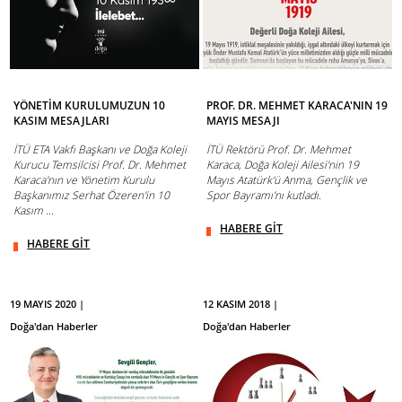
YÖNETİM KURULUMUZUN 10
PROF. DR. MEHMET KARACA'NIN 19
KASIM MESAJLARI
MAYIS MESAJI
İTÜ ETA Vakfı Başkanı ve Doğa Koleji
İTÜ Rektörü Prof. Dr. Mehmet
Kurucu Temsilcisi Prof. Dr. Mehmet
Karaca, Doğa Koleji Ailesi'nin 19
Karaca'nın ve Yönetim Kurulu
Mayıs Atatürk'ü Anma, Gençlik ve
Başkanımız Serhat Özeren'in 10
Spor Bayramı'nı kutladı.
Kasım ...
HABERE GİT
HABERE GİT
19 MAYIS 2020 |
12 KASIM 2018 |
Doğa'dan Haberler
Doğa'dan Haberler