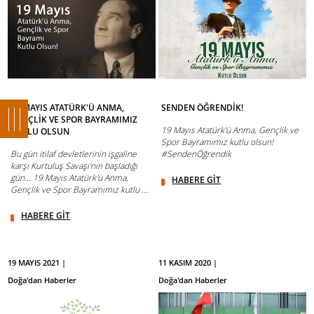
19 MAYIS ATATÜRK'Ü ANMA,
SENDEN ÖĞRENDİK!
GENÇLİK VE SPOR BAYRAMIMIZ
19 Mayıs Atatürk'ü Anma, Gençlik ve
KUTLU OLSUN
Spor Bayramımız kutlu olsun!
Bu gün itilaf devletlerinin işgaline
#SendenÖğrendik
karşı Kurtuluş Savaşı'nın başladığı
gün... 19 Mayıs Atatürk'ü Anma,
HABERE GİT
Gençlik ve Spor Bayramımız kutlu ...
HABERE GİT
19 MAYIS 2021 |
11 KASIM 2020 |
Doğa'dan Haberler
Doğa'dan Haberler