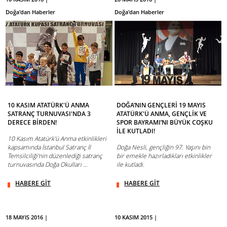
Doğa'dan Haberler
Doğa'dan Haberler
10 KASIM ATATÜRK'Ü ANMA
DOĞA’NIN GENÇLERİ 19 MAYIS
SATRANÇ TURNUVASI'NDA 3
ATATÜRK'Ü ANMA, GENÇLİK VE
DERECE BİRDEN!
SPOR BAYRAMI’NI BÜYÜK COŞKU
İLE KUTLADI!
10 Kasım Atatürk'ü Anma etkinlikleri
kapsamında İstanbul Satranç İl
Doğa Nesli, gençliğin 97. Yaşını bin
Temsilciliği'nin düzenlediği satranç
bir emekle hazırladıkları etkinlikler
turnuvasında Doğa Okulları ...
ile kutladı.
HABERE GİT
HABERE GİT
18 MAYIS 2016 |
10 KASIM 2015 |