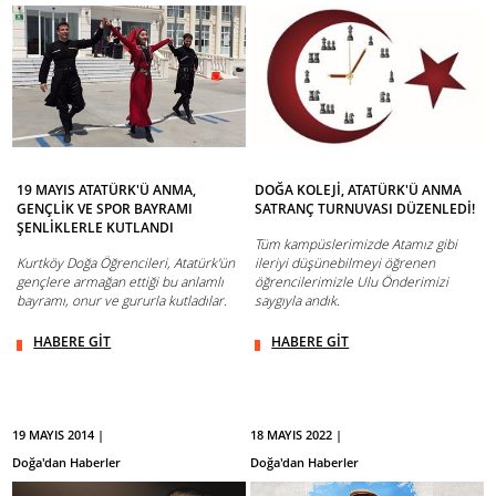
19 MAYIS ATATÜRK'Ü ANMA,
DOĞA KOLEJİ, ATATÜRK'Ü ANMA
GENÇLİK VE SPOR BAYRAMI
SATRANÇ TURNUVASI DÜZENLEDİ!
ŞENLİKLERLE KUTLANDI
Tüm kampüslerimizde Atamız gibi
Kurtköy Doğa Öğrencileri, Atatürk'ün
ileriyi düşünebilmeyi öğrenen
gençlere armağan ettiği bu anlamlı
öğrencilerimizle Ulu Önderimizi
bayramı, onur ve gururla kutladılar.
saygıyla andık.
HABERE GİT
HABERE GİT
19 MAYIS 2014 |
18 MAYIS 2022 |
Doğa'dan Haberler
Doğa'dan Haberler