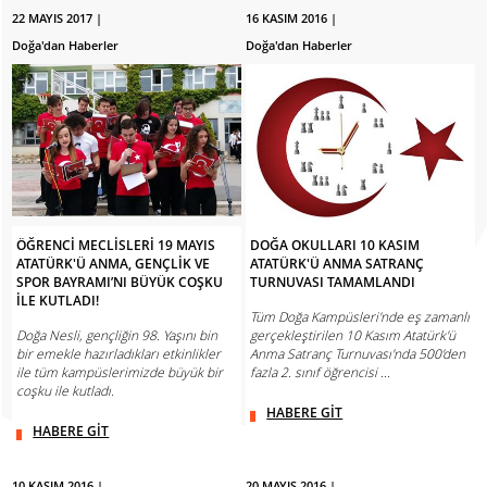
22 MAYIS 2017 |
16 KASIM 2016 |
Doğa'dan Haberler
Doğa'dan Haberler
ÖĞRENCİ MECLİSLERİ 19 MAYIS
DOĞA OKULLARI 10 KASIM
ATATÜRK'Ü ANMA, GENÇLİK VE
ATATÜRK'Ü ANMA SATRANÇ
SPOR BAYRAMI’NI BÜYÜK COŞKU
TURNUVASI TAMAMLANDI
İLE KUTLADI!
Tüm Doğa Kampüsleri'nde eş zamanlı
Doğa Nesli, gençliğin 98. Yaşını bin
gerçekleştirilen 10 Kasım Atatürk'ü
bir emekle hazırladıkları etkinlikler
Anma Satranç Turnuvası'nda 500'den
ile tüm kampüslerimizde büyük bir
fazla 2. sınıf öğrencisi ...
coşku ile kutladı.
HABERE GİT
HABERE GİT
10 KASIM 2016 |
20 MAYIS 2016 |