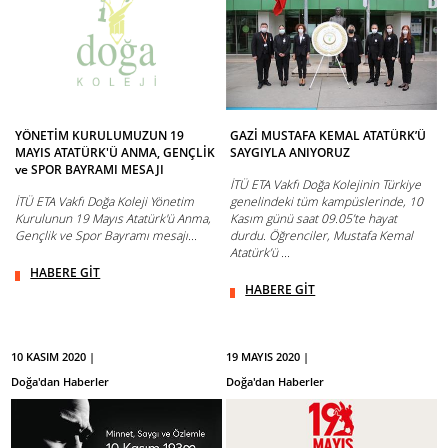
YÖNETİM KURULUMUZUN 19
GAZİ MUSTAFA KEMAL ATATÜRK’Ü
MAYIS ATATÜRK'Ü ANMA, GENÇLİK
SAYGIYLA ANIYORUZ
ve SPOR BAYRAMI MESAJI
İTÜ ETA Vakfı Doğa Kolejinin Türkiye
İTÜ ETA Vakfı Doğa Koleji Yönetim
genelindeki tüm kampüslerinde, 10
Kurulunun 19 Mayıs Atatürk'ü Anma,
Kasım günü saat 09.05’te hayat
Gençlik ve Spor Bayramı mesajı...
durdu. Öğrenciler, Mustafa Kemal
Atatürk’ü ...
HABERE GİT
HABERE GİT
10 KASIM 2020 |
19 MAYIS 2020 |
Doğa'dan Haberler
Doğa'dan Haberler