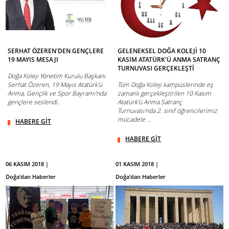
SERHAT ÖZEREN'DEN GENÇLERE
GELENEKSEL DOĞA KOLEJİ 10
19 MAYIS MESAJI
KASIM ATATÜRK'Ü ANMA SATRANÇ
TURNUVASI GERÇEKLEŞTİ
Doğa Koleji Yönetim Kurulu Başkanı
Serhat Özeren, 19 Mayıs Atatürk'ü
Tüm Doğa Koleji kampüslerinde eş
Anma, Gençlik ve Spor Bayramı'nda
zamanlı gerçekleştirilen 10 Kasım
gençlere seslendi.
Atatürk'ü Anma Satranç
Turnuvası'nda 2. sınıf öğrencilerimiz
mücadele ...
HABERE GİT
HABERE GİT
06 KASIM 2018 |
01 KASIM 2018 |
Doğa'dan Haberler
Doğa'dan Haberler