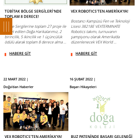
TÜBİTAK BÖLGE SERGİLERİ'NDE
VEX ROBOTICS'TEN AMERİKA'YA!
TOPLAM 8 DERECE!
Bostancı Kampüsü Fen ve Teknoloji
Bölge Sergilerine toplam 27 proje ile
Lisesi 38218E VEXTERMINATE
davet edilen Doğa Harikalarımız, 2
Robotics takımı, turnuvanın
birincilik, 5 ikincilik ve 1 üçüncülük
şampiyonu olarak Amerika’da
ödülü alarak toplam 8 derece alma ...
düzenlenecek VEX World ...
HABERE GİT
HABERE GİT
22 MART 2022 |
16 ŞUBAT 2022 |
Doğa'dan Haberler
Başarı Hikayeleri
VEX ROBOTICS'TEN AMERİKA'YA!
BUZ PATENİNDE BAŞARI GELENEĞİ