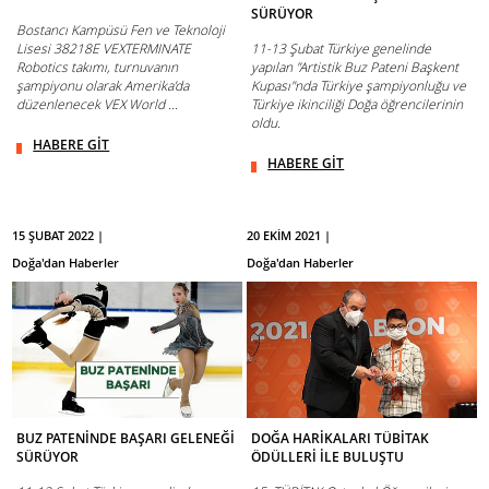
SÜRÜYOR
Bostancı Kampüsü Fen ve Teknoloji
Lisesi 38218E VEXTERMINATE
11-13 Şubat Türkiye genelinde
Robotics takımı, turnuvanın
yapılan "Artistik Buz Pateni Başkent
şampiyonu olarak Amerika’da
Kupası"nda Türkiye şampiyonluğu ve
düzenlenecek VEX World ...
Türkiye ikinciliği Doğa öğrencilerinin
oldu.
HABERE GİT
HABERE GİT
15 ŞUBAT 2022 |
20 EKİM 2021 |
Doğa'dan Haberler
Doğa'dan Haberler
BUZ PATENİNDE BAŞARI GELENEĞİ
DOĞA HARİKALARI TÜBİTAK
SÜRÜYOR
ÖDÜLLERİ İLE BULUŞTU