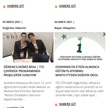
HABERE GİT
HABERE GİT
05 MAYIS 2021 |
04 MAYIS 2021 |
Doğa'dan Haberler
Başarı Hikayeleri
ÖĞRENCİLERİMİZ BİGG | İTÜ
DÜNYANIN EN ETKİN ALMANCA
ÇEKİRDEK PROGRAMINDA
EĞİTİM PLATFORMU
PROJELERİNİ SUNUYOR
MINTICITY’DEN DOĞA’YA ÖDÜL
Acarkent Kampüsü IB Lisesi 12. sınıf
İTÜ ETA Vakfı Doğa Koleji, Almanca
öğrencilerimizden Aslan Akbulut ve
eğitim sektörünün en prestijli ve en
Muhammet Emirhan Tatlıda’nın
büyük ödül töreni olan Minticity ödül
“Nitinol Zımbaların Sternum
törenlerinde 2 ayrı ödüle layık ...
Kapatmasında ...
HABERE GİT