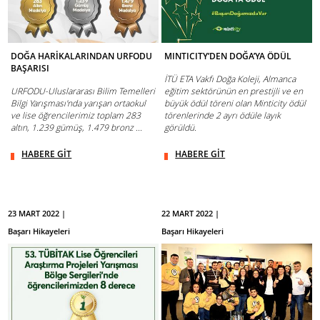
DOĞA HARİKALARINDAN URFODU
MINTICITY’DEN DOĞA’YA ÖDÜL
BAŞARISI
İTÜ ETA Vakfı Doğa Koleji, Almanca
URFODU-Uluslararası Bilim Temelleri
eğitim sektörünün en prestijli ve en
Bilgi Yarışması'nda yarışan ortaokul
büyük ödül töreni olan Minticity ödül
ve lise öğrencilerimiz toplam 283
törenlerinde 2 ayrı ödüle layık
altın, 1.239 gümüş, 1.479 bronz ...
görüldü.
HABERE GİT
HABERE GİT
23 MART 2022 |
22 MART 2022 |
Başarı Hikayeleri
Başarı Hikayeleri