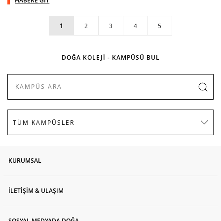
HABERE GİT
1
2
3
4
5
DOĞA KOLEJİ - KAMPÜSÜ BUL
KURUMSAL
İLETİŞİM & ULAŞIM
SOSYAL MEDYADA DOĞA