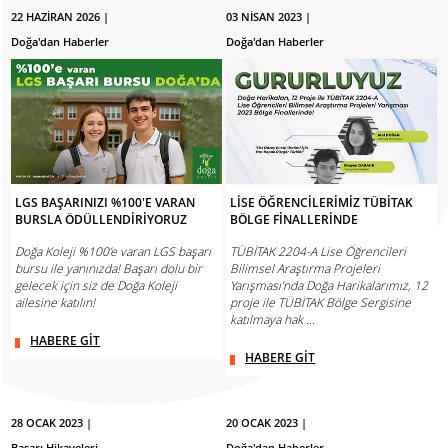
22 HAZİRAN 2026 |
03 NİSAN 2023 |
Doğa'dan Haberler
Doğa'dan Haberler
LGS BAŞARINIZI %100'E VARAN
LİSE ÖĞRENCİLERİMİZ TÜBİTAK
BURSLA ÖDÜLLENDİRİYORUZ
BÖLGE FİNALLERİNDE
Doğa Koleji %100’e varan LGS başarı
TÜBİTAK 2204-A Lise Öğrencileri
bursu ile yanınızda! Başarı dolu bir
Bilimsel Araştırma Projeleri
gelecek için siz de Doğa Koleji
Yarışması'nda Doğa Harikalarımız, 12
ailesine katılın!
proje ile TÜBİTAK Bölge Sergisine
katılmaya hak ...
HABERE GİT
HABERE GİT
28 OCAK 2023 |
20 OCAK 2023 |
Başarı Hikayeleri
Doğa'dan Haberler