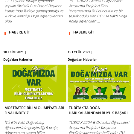
11-13 Şubat Türkiye genelinde
15. TÜBİTAK Ortaokul Öğrencileri
yapılan "Artistik Buz Pateni Başkent
Araştırma Projeleri Final
Kupası"nda Türkiye şampiyonluğu ve
Yarışması’nda iki üçüncülük ve bir
Türkiye ikinciliği Doğa öğrencilerinin
teşvik ödülü alan İTÜ ETA Vakfı Doğa
oldu.
Koleji öğrencileri ...
HABERE GİT
HABERE GİT
10 EKİM 2021 |
15 EYLÜL 2021 |
Doğa'dan Haberler
Doğa'dan Haberler
MOSTRATEC BİLİM OLİMPİYATLARI
TÜBİTAK’TA DOĞA
FİNALİNDEYİZ
HARİKALARINDAN BÜYÜK BAŞARI
İTÜ ETA Vakfı Doğa Koleji
TÜBİTAK 2204-B Ortaokul Öğrencileri
öğrencilerinin geliştirdiği 9 proje,
Araştırma Projeleri Yarışması
dünyanın en saygın bilim
Finalinin kazananları belli oldu. İTÜ