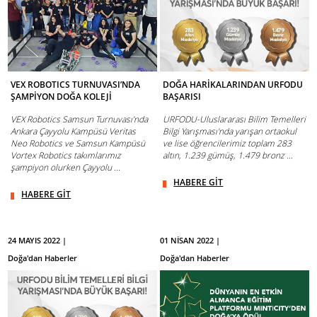
VEX ROBOTICS TURNUVASI’NDA
DOĞA HARİKALARINDAN URFODU
ŞAMPİYON DOĞA KOLEJİ
BAŞARISI
VEX Robotics Samsun Turnuvası’nda
URFODU-Uluslararası Bilim Temelleri
Ankara Çayyolu Kampüsü Veritas
Bilgi Yarışması'nda yarışan ortaokul
Neo Robotics ve Samsun Kampüsü
ve lise öğrencilerimiz toplam 283
Vortex Robotics takımlarımız
altın, 1.239 gümüş, 1.479 bronz ...
şampiyon olurken Çayyolu ...
HABERE GİT
HABERE GİT
24 MAYIS 2022 |
01 NİSAN 2022 |
Doğa'dan Haberler
Doğa'dan Haberler