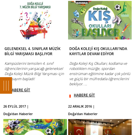
GELENEKSEL 4. SINIFLAR MÜZİK
DOĞA KOLEJİ KIŞ OKULLARI'NDA
BİLGİ YARIŞMASI BAŞLIYOR
KAYITLAR DEVAM EDİYOR
Kampüslerini temsilen 4. sınıf
Doğa Koleji Kış Okulları; kodlama ve
öğrencilerinin yarışacağı geleneksel
robotikten müziğe, spordan
Doğa Koleji Müzik Bilgi Yarışması için
enstrüman eğitimine kadar çok yönlü
geri sayım başladı!
ve güçlü bir müfredatla öğrencilerini
bekliyor. ...
HABERE GİT
HABERE GİT
26 EYLÜL 2017 |
22 ARALIK 2016 |
Doğa'dan Haberler
Doğa'dan Haberler