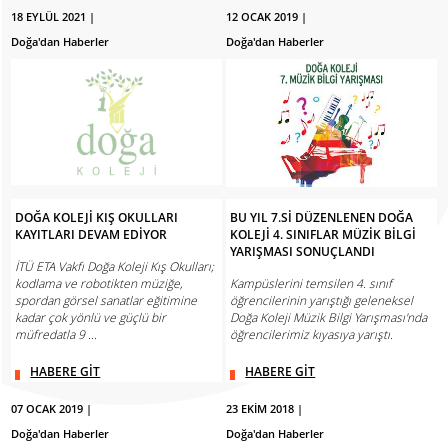
18 EYLÜL 2021 |
12 OCAK 2019 |
Doğa'dan Haberler
Doğa'dan Haberler
DOĞA KOLEJİ KIŞ OKULLARI
BU YIL 7.Sİ DÜZENLENEN DOĞA
KAYITLARI DEVAM EDİYOR
KOLEJİ 4. SINIFLAR MÜZİK BİLGİ
YARIŞMASI SONUÇLANDI
İTÜ ETA Vakfı Doğa Koleji Kış Okulları;
kodlama ve robotikten müziğe,
Kampüslerini temsilen 4. sınıf
spordan görsel sanatlar eğitimine
öğrencilerinin yarıştığı geleneksel
kadar çok yönlü ve güçlü bir
Doğa Koleji Müzik Bilgi Yarışması'nda
müfredatla 9 ...
öğrencilerimiz kıyasıya yarıştı.
HABERE GİT
HABERE GİT
07 OCAK 2019 |
23 EKİM 2018 |
Doğa'dan Haberler
Doğa'dan Haberler