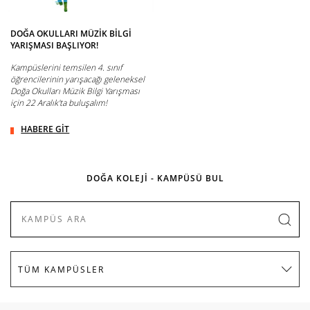
DOĞA OKULLARI MÜZİK BİLGİ
YARIŞMASI BAŞLIYOR!
Kampüslerini temsilen 4. sınıf
öğrencilerinin yarışacağı geleneksel
Doğa Okulları Müzik Bilgi Yarışması
için 22 Aralık'ta buluşalım!
HABERE GİT
DOĞA KOLEJİ - KAMPÜSÜ BUL