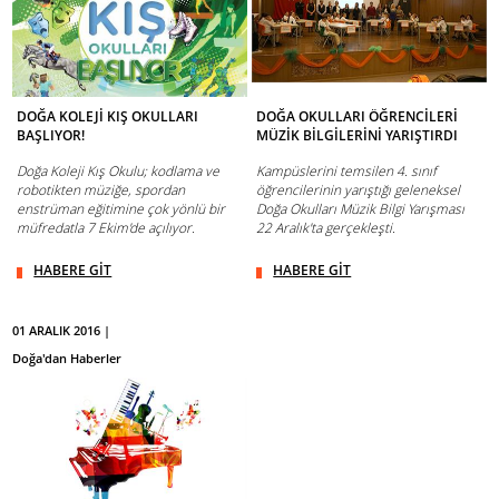
DOĞA KOLEJİ KIŞ OKULLARI
DOĞA OKULLARI ÖĞRENCİLERİ
BAŞLIYOR!
MÜZİK BİLGİLERİNİ YARIŞTIRDI
Doğa Koleji Kış Okulu; kodlama ve
Kampüslerini temsilen 4. sınıf
robotikten müziğe, spordan
öğrencilerinin yarıştığı geleneksel
enstrüman eğitimine çok yönlü bir
Doğa Okulları Müzik Bilgi Yarışması
müfredatla 7 Ekim'de açılıyor.
22 Aralık'ta gerçekleşti.
HABERE GİT
HABERE GİT
01 ARALIK 2016 |
Doğa'dan Haberler