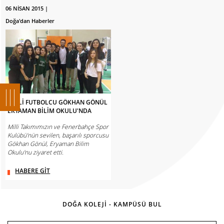
06 NİSAN 2015 |
Doğa'dan Haberler
MİLLİ FUTBOLCU GÖKHAN GÖNÜL
ERYAMAN BİLİM OKULU'NDA
Milli Takımımızın ve Fenerbahçe Spor
Kulübü’nün sevilen, başarılı sporcusu
Gökhan Gönül, Eryaman Bilim
Okulu'nu ziyaret etti.
HABERE GİT
DOĞA KOLEJİ - KAMPÜSÜ BUL