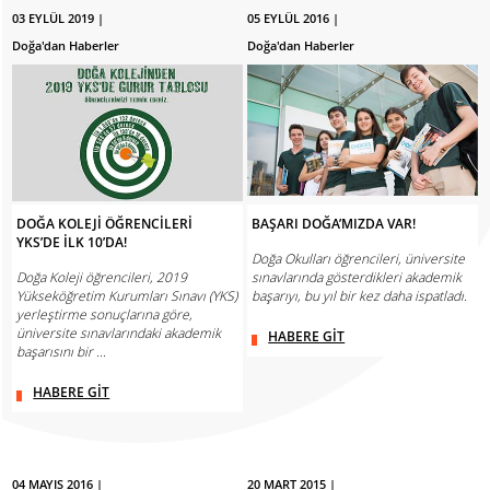
03 EYLÜL 2019 |
05 EYLÜL 2016 |
Doğa'dan Haberler
Doğa'dan Haberler
DOĞA KOLEJİ ÖĞRENCİLERİ
BAŞARI DOĞA’MIZDA VAR!
YKS’DE İLK 10’DA!
Doğa Okulları öğrencileri, üniversite
Doğa Koleji öğrencileri, 2019
sınavlarında gösterdikleri akademik
Yükseköğretim Kurumları Sınavı (YKS)
başarıyı, bu yıl bir kez daha ispatladı.
yerleştirme sonuçlarına göre,
üniversite sınavlarındaki akademik
HABERE GİT
başarısını bir ...
HABERE GİT
04 MAYIS 2016 |
20 MART 2015 |