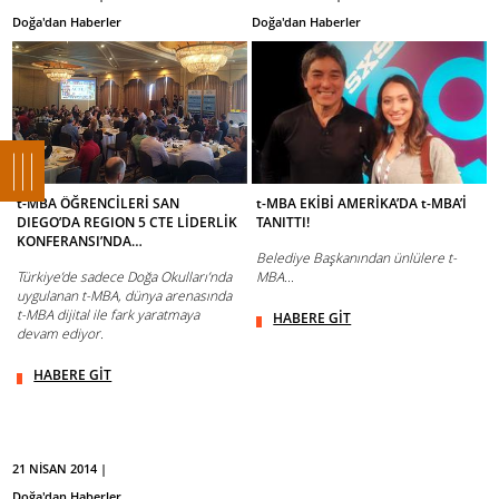
Doğa'dan Haberler
Doğa'dan Haberler
t-MBA ÖĞRENCİLERİ SAN
t-MBA EKİBİ AMERİKA’DA t-MBA’İ
DIEGO’DA REGION 5 CTE LİDERLİK
TANITTI!
KONFERANSI’NDA…
Belediye Başkanından ünlülere t-
Türkiye’de sadece Doğa Okulları’nda
MBA...
uygulanan t-MBA, dünya arenasında
t-MBA dijital ile fark yaratmaya
HABERE GİT
devam ediyor.
HABERE GİT
21 NİSAN 2014 |
Doğa'dan Haberler