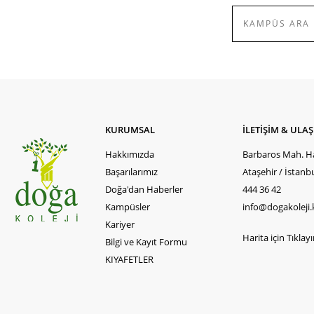
KURUMSAL
İLETİŞİM & ULA
Hakkımızda
Barbaros Mah. Ha
Başarılarımız
Ataşehir / İstanb
Doğa'dan Haberler
444 36 42
Kampüsler
info@dogakoleji.
Kariyer
Harita için Tıklayın
Bilgi ve Kayıt Formu
KIYAFETLER