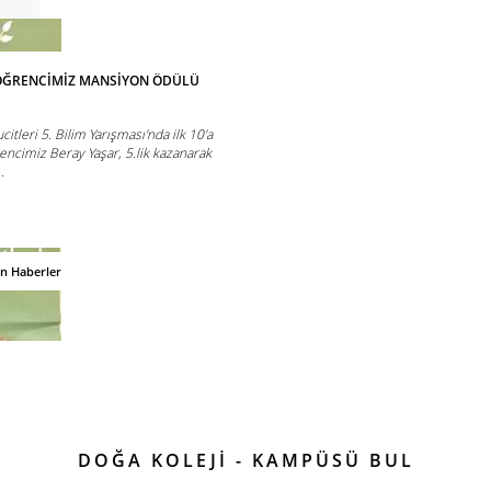
ÖĞRENCİMİZ MANSİYON ÖDÜLÜ
leri 5. Bilim Yarışması'nda ilk 10'a
ğrencimiz Beray Yaşar, 5.lik kazanarak
.
an Haberler
DOĞA KOLEJİ - KAMPÜSÜ BUL