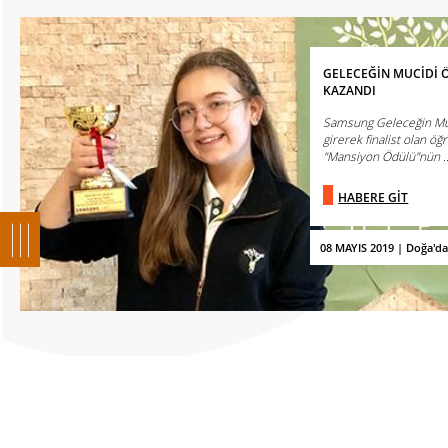
GELECEĞİN MUCİDİ 
KAZANDI
Samsung Geleceğin Mucit
girerek finalist olan ö
"Mansiyon Ödülü"nün ..
HABERE GİT
08 MAYIS 2019 | Doğa'd