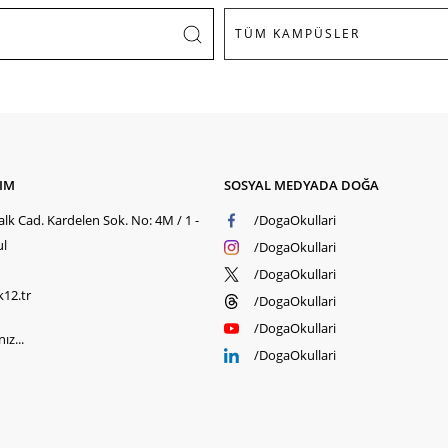
ŞIM
SOSYAL MEDYADA DOĞA
lk Cad. Kardelen Sok. No: 4M / 1 -
/DogaOkullari
ul
/DogaOkullari
/DogaOkullari
k12.tr
/DogaOkullari
/DogaOkullari
ız...
/DogaOkullari