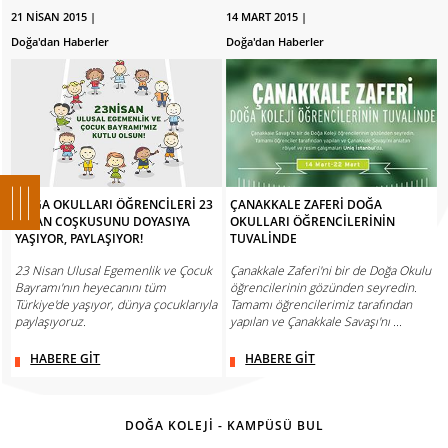
21 NİSAN 2015 |
14 MART 2015 |
Doğa'dan Haberler
Doğa'dan Haberler
DOĞA OKULLARI ÖĞRENCİLERİ 23
ÇANAKKALE ZAFERİ DOĞA
NİSAN COŞKUSUNU DOYASIYA
OKULLARI ÖĞRENCİLERİNİN
YAŞIYOR, PAYLAŞIYOR!
TUVALİNDE
23 Nisan Ulusal Egemenlik ve Çocuk
Çanakkale Zaferi'ni bir de Doğa Okulu
Bayramı'nın heyecanını tüm
öğrencilerinin gözünden seyredin.
Türkiye'de yaşıyor, dünya çocuklarıyla
Tamamı öğrencilerimiz tarafından
paylaşıyoruz.
yapılan ve Çanakkale Savaşı'nı ...
HABERE GİT
HABERE GİT
DOĞA KOLEJİ - KAMPÜSÜ BUL