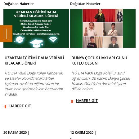
Doğa'dan Haberler
Doğa'dan Haberler
UZAKTAN EĞİTİMİ DAHA VERİMLİ
DÜNYA ÇOCUK HAKLARI GÜNÜ
KILACAK 5 ÖNERİ
KUTLU OLSUN!
İTÜ ETA Vakfı Doğa Koleji Rehberlik
İTÜ ETA Vakfı Doğa Koleji 3. sınıf
ve Liseler Koordinatörü Sibel
öğrencileri, 20 Kasım Dünya Çocuk
İzgiman, uzaktan eğitim sürecini
Hakları Günü’nün önemini işaret
etkin hale getirmek için önerilerini
diliyle anlattı.
sıraladı.
HABERE GİT
HABERE GİT
20 KASIM 2020 |
12 KASIM 2020 |