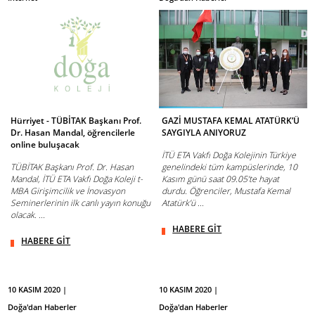
Hürriyet - TÜBİTAK Başkanı Prof.
GAZİ MUSTAFA KEMAL ATATÜRK’Ü
Dr. Hasan Mandal, öğrencilerle
SAYGIYLA ANIYORUZ
online buluşacak
İTÜ ETA Vakfı Doğa Kolejinin Türkiye
TÜBİTAK Başkanı Prof. Dr. Hasan
genelindeki tüm kampüslerinde, 10
Mandal, İTÜ ETA Vakfı Doğa Koleji t-
Kasım günü saat 09.05’te hayat
MBA Girişimcilik ve İnovasyon
durdu. Öğrenciler, Mustafa Kemal
Seminerlerinin ilk canlı yayın konuğu
Atatürk’ü ...
olacak. ...
HABERE GİT
HABERE GİT
10 KASIM 2020 |
10 KASIM 2020 |
Doğa'dan Haberler
Doğa'dan Haberler