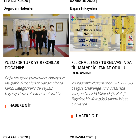
14 ARALIK 2020 |
02 ARALIK 2020 |
Doğa'dan Haberler
Başarı Hikayeleri
YÜZMEDE TÜRKİYE REKORLARI
FLL CHALLENGE TURNUVASI'NDA
DOĞA'NIN!
"İLHAM VERİCİ TAKIM' ÖDÜLÜ
DOĞA'NIN!
Doğa'nın genç yüzücüleri, Antalya ve
Muğla'da düzenlenen yarışmalarda
29 Kasım'da düzenlenen FIRST LEGO
kendi kategorilerinde sayısız
League Challenge Turnuvası'nda
başarıya imza atarken yeni Türkiye ...
yarışan İTÜ ETA Vakfı Doğa Koleji
Başakşehir Kampüsü takımı West
Universe, ...
HABERE GİT
HABERE GİT
02 ARALIK 2020 |
28 KASIM 2020 |