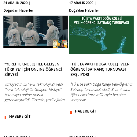
24 ARALIK 2020 |
17 ARALIK 2020 |
Doğa'dan Haberler
Doğa'dan Haberler
“YERLİ TEKNOLOJİ İLE GELİŞEN
İTÜ ETA VAKFI DOĞA KOLEJİ VELİ-
TÜRKİYE” İÇİN ONLINE ÖĞRENCİ
ÖĞRENCİ SATRANÇ TURNUVASI
ZİRVESİ
BAŞLIYOR!
Türkiye’nin ilk Yerli Teknoloji Zirvesi,
İTÜ ETA Vakfı Doğa Koleji Veli-Öğrenci
“Yerli Teknoloji ile Gelişen Türkiye”
Satranç Turnuvası'nda 2, 3 ve 4. sınıf
temasıyla online olarak
öğrencilerimiz velileriyle beraber
gerçekleştirildi. Zirvede, yerli eğitim
yarışacak.
...
HABERE GİT
HABERE GİT