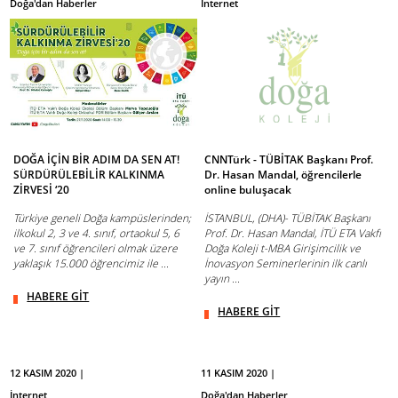
Doğa'dan Haberler
İnternet
DOĞA İÇİN BİR ADIM DA SEN AT!
CNNTürk - TÜBİTAK Başkanı Prof.
SÜRDÜRÜLEBİLİR KALKINMA
Dr. Hasan Mandal, öğrencilerle
ZİRVESİ ‘20
online buluşacak
Türkiye geneli Doğa kampüslerinden;
İSTANBUL, (DHA)- TÜBİTAK Başkanı
ilkokul 2, 3 ve 4. sınıf, ortaokul 5, 6
Prof. Dr. Hasan Mandal, İTÜ ETA Vakfı
ve 7. sınıf öğrencileri olmak üzere
Doğa Koleji t-MBA Girişimcilik ve
yaklaşık 15.000 öğrencimiz ile ...
İnovasyon Seminerlerinin ilk canlı
yayın ...
HABERE GİT
HABERE GİT
12 KASIM 2020 |
11 KASIM 2020 |
İnternet
Doğa'dan Haberler