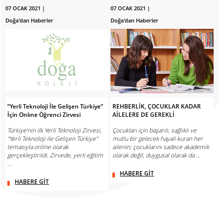
07 OCAK 2021 |
07 OCAK 2021 |
Doğa'dan Haberler
Doğa'dan Haberler
“Yerli Teknoloji İle Gelişen Türkiye”
REHBERLİK, ÇOCUKLAR KADAR
İçin Onlıne Öğrenci Zirvesi
AİLELERE DE GEREKLİ
Türkiye’nin ilk Yerli Teknoloji Zirvesi,
Çocukları için başarılı, sağlıklı ve
“Yerli Teknoloji ile Gelişen Türkiye”
mutlu bir gelecek hayali kuran her
temasıyla online olarak
ailenin; çocuklarını sadece akademik
gerçekleştirildi. Zirvede, yerli eğitim
olarak değil, duygusal olarak da ...
...
HABERE GİT
HABERE GİT