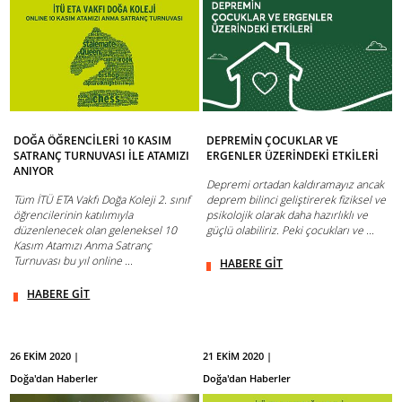
DOĞA ÖĞRENCİLERİ 10 KASIM
DEPREMİN ÇOCUKLAR VE
SATRANÇ TURNUVASI İLE ATAMIZI
ERGENLER ÜZERİNDEKİ ETKİLERİ
ANIYOR
Depremi ortadan kaldıramayız ancak
Tüm İTÜ ETA Vakfı Doğa Koleji 2. sınıf
deprem bilinci geliştirerek fiziksel ve
öğrencilerinin katılımıyla
psikolojik olarak daha hazırlıklı ve
düzenlenecek olan geleneksel 10
güçlü olabiliriz. Peki çocukları ve ...
Kasım Atamızı Anma Satranç
Turnuvası bu yıl online ...
HABERE GİT
HABERE GİT
26 EKİM 2020 |
21 EKİM 2020 |
Doğa'dan Haberler
Doğa'dan Haberler