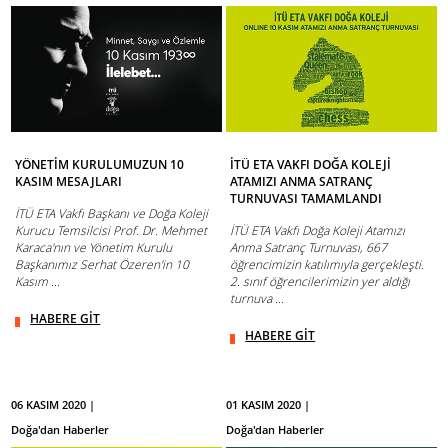
YÖNETİM KURULUMUZUN 10
İTÜ ETA VAKFI DOĞA KOLEJİ
KASIM MESAJLARI
ATAMIZI ANMA SATRANÇ
TURNUVASI TAMAMLANDI
İTÜ ETA Vakfı Başkanı ve Doğa Koleji
Kurucu Temsilcisi Prof. Dr. Mehmet
İTÜ ETA Vakfı Doğa Koleji Atamızı
Karaca'nın ve Yönetim Kurulu
Anma Satranç Turnuvası, 667
Başkanımız Serhat Özeren'in 10
öğrencimizin katılımıyla gerçekleşti.
Kasım ...
2. sınıf öğrencilerimizin yer aldığı
turnuva ...
HABERE GİT
HABERE GİT
06 KASIM 2020 |
01 KASIM 2020 |
Doğa'dan Haberler
Doğa'dan Haberler