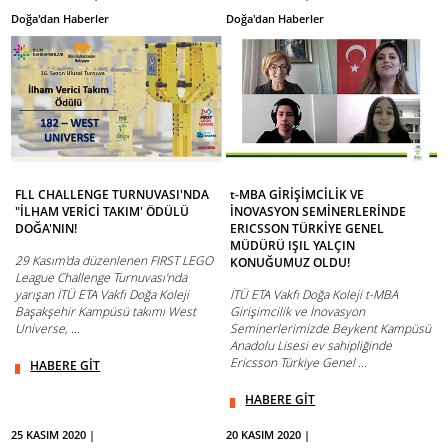
Doğa'dan Haberler
Doğa'dan Haberler
FLL CHALLENGE TURNUVASI'NDA
t-MBA GİRİŞİMCİLİK VE
"İLHAM VERİCİ TAKIM' ÖDÜLÜ
İNOVASYON SEMİNERLERİNDE
DOĞA'NIN!
ERICSSON TÜRKİYE GENEL
MÜDÜRÜ IŞIL YALÇIN
29 Kasım'da düzenlenen FIRST LEGO
KONUĞUMUZ OLDU!
League Challenge Turnuvası'nda
yarışan İTÜ ETA Vakfı Doğa Koleji
İTÜ ETA Vakfı Doğa Koleji t-MBA
Başakşehir Kampüsü takımı West
Girişimcilik ve İnovasyon
Universe, ...
Seminerlerimizde Beykent Kampüsü
Anadolu Lisesi ev sahipliğinde
Ericsson Türkiye Genel ...
HABERE GİT
HABERE GİT
25 KASIM 2020 |
20 KASIM 2020 |