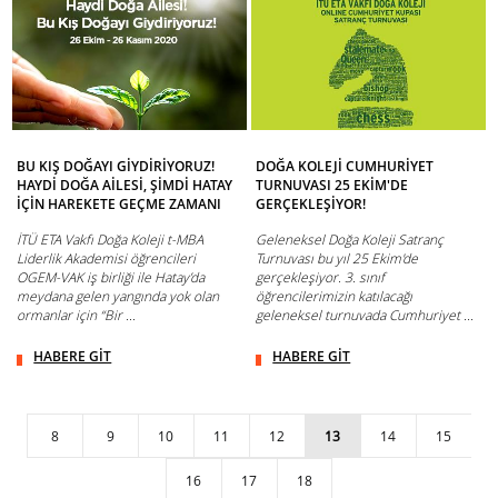
BU KIŞ DOĞAYI GİYDİRİYORUZ!
DOĞA KOLEJİ CUMHURİYET
HAYDİ DOĞA AİLESİ, ŞİMDİ HATAY
TURNUVASI 25 EKİM'DE
İÇİN HAREKETE GEÇME ZAMANI
GERÇEKLEŞİYOR!
İTÜ ETA Vakfı Doğa Koleji t-MBA
Geleneksel Doğa Koleji Satranç
Liderlik Akademisi öğrencileri
Turnuvası bu yıl 25 Ekim'de
OGEM-VAK iş birliği ile Hatay’da
gerçekleşiyor. 3. sınıf
meydana gelen yangında yok olan
öğrencilerimizin katılacağı
ormanlar için “Bir ...
geleneksel turnuvada Cumhuriyet ...
HABERE GİT
HABERE GİT
8
9
10
11
12
13
14
15
16
17
18