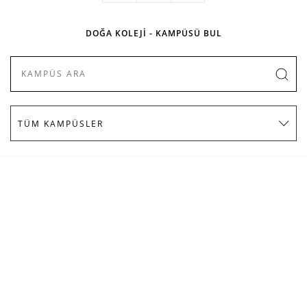
DOĞA KOLEJİ - KAMPÜSÜ BUL
KURUMSAL
İLETİŞİM & ULAŞIM
SOSYAL MEDYADA DOĞA
E-BÜLTEN ÜYELİĞİ