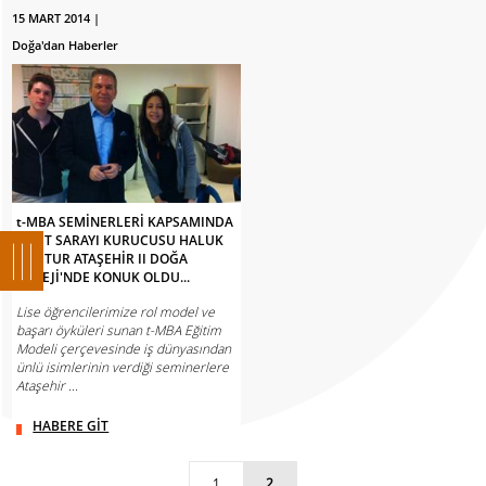
15 MART 2014 |
Doğa'dan Haberler
t-MBA SEMİNERLERİ KAPSAMINDA
SİMİT SARAYI KURUCUSU HALUK
OKUTUR ATAŞEHİR II DOĞA
KOLEJİ'NDE KONUK OLDU...
Lise öğrencilerimize rol model ve
başarı öyküleri sunan t-MBA Eğitim
Modeli çerçevesinde iş dünyasından
ünlü isimlerinin verdiği seminerlere
Ataşehir ...
HABERE GİT
1
2