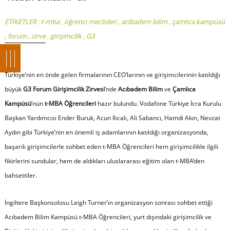
ETİKETLER :
t-mba
,
öğrenci meclisleri
,
acibadem bilim
,
çamlıca kampüsü
,
forum
,
zirve
,
girişimcilik
,
G3
Türkiye’nin en önde gelen firmalarının CEO’larının ve girişimcilerinin katıldığı
büyük
G3 Forum Girişimcilik Zirvesi
’nde
Acıbadem Bilim
ve
Çamlıca
Kampüsü
’nün
t-MBA Öğrencileri
hazır bulundu. Vodafone Türkiye İcra Kurulu
Başkan Yardımcısı Ender Buruk, Acun Ilıcalı, Ali Sabancı, Hamdi Akın, Nevzat
Aydın gibi Türkiye’nin en önemli iş adamlarının katıldığı organizasyonda,
başarılı girişimcilerle sohbet eden t-MBA Öğrencileri hem girişimcilikle ilgili
fikirlerini sundular, hem de aldıkları uluslararası eğitim olan t-MBA’den
bahsettiler.
İngiltere Başkonsolosu Leigh Turner’ın organizasyon sonrası sohbet ettiği
Acıbadem Bilim Kampüsü t-MBA Öğrencileri, yurt dışındaki girişimcilik ve