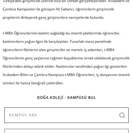
Türkiye’deki girişimcilik üzerine kısa bir sohbet gerçekleştirdiler. Acıbadem ve
Çamlıca Kampüsleri ile görüşen Ali Sabancı, öğrencilerin girişimcilik
projelerini dinleyerek genç girişimcilere tavsiyelerde bulundu.
t-MBA Öğrencilerinin katılım sağladığı bu önemli platformda öğrenciler,
katılımcıların yoğun ilgisi ile karşılaştılar. Yuvarlak masa panelinde
öğrencilerin fikirlerini alan girişimciler ve mentör iş adamları, t-MBA
Öğrencilerini genç yaşlarına rağmen büyüklerine örnek olabilecek girişimcilik
fikirlerinden dolayı tebrik ettiler. Katılımcılar tarafından yoğun ilgi gösterilen
Acıbadem Bilim ve Çamlıca Kampüsü t-MBA Öğrencileri, iş dünyasının önemli
isimleri ile hatıra fotoğrafı çektirdiler.
DOĞA KOLEJİ - KAMPÜSÜ BUL