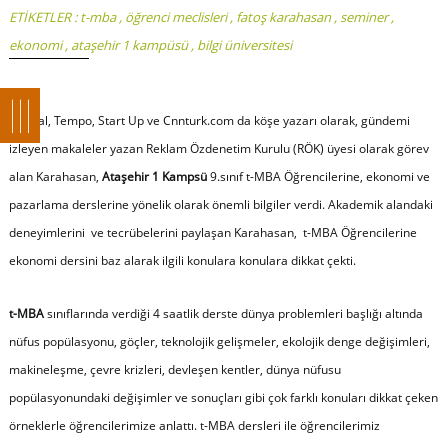
ETİKETLER :
t-mba
,
öğrenci meclisleri
,
fatoş karahasan
,
seminer
,
ekonomi
,
ataşehir 1 kampüsü
,
bilgi üniversitesi
Capital, Tempo, Start Up ve Cnnturk.com da köşe yazarı olarak, gündemi
izleyen makaleler yazan Reklam Özdenetim Kurulu (RÖK) üyesi olarak görev
alan Karahasan,
Ataşehir 1 Kampsü
9.sınıf t-MBA Öğrencilerine, ekonomi ve
pazarlama derslerine yönelik olarak önemli bilgiler verdi. Akademik alandaki
deneyimlerini ve tecrübelerini paylaşan Karahasan, t-MBA Öğrencilerine
ekonomi dersini baz alarak ilgili konulara konulara dikkat çekti.
t-MBA
sınıflarında verdiği 4 saatlik derste dünya problemleri başlığı altında
nüfus popülasyonu, göçler, teknolojik gelişmeler, ekolojik denge değişimleri,
makineleşme, çevre krizleri, devleşen kentler, dünya nüfusu
popülasyonundaki değişimler ve sonuçları gibi çok farklı konuları dikkat çeken
örneklerle öğrencilerimize anlattı. t-MBA dersleri ile öğrencilerimiz