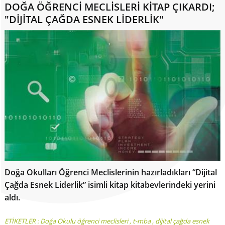
DOĞA ÖĞRENCİ MECLİSLERİ KİTAP ÇIKARDI;
"DİJİTAL ÇAĞDA ESNEK LİDERLİK"
Doğa Okulları Öğrenci Meclislerinin hazırladıkları “Dijital
Çağda Esnek Liderlik” isimli kitap kitabevlerindeki yerini
aldı.
ETİKETLER :
Doğa Okulu öğrenci meclisleri
,
t-mba
,
dijital çağda esnek