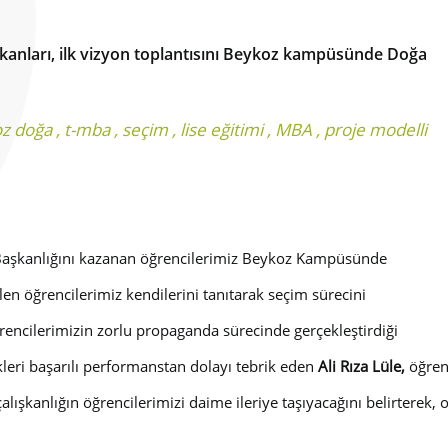
aşkanları, ilk vizyon toplantısını Beykoz kampüsünde Doğa
z doğa
,
t-mba
,
seçim
,
lise eğitimi
,
MBA
,
proje modelli
 Başkanlığını kazanan öğrencilerimiz Beykoz Kampüsünde
elen öğrencilerimiz kendilerini tanıtarak seçim sürecini
encilerimizin zorlu propaganda sürecinde gerçekleştirdiği
ikleri başarılı performanstan dolayı tebrik eden
Ali Rıza Lüle,
öğrenc
alışkanlığın öğrencilerimizi daime ileriye taşıyacağını belirterek, o