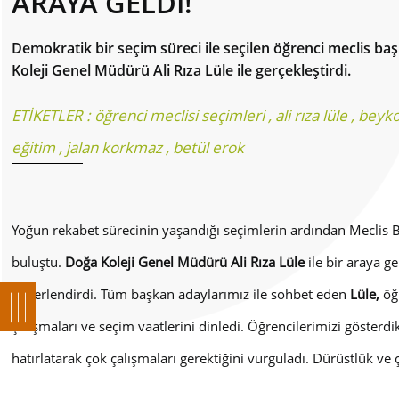
ARAYA GELDİ!
Demokratik bir seçim süreci ile seçilen öğrenci meclis b
Koleji Genel Müdürü Ali Rıza Lüle ile gerçekleştirdi.
ETİKETLER :
öğrenci meclisi seçimleri
,
ali rıza lüle
,
beyko
eğitim
,
jalan korkmaz
,
betül erok
Yoğun rekabet sürecinin yaşandığı seçimlerin ardından Meclis
buluştu.
Doğa Koleji Genel Müdürü Ali Rıza Lüle
ile bir araya g
değerlendirdi. Tüm başkan adaylarımız ile sohbet eden
Lüle,
öğr
çalışmaları ve seçim vaatlerini dinledi. Öğrencilerimizi gösterd
hatırlatarak çok çalışmaları gerektiğini vurguladı. Dürüstlük ve ç