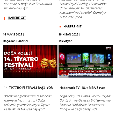
sorumluluk projesi ile Erzurum’da
Hasan Feyzi Bozdağ, Hindistan'da
binlerce çocuğun ...
düzenlenecek 18. Uluslararası
Astronomi ve Astrofizik Olimpiyatı
(IOAA 2025)’nda ...
HABERE GİT
HABERE GİT
14 MAYIS 2025 |
18 NİSAN 2025 |
Doğa'dan Haberler
Televizyon
14. TİYATRO FESTİVALİ BAŞLIYOR
Habertürk TV -18. t-MBA Zirvesi
Yetenekli öğrencilerimizi sahnede
Doğa Koleji 18. t-MBA Zirvesi, "Dijital
izlemeye hazır mısınız? Doğa
Dönüşüm ve Gelecek 5.0" temasıyla
Kolejinin gelenekselleşen Tiyatro
İstanbul Lütfi Kırdar Uluslararası
Festivali 20 Mayıs'ta başlıyor!
Kongre ve Sergi Sarayı'nda ...