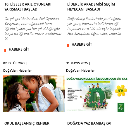
10. LİSELER AKIL OYUNLARI
LİDERLİK AKADEMİSİ SEÇİM
YARIŞMASI BAŞLADI
HEYECANI BAŞLADI
On yılı geride bırakan Akıl Oyunları
Doğa Koleji liselerinde yeni eğitim
Yarışması, hem eğlenceli hem
yılı, genç liderlerin belirleneceği
öğretici yapısıyla her yıl olduğu gibi
heyecan verici bir süreçle başladı.
bu yıl da öğrencilerimize unutulmaz
Her kampüste öğrenciler, Liderlik ...
bir ...
HABERE GİT
HABERE GİT
02 EYLÜL 2025 |
31 MAYIS 2025 |
Doğa'dan Haberler
Doğa'dan Haberler
OKUL BAŞLANGIÇ REHBERİ
DOĞA'DA YAZ BAMBAŞKA!