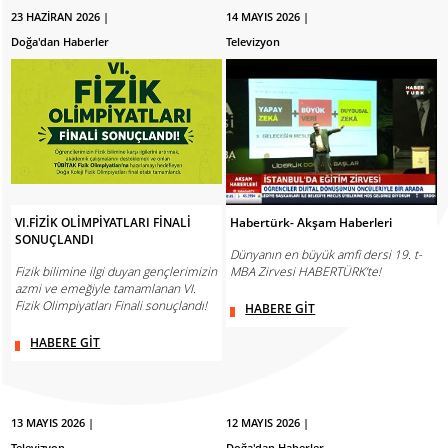
23 HAZİRAN 2026 |
14 MAYIS 2026 |
Doğa'dan Haberler
Televizyon
VI.FİZİK OLİMPİYATLARI FİNALİ
Habertürk- Akşam Haberleri
SONUÇLANDI
Dünyanın en büyük amfi dersi 19. t-
Fizik bilimine ilgi duyan gençlerimizin
MBA Zirvesi HABERTÜRK’te!
azmi ve emeğiyle tamamlanan VI.
Fizik Olimpiyatları Finali sonuçlandı!
HABERE GİT
HABERE GİT
13 MAYIS 2026 |
12 MAYIS 2026 |
Televizyon
Doğa'dan Haberler