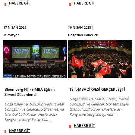
HABERE GİT
HABERE GİT
17 NİSAN 2025 |
16 NİSAN 2025 |
Televizyon
Doğa'dan Haberler
Bloomberg HT - t-MBA Eğitim
18. t-MBA ZİRVESİ GERÇEKLEŞTİ
Zirvesi Düzenlendi
Doğa Koleji 18. t-MBA Zirvesi, "Dijital
Doğa Koleji 18. t-MBA Zirvesi, "Dijital
Dönüşüm ve Gelecek 5.0" temasıyla
Dönüşüm ve Gelecek 5.0" temasıyla
İstanbul Lütfi Kırdar Uluslararası
İstanbul Lütfi Kırdar Uluslararası
Kongre ve Sergi Sarayı'nda ...
Kongre ve Sergi Sarayı'nda ...
HABERE GİT
HABERE GİT