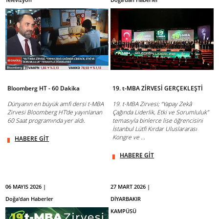
Bloomberg HT - 60 Dakika
19. t-MBA ZİRVESİ GERÇEKLEŞTİ
Dünyanın en büyük amfi dersi t-MBA
19. t-MBA Zirvesi; “Yapay Zekâ
Zirvesi Bloomberg HT’de yayınlanan
Çağında Liderlik, Etki ve Sorumluluk”
60 Saat programında yer aldı.
temasıyla binlerce lise öğrencisini
İstanbul Lütfi Kırdar Uluslararası
Kongre ve ...
HABERE GİT
HABERE GİT
06 MAYIS 2026 |
27 MART 2026 |
Doğa'dan Haberler
DİYARBAKIR
KAMPÜSÜ