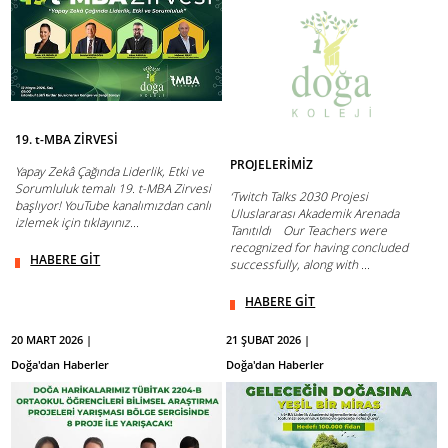
19. t-MBA ZİRVESİ
PROJELERİMİZ
Yapay Zekâ Çağında Liderlik, Etki ve
Sorumluluk temalı 19. t-MBA Zirvesi
‘Twitch Talks 2030 Projesi
başlıyor! YouTube kanalımızdan canlı
Uluslararası Akademik Arenada
izlemek için tıklayınız...
Tanıtıldı Our Teachers were
recognized for having concluded
HABERE GİT
successfully, along with ...
HABERE GİT
20 MART 2026 |
21 ŞUBAT 2026 |
Doğa'dan Haberler
Doğa'dan Haberler