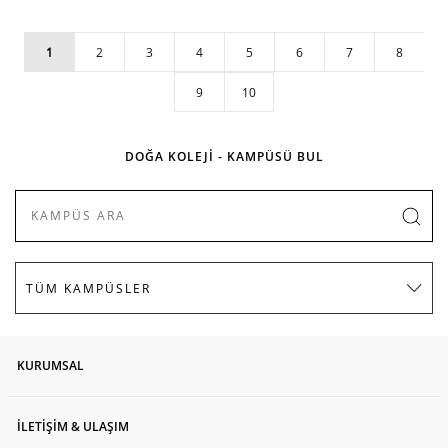
1
2
3
4
5
6
7
8
9
10
DOĞA KOLEJİ - KAMPÜSÜ BUL
KURUMSAL
İLETİŞİM & ULAŞIM