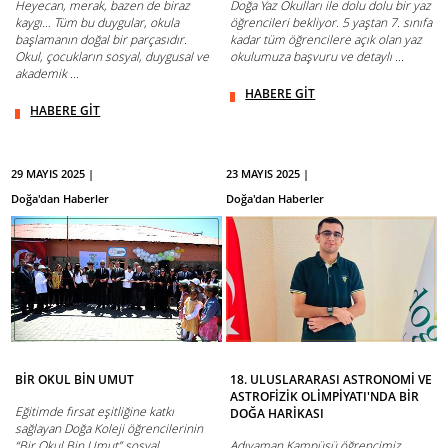
Heyecan, merak, bazen de biraz
Doğa Yaz Okulları ile dolu dolu bir yaz
kaygı… Tüm bu duygular, okula
öğrencileri bekliyor. 5 yaştan 7. sınıfa
başlamanın doğal bir parçasıdır.
kadar tüm öğrencilere açık olan yaz
Okul, çocukların sosyal, duygusal ve
okulumuza başvuru ve detaylı ...
akademik ...
HABERE GİT
HABERE GİT
29 MAYIS 2025 |
23 MAYIS 2025 |
Doğa'dan Haberler
Doğa'dan Haberler
BİR OKUL BİN UMUT
18. ULUSLARARASI ASTRONOMİ VE
ASTROFİZİK OLİMPİYATI'NDA BİR
Eğitimde fırsat eşitliğine katkı
DOĞA HARİKASI
sağlayan Doğa Koleji öğrencilerinin
“Bir Okul Bin Umut” sosyal
Adıyaman Kampüsü öğrencimiz