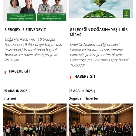
8 PROJEYLE ZİRVEDEYİZ
GELECEĞİN DOĞASINA YEŞİL BİR
MİRAS
Doğa Harikalarımız, 10 branşta
hazırlanan 19.437 proje başvurusu
Liderlik Akademisi Öğrencileri,
arasından jüri tarafından başarılı
ekoloji ve toplumsal sorumluluk
bulunan ve davet alan 8 proje ile
bilinciyle geleceğe nefes oluyor.
2026 yılı ...
Geleceğe yeşil bir miras için; hedef
100.000!
HABERE GİT
HABERE GİT
25 ARALIK 2025 |
25 ARALIK 2025 |
İnternet
Doğa'dan Haberler