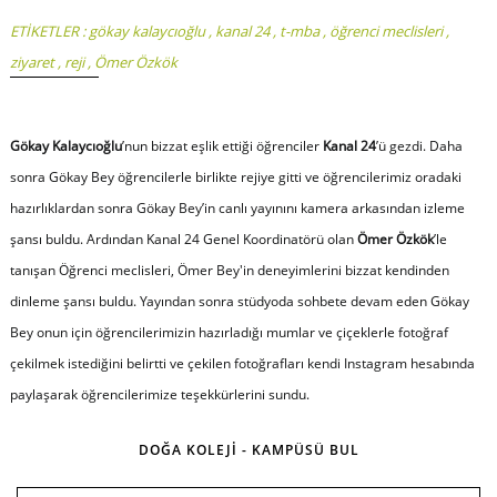
ETİKETLER :
gökay kalaycıoğlu
,
kanal 24
,
t-mba
,
öğrenci meclisleri
,
ziyaret
,
reji
,
Ömer Özkök
Gökay Kalaycıoğlu
’nun bizzat eşlik ettiği öğrenciler
Kanal 24
’ü gezdi. Daha
sonra Gökay Bey öğrencilerle birlikte rejiye gitti ve öğrencilerimiz oradaki
hazırlıklardan sonra Gökay Bey’in canlı yayınını kamera arkasından izleme
şansı buldu. Ardından Kanal 24 Genel Koordinatörü olan
Ömer Özkök
’le
tanışan Öğrenci meclisleri, Ömer Bey'in deneyimlerini bizzat kendinden
dinleme şansı buldu. Yayından sonra stüdyoda sohbete devam eden Gökay
Bey onun için öğrencilerimizin hazırladığı mumlar ve çiçeklerle fotoğraf
çekilmek istediğini belirtti ve çekilen fotoğrafları kendi Instagram hesabında
paylaşarak öğrencilerimize teşekkürlerini sundu.
DOĞA KOLEJİ - KAMPÜSÜ BUL