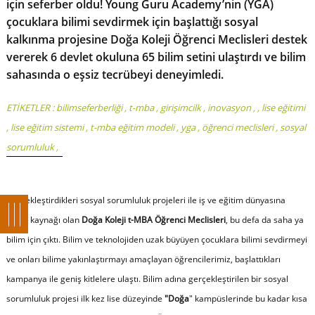
için seferber oldu! Young Guru Academy’nin (YGA)
çocuklara bilimi sevdirmek için başlattığı sosyal
kalkınma projesine Doğa Koleji Öğrenci Meclisleri destek
vererek 6 devlet okuluna 65 bilim setini ulaştırdı ve bilim
sahasında o eşsiz tecrübeyi deneyimledi.
ETİKETLER :
bilimseferberliği
,
t-mba
,
girişimcilk
,
inovasyon
,
,
lise eğitimi
,
lise eğitim sistemi
,
t-mba eğitim modeli
,
yga
,
öğrenci meclisleri
,
sosyal
sorumluluk
,
Gerçekleştirdikleri sosyal sorumluluk projeleri ile iş ve eğitim dünyasına
ilham kaynağı olan
Doğa Koleji t-MBA Öğrenci Meclisleri
, bu defa da saha ya
bilim için çıktı. Bilim ve teknolojiden uzak büyüyen çocuklara bilimi sevdirmeyi
ve onları bilime yakınlaştırmayı amaçlayan öğrencilerimiz, başlattıkları
kampanya ile geniş kitlelere ulaştı. Bilim adına gerçekleştirilen bir sosyal
sorumluluk projesi ilk kez lise düzeyinde
"Doğa
" kampüslerinde bu kadar kısa