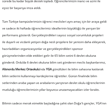
sürede bu kadar büyük destek topladı. Öğrencilerimizin inancı ve azmi ile
eşsiz bir başarıya imza atıldı.
Tüm Türkiye kampüslerimizin öğrenci meclisleri aynı amaç için bir araya geldi
ve sadece iki haftada öğrencilerimiz ideallerinin büyüklüğü ile yarışan bir
performans gösterdi. Gerçekleştirdikleri sayısız sosyal sorumluluk projeleri
ile duyarlı ve vicdanlı yetişen doğa nesli projelere bir yenisini daha ekleyerek,
hazırladıkları organizasyonlar ve gerçekleştirdikleri sponsor
görüşmelerinden elde ettikleri gelir ile 65 bilim setini 6 devlet okuluna
gönderdi. Ordu’da 6 devlet okuluna bilim seti gönderen meclis başkanlarımız,
Altınordu Merkez Ortaokulu
’nda
YGA
gönüllüleri ile bilim sahasına katılarak
bilim setlerini kullanmayı kardeşlerine öğrettiler. Günün finalinde bilim
setlerinden araba yapan ve arabalarını yarıştıran devlet okulu öğrencilerinin
mutluluğu öğrencilerimizin yıllar boyunca unutamayacakları izler bıraktı.
Bilimin sadece merak etmekle başladığına şahit olan Doğa'lı gençler, YGA'nın