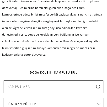
genç liderlerinin engin tecrübelerine de bu proje ile tanıklık etti. Toplumun
dezavantajlı kesimlerine borcu olduğunu bilen Doğa nesli, tüm
kampüslerinde adeta bir bilim seferberliği başlatarak aynı inancın etrafında
toplandıklarının güzel örneğini sergileyerek bir başka mutluluğun sebebi
oldular. Öğrencilerimizin tüm süreç boyunca edindikleri kazanım,
deneyimledikleri tecrübe ve kurdukları yeni bağlantılar ise kariyer
yolculuklarının dönüm noktalarından biri oldu. Kısa sürede gerçekleştirilen
bilim seferberliği için tüm Türkiye kampüslerimizin öğrenci meclislerini
kutluyor onlarla gurur duyuyoruz.
DOĞA KOLEJİ - KAMPÜSÜ BUL