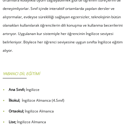
ortamlara kolaylıkla uyum sağlayabilmek gibi dil öğrenim süreçlerini de
deneyimliyorlar. Sınıf içinde interaktif ortamlarda yapılan dersler ve
alıştırmalar, evdeyse sürekliliği sağlayan egzersizler, teknolojinin bütün
olanakları kullanılarak öğrencilerin dili konuşma ve kullanma becerilerini
artırıyor. Uygulanan kur sistemiyle her öğrencinin İngilizce seviyesi
belirleniyor. Böylece her öğrenci seviyesine uygun sınıfta İngilizce eğitim
alıyor.
YABANCI DİL EĞİTİMİ
Ana Sınıfı;
İngilizce
İlkokul;
İngilizce Almanca (4.Sınıf)
Ortaokul;
İngilizce Almanca
Lise;
İngilizce Almanca