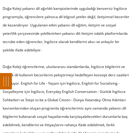
Doğa Koleji yabancı dil ağırlıklı kampüslerinde uyguladığı benzersiz İngilizce
programıyla, öğrencilere yalnızca dil bilgisel yetiler değil, iletişimsel beceriler
de kazandırıyor. Uygulanan etkin yabancı dil eğitim, iletişim ve sosyal
yeterlilik çerçevesinde şekillenirken yabancı dili iletişim odaklı platformlarda
tecrübe eden öğrenciler, İngilizce olarak kendilerini akıcı ve anlaşılır bir
şekilde ifade edebiliyor.
Doğa Koleji öğrencilerine, uluslararası standartlarda, İngilizce bilgilerini ve
günlük dil kullanım becerilerini pekiştirmeyi hedefleyen konsept ders saatleri
sunuluyor. English for Life - Yaşam için İngilizce, English for Socializing -
Sosyalleşme için İngilizce, Everyday English Conversation - Günlük İngilizce
Sohbetleri ve Steps to be a Global Citizen - Dünya Vatandaşı Olma Adımları
kavramlarından oluşan programla öğrencilerimiz aynı zamanda yabancı dil
bilgilerini kullanarak sosyal hayatlarında karşılaşabilecekleri durumlarla baş
edebilmek, kendilerini ve ihtiyaçlarını rahatça ifade edebilmek, farklı