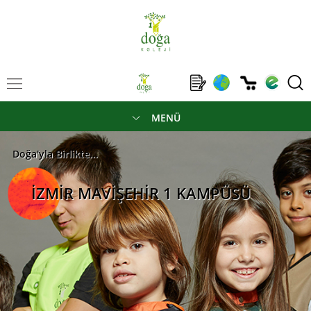
MENÜ
Doğa'yla Birlikte...
İZMİR MAVİŞEHİR 1 KAMPÜSÜ