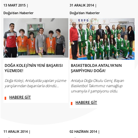
13 MART 2015 |
31 ARALIK 2014 |
Doğa'dan Haberler
Doğa'dan Haberler
DOĞA KOLEJİ‘NİN YENİ BAŞARISI
BASKETBOLDA ANTALYA'NIN
YÜZMEDE!
ŞAMPİYONU DOĞA!
Doğa Koleji, Antalya’da yapılan yüzme
Antalya Doğa Okulu Genç Bayan
yarışlarından başarılarla döndü…
Basketbol Takımımız namağlup
unvanıyla il şampiyonu oldu.
HABERE GİT
HABERE GİT
11 ARALIK 2014 |
02 HAZİRAN 2014 |