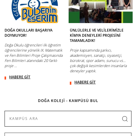
DOĞA OKULLARI BAŞARIYA
ÜNLÜLERLE VE VELİLERİMİZLE
DOYMUYOR!
KİMYA DENEYLERİ PROJESİNİ
TAMAMLADIK!
Doğa Okulu öğrencileri ilk öğretim
öğrencilerine yönelik IX. Matematik
Proje kapsamında şarkıcı,
ve Fen Bilimleri Proje Çalışmasında
akademisyen, sanatçı, siyasetçi,
Fen Bilimleri alanındaki 20 farklı
bürokrat, spor adamı, sunucu vs...
proje ...
çok değişik kesimlerden insanlarla
deneyler yaptık.
HABERE GİT
HABERE GİT
DOĞA KOLEJİ - KAMPÜSÜ BUL