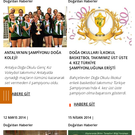
Doğa'dan Haberler
Doğa'dan Haberler
ANTALYA'NIN ŞAMPİYONU DOĞA
DOĞA OKULLARI İLKOKUL
KOLEJİ!
BASKETBOL TAKIMIMIZ ÜST ÜSTE
4. KEZ TÜRKİYE
Antalya Doğa Okulu Genç Kız
ŞAMPİYONLUĞUNA ERİŞTİ
Voleybol takımımız Antalya'da
oynadığı maçların tümünü kazanarak
Bahçelievler Doğa Okulu İlkokul
set vermeden il şampiyonu oldu.
erkek basketbol takımımız Türkiye
Şampiyonası'nda 4. kez üst üste
şampiyon olma başarısını gösterdi.
HABERE GİT
HABERE GİT
12 MAYIS 2014 |
15 NİSAN 2014 |
Doğa'dan Haberler
Doğa'dan Haberler