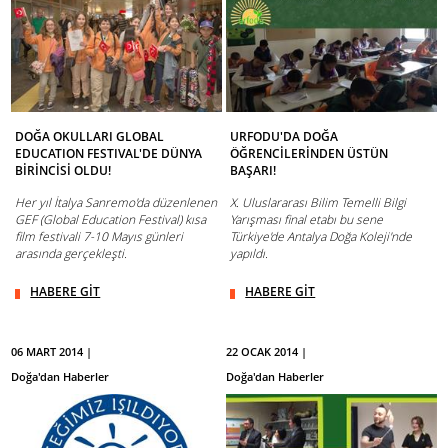
DOĞA OKULLARI GLOBAL
URFODU'DA DOĞA
EDUCATION FESTIVAL'DE DÜNYA
ÖĞRENCİLERİNDEN ÜSTÜN
BİRİNCİSİ OLDU!
BAŞARI!
Her yıl İtalya Sanremo'da düzenlenen
X. Uluslararası Bilim Temelli Bilgi
GEF (Global Education Festival) kısa
Yarışması final etabı bu sene
film festivali 7-10 Mayıs günleri
Türkiye'de Antalya Doğa Koleji'nde
arasında gerçekleşti.
yapıldı.
HABERE GİT
HABERE GİT
06 MART 2014 |
22 OCAK 2014 |
Doğa'dan Haberler
Doğa'dan Haberler