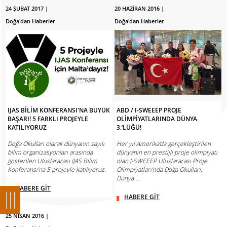
24 ŞUBAT 2017 |
20 HAZİRAN 2016 |
Doğa'dan Haberler
Doğa'dan Haberler
IJAS BİLİM KONFERANSI'NA BÜYÜK
ABD / I-SWEEEP PROJE
BAŞARI! 5 FARKLI PROJEYLE
OLİMPİYATLARINDA DÜNYA
KATILIYORUZ
3.’LÜĞÜ!
Doğa Okulları olarak dünyanın sayılı
Her yıl Amerika’da gerçekleştirilen
bilim organizasyonları arasında
dünyanın en prestijli proje olimpiyatı
gösterilen Uluslararası IJAS Bilim
olan I-SWEEEP Uluslararası Proje
Konferansı'na 5 projeyle katılıyoruz.
Olimpiyatları’nda Doğa Okulları,
Dünya ...
HABERE GİT
HABERE GİT
25 NİSAN 2016 |