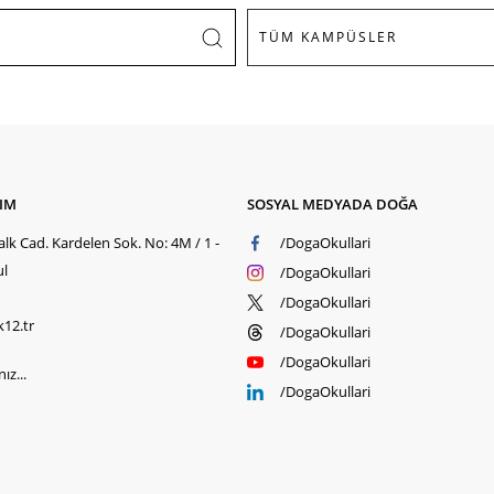
ŞIM
SOSYAL MEDYADA DOĞA
lk Cad. Kardelen Sok. No: 4M / 1 -
/DogaOkullari
ul
/DogaOkullari
/DogaOkullari
k12.tr
/DogaOkullari
/DogaOkullari
ız...
/DogaOkullari