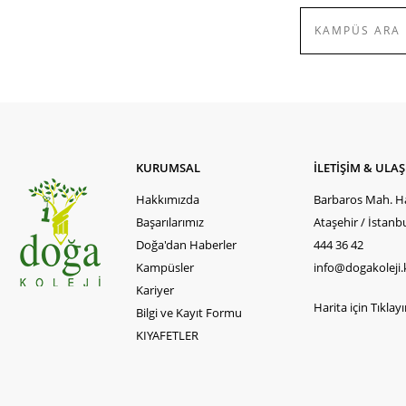
KURUMSAL
İLETİŞİM & ULA
Hakkımızda
Barbaros Mah. Ha
Başarılarımız
Ataşehir / İstanb
Doğa'dan Haberler
444 36 42
Kampüsler
info@dogakoleji.
Kariyer
Harita için Tıklayın
Bilgi ve Kayıt Formu
KIYAFETLER