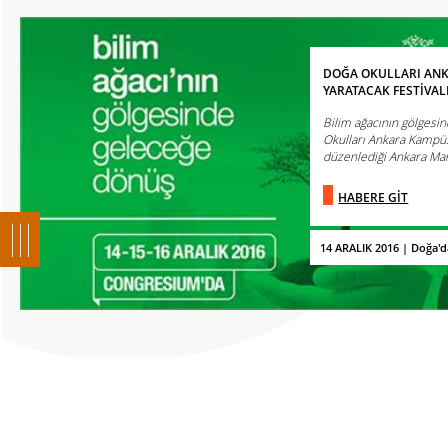
DOĞA OKULLARI ANK
YARATACAK FESTİVAL
Bilim ağacının gölgesi
Okulları Ankara Kampüs
düzenlediği Ankara Mark
HABERE GİT
14 ARALIK 2016 | Doğa'