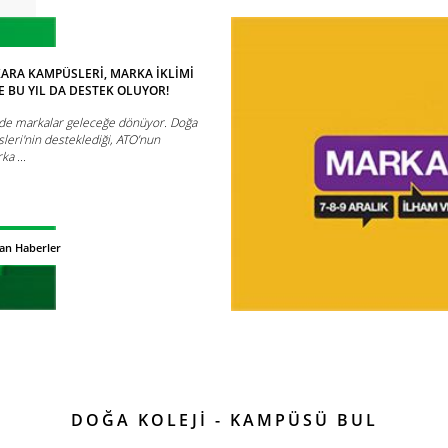
ARA KAMPÜSLERİ, MARKA İKLİMİ
E BU YIL DA DESTEK OLUYOR!
nde markalar geleceğe dönüyor. Doğa
leri'nin desteklediği, ATO’nun
a ...
dan Haberler
DOĞA KOLEJİ - KAMPÜSÜ BUL