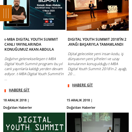
t-MBA DIGITAL YOUTH SUMMIT
DIGITAL YOUTH SUMMIT 2018’İN 2
CANLI YAYINLARINDA
.AYAĞI BAŞARIYLA TAMAMLANDI
KONUĞUMUZ AKAN ABDULA
Dijital gelecekte yeni insan kodu, iş
Doğa'nın gelenekselleşen t-MBA
dünyasının yeni şifreleri ve uzay
Digital Youth Summit programı bu yıl
konularının konuşulduğu t-MBA
canlı yayınlarla kaldığı yerden devam
Digital Youth Summit 2018’in 2. ayağı,
ediyor. t-MBA Digital Youth Summit’in
20 ...
...
HABERE GİT
HABERE GİT
18 ARALIK 2018 |
15 ARALIK 2018 |
Doğa'dan Haberler
Doğa'dan Haberler