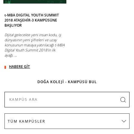
t-MBA DIGITAL YOUTH SUMMIT
2018 ATAŞEHİR-3 KAMPÜSÜNE
BAŞLIYOR
Dijital gelecekte yeni insan kodu, iş
dünyasının yeni şifreleri ve uzay
konusunun masaya yatırılacağı t-MBA
Digital Youth Summit 2018’in ilk
ayağı, ...
HABERE GİT
DOĞA KOLEJİ - KAMPÜSÜ BUL