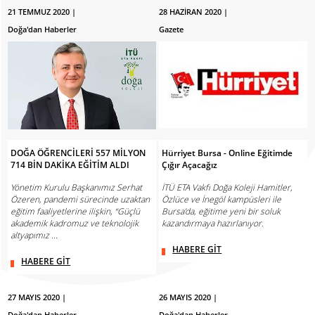
21 TEMMUZ 2020 |
28 HAZİRAN 2020 |
Doğa'dan Haberler
Gazete
DOĞA ÖĞRENCİLERİ 557 MİLYON
Hürriyet Bursa - Online Eğitimde
714 BİN DAKİKA EĞİTİM ALDI
Çığır Açacağız
Yönetim Kurulu Başkanımız Serhat
İTÜ ETA Vakfı Doğa Koleji Hamitler,
Özeren, pandemi sürecinde uzaktan
Özlüce ve İnegöl kampüsleri ile
eğitim faaliyetlerine ilişkin, “Güçlü
Bursa’da, eğitime yeni bir soluk
akademik kadromuz ve teknolojik
kazandırmaya hazırlanıyor.
altyapımız ...
HABERE GİT
HABERE GİT
27 MAYIS 2020 |
26 MAYIS 2020 |
Doğa'dan Haberler
Doğa'dan Haberler