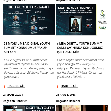
28 MAYIS t-MBA DIGITAL YOUTH
t-MBA DIGITAL YOUTH SUMMIT
SUMMIT KONUĞUMUZ YAKUP
CANLI YAYININDA KONUĞUMUZ
ARTKAN
IŞIL HASDEMİR
t-MBA Digital Youth Summit canlı
t-MBA Digital Youth Summit’in canlı
yayınlarında dijitalleşmenin farklı
yayın konuğu NCR Türkiye ve
sektörlere yansımalarını paylaşmaya
Büyüyen Pazarlar Başkan Yardımcısı
devam ediyoruz. 28 Mayıs Perşembe
Işıl Hasdemir 27 Mayıs Çarşamba
günü saat ...
günü saat 17:00’de ...
HABERE GİT
HABERE GİT
03 MAYIS 2020 |
26 ARALIK 2018 |
Doğa'dan Haberler
Doğa'dan Haberler