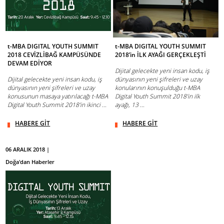
t-MBA DIGITAL YOUTH SUMMIT
t-MBA DIGITAL YOUTH SUMMIT
2018 CEVİZLİBAĞ KAMPÜSÜNDE
2018’in İLK AYAĞI GERÇEKLEŞTİ
DEVAM EDİYOR
Dijital gelecekte yeni insan kodu, iş
Dijital gelecekte yeni insan kodu, iş
dünyasının yeni şifreleri ve uzay
dünyasının yeni şifreleri ve uzay
konularının konuşulduğu t-MBA
konusunun masaya yatırılacağı t-MBA
Digital Youth Summit 2018’in ilk
Digital Youth Summit 2018’in ikinci ...
ayağı, 13 ...
HABERE GİT
HABERE GİT
06 ARALIK 2018 |
Doğa'dan Haberler