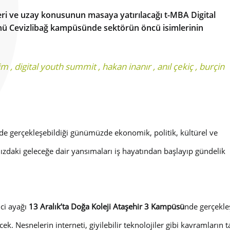
eleri ve uzay konusunun masaya yatırılacağı t-MBA Digital
ünü Cevizlibağ kampüsünde sektörün öncü isimlerinin
tim
,
digital youth summit
,
hakan inanır
,
anıl çekiç
,
burçin
kilde gerçekleşebildiği günümüzde ekonomik, politik, kültürel ve
mızdaki geleceğe dair yansımaları iş hayatından başlayıp gündelik
nci ayağı
13 Aralık’ta Doğa Koleji Ataşehir 3 Kampüsü
nde gerçekleş
ek. Nesnelerin interneti, giyilebilir teknolojiler gibi kavramların