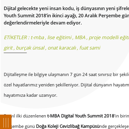
Dijital gelecekte yeni insan kodu, iş dünyasının yeni şifr
Youth Summit 2018’in ikinci ayağı, 20 Aralık Perşembe g
değerlendirmeleriyle devam ediyor.
ETİKETLER :
t-mba
,
lise eğitimi
,
MBA
,
proje modelli eği
girit
,
burçak ünsal
,
onat karacalı
,
fuat sami
Dijitalleşme ile bilgiye ulaşmanın 7 gün 24 saat sınırsız bir şe
özel hayatlarımız yeniden şekilleniyor. Dijital dünyanın hayatı
hayatımıza kadar uzanıyor.
Bu yıl ilki düzenlenen
t-MBA Digital Youth Summit 2018
’in biri
Perşembe günü
Doğa Koleji Cevizlibağ Kampüsü
nde gerçekleşec