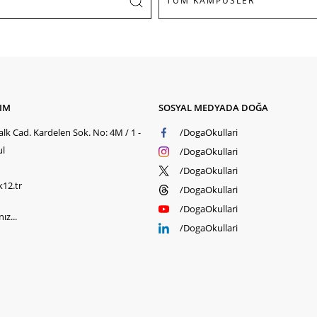
ŞIM
SOSYAL MEDYADA DOĞA
lk Cad. Kardelen Sok. No: 4M / 1 -
/DogaOkullari
ul
/DogaOkullari
/DogaOkullari
k12.tr
/DogaOkullari
/DogaOkullari
ız...
/DogaOkullari