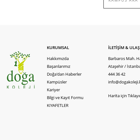
KURUMSAL
İLETİŞİM & ULA
Hakkımızda
Barbaros Mah. Ha
Başarılarımız
Ataşehir / İstanb
Doğa'dan Haberler
444 36 42
Kampüsler
info@dogakoleji.
Kariyer
Harita için Tıklayın
Bilgi ve Kayıt Formu
KIYAFETLER