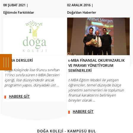
08 ŞUBAT 2021 |
02 ARALIK 2016 |
Eğitimde Farklılıklar
Doğa'dan Haberler
t-MBA DERSLERİ
t-MBA FİNANSAL OKURYAZARLIK
VE PARAMI YÖNETİYORUM
Doğa Kolejinde lise 9’uncu sınıftan
SEMİNERLERİ
11’inci sınıfa süren t-MBA Dersleri
içeriği, lise düzeyindedir ancak
t-MBA Eğitim Modeli ile yetişen
programın yapısı, dünyadaki üst ...
öğrenciler, temel düzeyde bütçe
yönetimi seminerleri ile toplumun
finansal karakterini belirleyen
HABERE GİT
bireyler olarak ...
HABERE GİT
DOĞA KOLEJİ - KAMPÜSÜ BUL