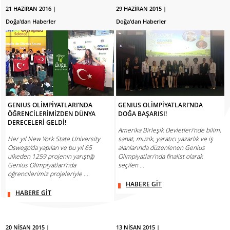
21 HAZİRAN 2016 |
29 HAZİRAN 2015 |
Doğa'dan Haberler
Doğa'dan Haberler
GENIUS OLİMPİYATLARI’NDA
GENIUS OLİMPİYATLARI’NDA
ÖĞRENCİLERİMİZDEN DÜNYA
DOĞA BAŞARISI!
DERECELERİ GELDİ!
Amerika Birleşik Devletleri’nde bilim,
Her yıl New York State University
sanat, müzik, yaratıcı yazarlık ve iş
Oswego’da yapılan ve bu yıl 65
alanlarında düzenlenen Genius
ülkeden 1259 projenin yarıştığı
Olimpiyatları’nda finalist olarak
Genius Olimpiyatları’nda
seçilen ...
öğrencilerimiz projeleriyle ...
HABERE GİT
HABERE GİT
20 NİSAN 2015 |
13 NİSAN 2015 |