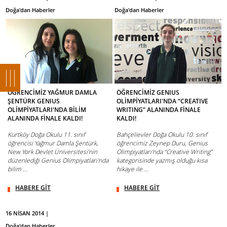
Doğa'dan Haberler
Doğa'dan Haberler
ÖĞRENCİMİZ YAĞMUR DAMLA
ÖĞRENCİMİZ GENIUS
ŞENTÜRK GENIUS
OLİMPİYATLARI'NDA “CREATIVE
OLİMPİYATLARI'NDA BİLİM
WRITING” ALANINDA FİNALE
ALANINDA FİNALE KALDI!
KALDI!
Kurtköy Doğa Okulu 11. sınıf
Bahçelievler Doğa Okulu 10. sınıf
öğrencisi Yağmur Damla Şentürk,
öğrencimiz Zeynep Duru, Genius
New York Devlet Üniversitesi’nin
Olimpiyatları'nda “Creative Writing”
düzenlediği Genius Olimpiyatları'nda
kategorisinde yazmış olduğu kısa
bilim ...
hikaye ile ...
HABERE GİT
HABERE GİT
16 NİSAN 2014 |
Doğa'dan Haberler