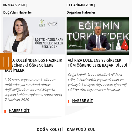
06 MAYIS 2020 |
01 HAZİRAN 2018 |
Doğa'dan Haberler
Doğa'dan Haberler
DOĞA KOLEJİNDEN LGS HAZIRLIK
ALİ RIZA LÜLE, LGS'YE GİRECEK
SÜRECİNDEKİ ÖĞRENCİLERE
TÜM ÖĞRENCİLERE BAŞARI DİLEDİ
TAVSİYELER
Doğa Koleji Genel Müdürü Ali Rıza
LGS sınav kapsamının 1. dönem
Lüle, 2 Haziran'da yapılacak olan ve
müfredatıyla sınırlandırılması
yaklaşık 1 milyon öğrencinin gireceği
değişikliğinden sonra 4 Mayıs’ta
LGS'de tüm öğrencilere başarılar ...
yapılan Kabine toplantısı sonucunda,
7 Haziran 2020 ...
HABERE GİT
HABERE GİT
DOĞA KOLEJİ - KAMPÜSÜ BUL