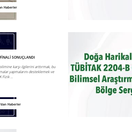
an Haberler
I FİNALİ SONUÇLANDI
ilimine karşı ilgilerini arttırmak, bu
malar yapmalarını desteklemek ve
Fizik ...
'dan Haberler