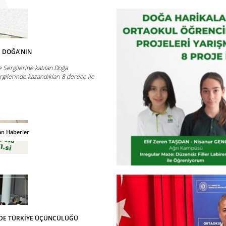
E DOĞA'NIN
 Sergilerine katılan Doğa
rgilerinde kazandıkları 8 derece ile
.
an Haberler
NDE TÜRKİYE ÜÇÜNCÜLÜĞÜ