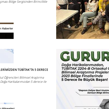
ışması Bölge Sergisinden Birincilikle
n Haberler
ERİMİZDEN TÜBİTAK'TA 5 DERECE
l Öğrencileri Bilimsel Araştırma
a Doğa Harikalarımızdan 5 derece ile
ı Hikayeleri