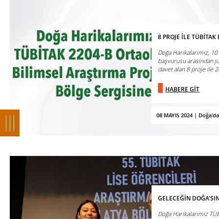
8 PROJE İLE TÜBİTAK
Doğa Harikalarımız, 10
başvurusu arasından jür
davet alan 8 proje ile 20
HABERE GİT
08 MAYIS 2024 | Doğa'd
GELECEĞİN DOĞA'SI
Doğa Harikalarımız TÜB