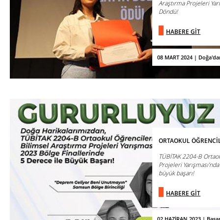
Araştırma Projeleri Yar
Döndü!
HABERE GİT
08 MART 2024 | Doğa'da
ORTAOKUL ÖĞRENCİL
TÜBİTAK 2204-B Ortaoku
Projeleri Yarışması’nd
büyük başarı!
HABERE GİT
02 HAZİRAN 2023 | Başar