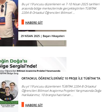
Bu yıl 19’uncusu düzenlenen ve 7-10 Nisan 2025 tarihleri
arasında bölge merkezlerinde gerçekleştirilen TÜBİTAK
2204-B Ortaokul Öğrencileri Bilimsel ...
HABERE GİT
29 NİSAN 2025 | Başarı Hikayeleri
ORTAOKUL ÖĞRENCİLERİMİZ 10 PROJE İLE TÜBİTAK'TA
Bu yıl 19’uncusu düzenlenen TÜBİTAK 2204-B Ortaokul
Öğrencileri Bilimsel Araştırma Projeleri Yarışmasında Doğa
Harikalarımız, 10 branşta hazırlanan ...
HABERE GİT