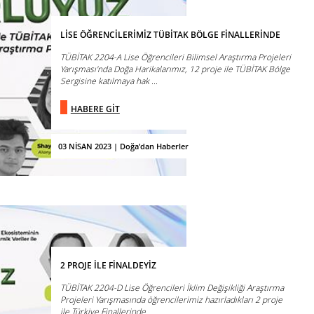
LİSE ÖĞRENCİLERİMİZ TÜBİTAK BÖLGE FİNALLERİNDE
TÜBİTAK 2204-A Lise Öğrencileri Bilimsel Araştırma Projeleri
Yarışması'nda Doğa Harikalarımız, 12 proje ile TÜBİTAK Bölge
Sergisine katılmaya hak ...
HABERE GİT
03 NİSAN 2023 | Doğa'dan Haberler
2 PROJE İLE FİNALDEYİZ
TÜBİTAK 2204-D Lise Öğrencileri İklim Değişikliği Araştırma
Projeleri Yarışmasında öğrencilerimiz hazırladıkları 2 proje
ile Türkiye Finallerinde ...