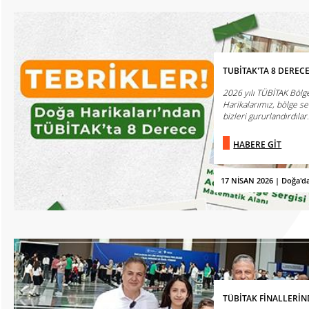
TUBİTAK'TA 8 DEREC
2026 yılı TÜBİTAK Bölge
Harikalarımız, bölge se
bizleri gururlandırdılar
HABERE GİT
17 NİSAN 2026 | Doğa'd
TÜBİTAK FİNALLERİ