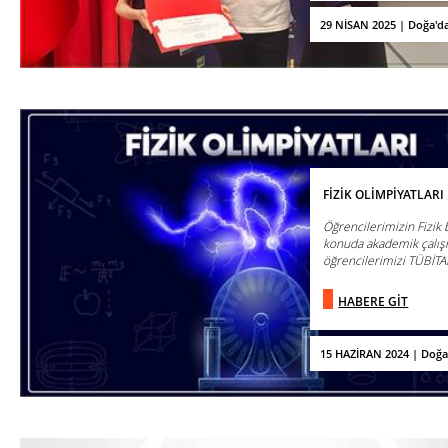
29 NİSAN 2025 | Doğa'd
FİZİK OLİMPİYATLAR
Öğrencilerimizin Fizik b
konuda akademik çalış
öğrencilerimizi TÜBİTAK 
HABERE GİT
15 HAZİRAN 2024 | Doğa