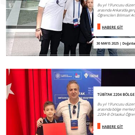
Bu yıl 19’uncusu düzen
arasında Ankara’da ger
Öğrencileri Bilimsel Ara
HABERE GİT
30 MAYIS 2025 | Doğa'd
TÜBİTAK 2204 BÖLGE
Bu yıl 19’uncusu düzen
arasında bölge merkezl
2204-B Ortaokul Öğrenci
HABERE GİT