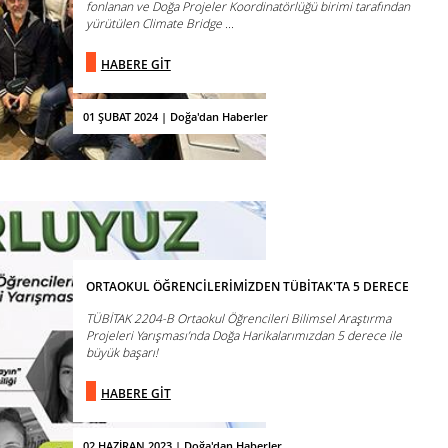
fonlanan ve Doğa Projeler Koordinatörlüğü birimi tarafından
yürütülen Climate Bridge ...
HABERE GİT
01 ŞUBAT 2024 | Doğa'dan Haberler
ORTAOKUL ÖĞRENCİLERİMİZDEN TÜBİTAK'TA 5 DERECE
TÜBİTAK 2204-B Ortaokul Öğrencileri Bilimsel Araştırma
Projeleri Yarışması’nda Doğa Harikalarımızdan 5 derece ile
büyük başarı!
HABERE GİT
02 HAZİRAN 2023 | Doğa'dan Haberler