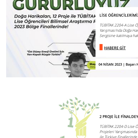
LİSE ÖĞRENCİLERİMİ
TÜBİTAK 2204-A Lise Öğ
Yarışması'nda Doğa Har
Sergisine katılmaya hak 
HABERE GİT
04 NİSAN 2023 | Başarı H
2 PROJE İLE FİNALDEY
TÜBİTAK 2204-D Lise Öğr
Projeleri Yarışmasında 
ile Türkiye Finallerinde .