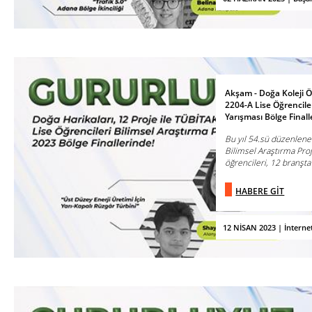
Akşam - Doğa Koleji Öğ
2204-A Lise Öğrenciler
Yarışması Bölge Final
Bu yıl 54.sü düzenlene
Bilimsel Araştırma Proj
öğrencileri, 12 branşta 
HABERE GİT
12 NİSAN 2023 | İnterne