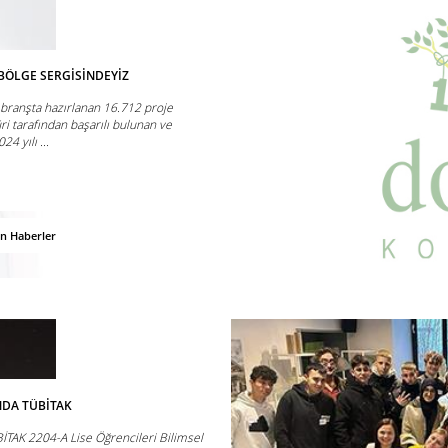
 BÖLGE SERGİSİNDEYİZ
 branşta hazırlanan 16.712 proje
i tarafından başarılı bulunan ve
24 yılı ...
an Haberler
NDA TÜBİTAK
İTAK 2204-A Lise Öğrencileri Bilimsel