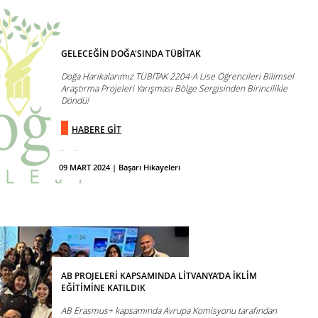
GELECEĞİN DOĞA'SINDA TÜBİTAK
Doğa Harikalarımız TÜBİTAK 2204-A Lise Öğrencileri Bilimsel
Araştırma Projeleri Yarışması Bölge Sergisinden Birincilikle
Döndü!
HABERE GİT
09 MART 2024 | Başarı Hikayeleri
AB PROJELERİ KAPSAMINDA LİTVANYA’DA İKLİM
EĞİTİMİNE KATILDIK
AB Erasmus+ kapsamında Avrupa Komisyonu tarafından