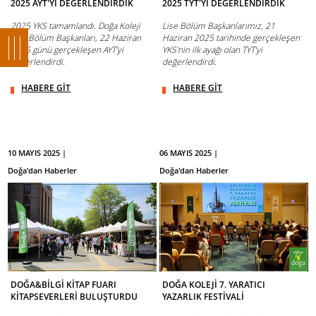
2025 AYT'Yİ DEĞERLENDİRDİK
2025 TYT'Yİ DEĞERLENDİRDİK
2025 YKS tamamlandı. Doğa Koleji
Lise Bölüm Başkanlarımız, 21
Lise Bölüm Başkanları, 22 Haziran
Haziran 2025 tarihinde gerçekleşen
2025 günü gerçekleşen AYT'yi
YKS'nin ilk ayağı olan TYT'yi
değerlendirdi.
değerlendirdi.
HABERE GİT
HABERE GİT
10 MAYIS 2025 |
06 MAYIS 2025 |
Doğa'dan Haberler
Doğa'dan Haberler
DOĞA&BİLGİ KİTAP FUARI
DOĞA KOLEJİ 7. YARATICI
KİTAPSEVERLERİ BULUŞTURDU
YAZARLIK FESTİVALİ