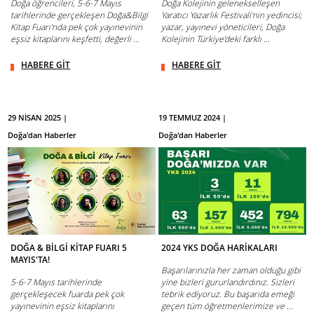
Doğa öğrencileri, 5-6-7 Mayıs
Doğa Kolejinin gelenekselleşen
tarihlerinde gerçekleşen Doğa&Bilgi
Yaratıcı Yazarlık Festivali'nin yedincisi;
Kitap Fuarı'nda pek çok yayınevinin
yazar, yayınevi yöneticileri, Doğa
eşsiz kitaplarını keşfetti, değerli ...
Kolejinin Türkiye’deki farklı ...
HABERE GİT
HABERE GİT
29 NİSAN 2025 |
19 TEMMUZ 2024 |
Doğa'dan Haberler
Doğa'dan Haberler
DOĞA & BİLGİ KİTAP FUARI 5
2024 YKS DOĞA HARİKALARI
MAYIS'TA!
Başarılarınızla her zaman olduğu gibi
5-6-7 Mayıs tarihlerinde
yine bizleri gururlandırdınız. Sizleri
gerçekleşecek fuarda pek çok
tebrik ediyoruz. Bu başarıda emeği
yayınevinin eşsiz kitaplarını
geçen tüm öğretmenlerimize ve ...