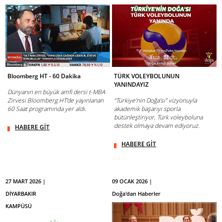
Bloomberg HT - 60 Dakika
TÜRK VOLEYBOLUNUN
YANINDAYIZ
Dünyanın en büyük amfi dersi t-MBA
Zirvesi Bloomberg HT’de yayınlanan
“Türkiye’nin Doğa’sı” vizyonuyla
60 Saat programında yer aldı.
akademik başarıyı sporla
bütünleştiriyor, Türk voleyboluna
destek olmaya devam ediyoruz.
HABERE GİT
HABERE GİT
27 MART 2026 |
09 OCAK 2026 |
DİYARBAKIR
Doğa'dan Haberler
KAMPÜSÜ