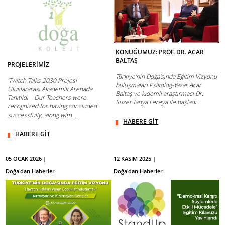
KONUĞUMUZ: PROF. DR. ACAR
BALTAŞ
PROJELERİMİZ
Türkiye'nin Doğa'sında Eğitim Vizyonu
‘Twitch Talks 2030 Projesi
buluşmaları Psikolog-Yazar Acar
Uluslararası Akademik Arenada
Baltaş ve kıdemli araştırmacı Dr.
Tanıtıldı Our Teachers were
Suzet Tanya Lereya ile başladı.
recognized for having concluded
successfully, along with ...
HABERE GİT
HABERE GİT
05 OCAK 2026 |
12 KASIM 2025 |
Doğa'dan Haberler
Doğa'dan Haberler