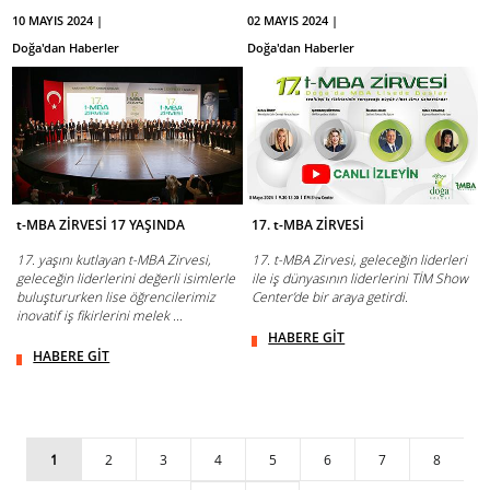
10 MAYIS 2024 |
02 MAYIS 2024 |
Doğa'dan Haberler
Doğa'dan Haberler
t-MBA ZİRVESİ 17 YAŞINDA
17. t-MBA ZİRVESİ
17. yaşını kutlayan t-MBA Zirvesi,
17. t-MBA Zirvesi, geleceğin liderleri
geleceğin liderlerini değerli isimlerle
ile iş dünyasının liderlerini TİM Show
buluştururken lise öğrencilerimiz
Center’de bir araya getirdi.
inovatif iş fikirlerini melek ...
HABERE GİT
HABERE GİT
1
2
3
4
5
6
7
8