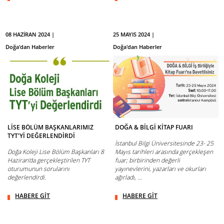
08 HAZİRAN 2024 |
25 MAYIS 2024 |
Doğa'dan Haberler
Doğa'dan Haberler
LİSE BÖLÜM BAŞKANLARIMIZ
DOĞA & BİLGİ KİTAP FUARI
TYT'Yİ DEĞERLENDİRDİ
İstanbul Bilgi Üniversitesinde 23- 25
Doğa Koleji Lise Bölüm Başkanları 8
Mayıs tarihleri arasında gerçekleşen
Haziran'da gerçekleştirilen TYT
fuar; birbirinden değerli
oturumunun sorularını
yayınevlerini, yazarları ve okurları
değerlendirdi.
ağırladı, ...
HABERE GİT
HABERE GİT