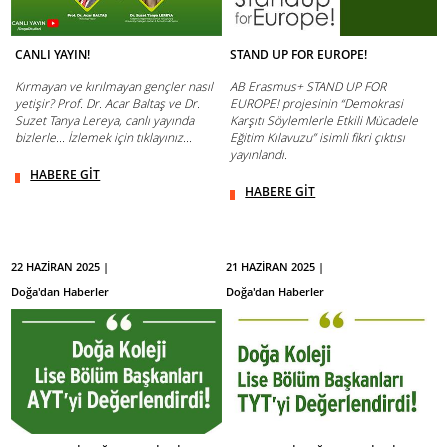
CANLI YAYIN!
STAND UP FOR EUROPE!
Kırmayan ve kırılmayan gençler nasıl
AB Erasmus+ STAND UP FOR
yetişir? Prof. Dr. Acar Baltaş ve Dr.
EUROPE! projesinin “Demokrasi
Suzet Tanya Lereya, canlı yayında
Karşıtı Söylemlerle Etkili Mücadele
bizlerle... İzlemek için tıklayınız...
Eğitim Kılavuzu” isimli fikri çıktısı
yayınlandı.
HABERE GİT
HABERE GİT
22 HAZİRAN 2025 |
21 HAZİRAN 2025 |
Doğa'dan Haberler
Doğa'dan Haberler