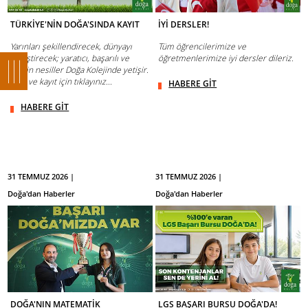
TÜRKİYE'NİN DOĞA'SINDA KAYIT
İYİ DERSLER!
Yarınları şekillendirecek, dünyayı
Tüm öğrencilerimize ve
değiştirecek; yaratıcı, başarılı ve
öğretmenlerimize iyi dersler dileriz.
yetkin nesiller Doğa Kolejinde yetişir.
Bilgi ve kayıt için tıklayınız...
HABERE GİT
HABERE GİT
31 TEMMUZ 2026 |
31 TEMMUZ 2026 |
Doğa'dan Haberler
Doğa'dan Haberler
DOĞA'NIN MATEMATİK
LGS BAŞARI BURSU DOĞA'DA!