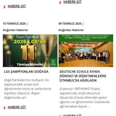
HABERE GİT
HABERE GİT
10 TEMMUZ 2026 |
09 TEMMUZ 2026 |
Doğa'dan Haberler
Doğa'dan Haberler
LGS ŞAMPİYONLARI DOĞA'DA
DEUTSCHE SCHULE ATHEN
ÖĞRENCİ VE ÖĞRETMENLERİNİ
Doğa Harikalarımızı kutluyor, bu
İSTANBUL’DA AĞIRLADIK
başarıya katkı sunan tüm
öğretmenlerimize ve velilerimize
Erasmus+ PATHWAYS Projesi
teşekkür ediyoruz. Başarı
kapsamında, ortak okulumuz
Doğa’mızda var!
Deutsche Schule Athen'den gelen
öğrenci ve öğretmenleri İstanbul'da
ağırlamaktan büyük ...
HABERE GİT
HABERE GİT