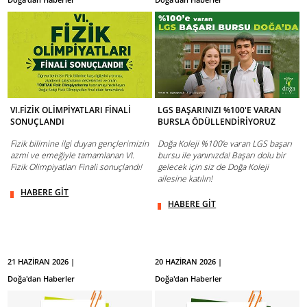
VI.FİZİK OLİMPİYATLARI FİNALİ
LGS BAŞARINIZI %100'E VARAN
SONUÇLANDI
BURSLA ÖDÜLLENDİRİYORUZ
Fizik bilimine ilgi duyan gençlerimizin
Doğa Koleji %100’e varan LGS başarı
azmi ve emeğiyle tamamlanan VI.
bursu ile yanınızda! Başarı dolu bir
Fizik Olimpiyatları Finali sonuçlandı!
gelecek için siz de Doğa Koleji
ailesine katılın!
HABERE GİT
HABERE GİT
21 HAZİRAN 2026 |
20 HAZİRAN 2026 |
Doğa'dan Haberler
Doğa'dan Haberler