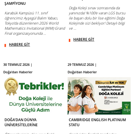
ŞAMPİYONU
Doğa Koleji sınav sonrasında da
Karabük Kampüsü 11. sınıf
yanınızda! %100’e varan LGS bursu
öğrencimiz Ayşegül Balım Yabacı,
ile başarı dolu bir lise eğitimi Doğa
Tokyo’da düzenlenen 2026 World
Kolejinde sizi bekliyor! Detaylı bilgi
Mathematics Invitational (WMI) Grand
ve ...
Final organizasyonunda ...
HABERE GİT
HABERE GİT
30 TEMMUZ 2026 |
29 TEMMUZ 2026 |
Doğa'dan Haberler
Doğa'dan Haberler
DOĞA'DAN DÜNYA
CAMBRIDGE ENGLISH PLATINUM
ÜNİVERSİTELERİNE
STATU