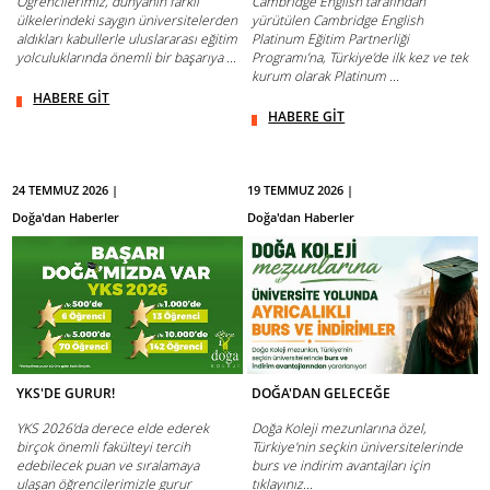
Öğrencilerimiz, dünyanın farklı
Cambridge English tarafından
ülkelerindeki saygın üniversitelerden
yürütülen Cambridge English
aldıkları kabullerle uluslararası eğitim
Platinum Eğitim Partnerliği
yolculuklarında önemli bir başarıya ...
Programı’na, Türkiye’de ilk kez ve tek
kurum olarak Platinum ...
HABERE GİT
HABERE GİT
24 TEMMUZ 2026 |
19 TEMMUZ 2026 |
Doğa'dan Haberler
Doğa'dan Haberler
YKS'DE GURUR!
DOĞA'DAN GELECEĞE
YKS 2026’da derece elde ederek
Doğa Koleji mezunlarına özel,
birçok önemli fakülteyi tercih
Türkiye'nin seçkin üniversitelerinde
edebilecek puan ve sıralamaya
burs ve indirim avantajları için
ulaşan öğrencilerimizle gurur
tıklayınız...