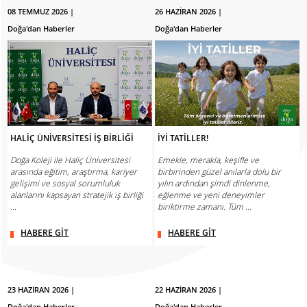
08 TEMMUZ 2026 |
26 HAZİRAN 2026 |
Doğa'dan Haberler
Doğa'dan Haberler
HALİÇ ÜNİVERSİTESİ İŞ BİRLİĞİ
İYİ TATİLLER!
Doğa Koleji ile Haliç Üniversitesi
Emekle, merakla, keşifle ve
arasında eğitim, araştırma, kariyer
birbirinden güzel anılarla dolu bir
gelişimi ve sosyal sorumluluk
yılın ardından şimdi dinlenme,
alanlarını kapsayan stratejik iş birliği
eğlenme ve yeni deneyimler
...
biriktirme zamanı. Tüm ...
HABERE GİT
HABERE GİT
23 HAZİRAN 2026 |
22 HAZİRAN 2026 |
Doğa'dan Haberler
Doğa'dan Haberler