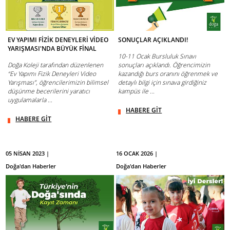
EV YAPIMI FİZİK DENEYLERİ VİDEO
SONUÇLAR AÇIKLANDI!
YARIŞMASI'NDA BÜYÜK FİNAL
10-11 Ocak Bursluluk Sınavı
Doğa Koleji tarafından düzenlenen
sonuçları açıklandı. Öğrencimizin
“Ev Yapımı Fizik Deneyleri Video
kazandığı burs oranını öğrenmek ve
Yarışması”, öğrencilerimizin bilimsel
detaylı bilgi için sınava girdiğiniz
düşünme becerilerini yaratıcı
kampüs ile ...
uygulamalarla ...
HABERE GİT
HABERE GİT
05 NİSAN 2023 |
16 OCAK 2026 |
Doğa'dan Haberler
Doğa'dan Haberler