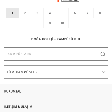
1
2
3
4
5
6
7
8
9
10
DOĞA KOLEJİ - KAMPÜSÜ BUL
KURUMSAL
İLETİŞİM & ULAŞIM