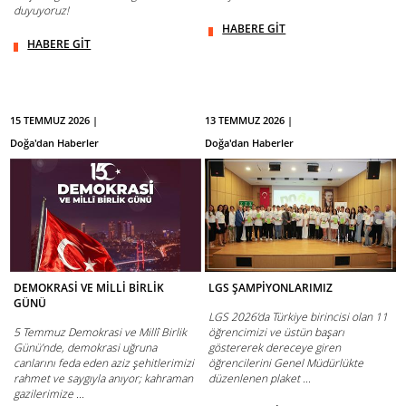
duyuyoruz!
HABERE GİT
HABERE GİT
15 TEMMUZ 2026 |
13 TEMMUZ 2026 |
Doğa'dan Haberler
Doğa'dan Haberler
DEMOKRASİ VE MİLLİ BİRLİK
LGS ŞAMPİYONLARIMIZ
GÜNÜ
LGS 2026’da Türkiye birincisi olan 11
5 Temmuz Demokrasi ve Millî Birlik
öğrencimizi ve üstün başarı
Günü’nde, demokrasi uğruna
göstererek dereceye giren
canlarını feda eden aziz şehitlerimizi
öğrencilerini Genel Müdürlükte
rahmet ve saygıyla anıyor; kahraman
düzenlenen plaket ...
gazilerimize ...