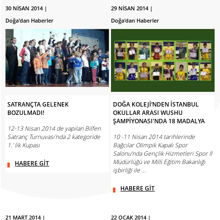
30 NİSAN 2014 |
29 NİSAN 2014 |
Doğa'dan Haberler
Doğa'dan Haberler
SATRANÇTA GELENEK
DOĞA KOLEJİ’NDEN İSTANBUL
BOZULMADI!
OKULLAR ARASI WUSHU
ŞAMPİYONASI'NDA 18 MADALYA
12-13 Nisan 2014 de yapılan Bilfen
Satranç Turnuvası'nda 2 kategoride
10 -11 Nisan 2014 tarihlerinde
1.' lik Kupası
Bağcılar Olimpik Kapalı Spor
Salonu’nda Gençlik Hizmetleri Spor İl
Müdürlüğü ve Milli Eğitim Bakanlığı
HABERE GİT
işbirliği ile ...
HABERE GİT
21 MART 2014 |
22 OCAK 2014 |