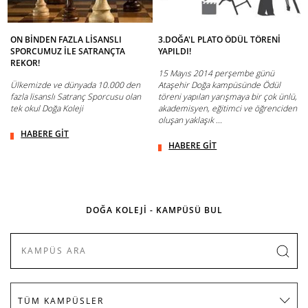
ON BİNDEN FAZLA LİSANSLI
3.DOĞA'L PLATO ÖDÜL TÖRENİ
SPORCUMUZ İLE SATRANÇTA
YAPILDI!
REKOR!
15 Mayıs 2014 perşembe günü
Ülkemizde ve dünyada 10.000 den
Ataşehir Doğa kampüsünde Ödül
fazla lisanslı Satranç Sporcusu olan
töreni yapılan yarışmaya bir çok ünlü,
tek okul Doğa Koleji
akademisyen, eğitimci ve öğrenciden
oluşan yaklaşık ...
HABERE GİT
HABERE GİT
DOĞA KOLEJİ - KAMPÜSÜ BUL