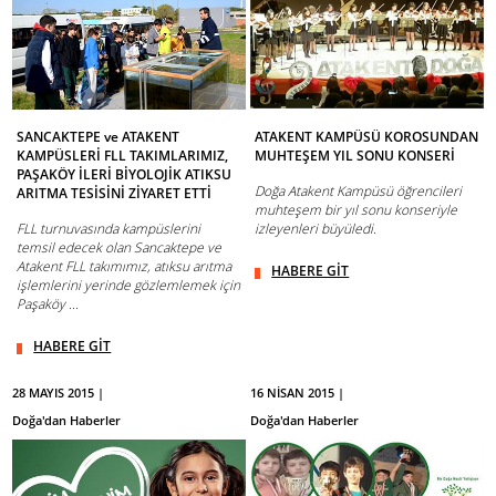
SANCAKTEPE ve ATAKENT
ATAKENT KAMPÜSÜ KOROSUNDAN
KAMPÜSLERİ FLL TAKIMLARIMIZ,
MUHTEŞEM YIL SONU KONSERİ
PAŞAKÖY İLERİ BİYOLOJİK ATIKSU
Doğa Atakent Kampüsü öğrencileri
ARITMA TESİSİNİ ZİYARET ETTİ
muhteşem bir yıl sonu konseriyle
FLL turnuvasında kampüslerini
izleyenleri büyüledi.
temsil edecek olan Sancaktepe ve
Atakent FLL takımımız, atıksu arıtma
HABERE GİT
işlemlerini yerinde gözlemlemek için
Paşaköy ...
HABERE GİT
28 MAYIS 2015 |
16 NİSAN 2015 |
Doğa'dan Haberler
Doğa'dan Haberler