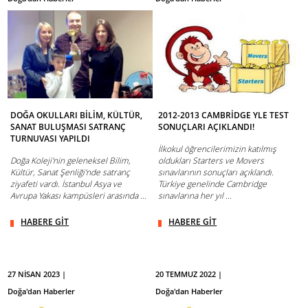
DOĞA OKULLARI BİLİM, KÜLTÜR,
2012-2013 CAMBRİDGE YLE TEST
SANAT BULUŞMASI SATRANÇ
SONUÇLARI AÇIKLANDI!
TURNUVASI YAPILDI
İlkokul öğrencilerimizin katılmış
Doğa Koleji'nin geleneksel Bilim,
oldukları Starters ve Movers
Kültür, Sanat Şenliği'nde satranç
sınavlarının sonuçları açıklandı.
ziyafeti vardı. İstanbul Asya ve
Türkiye genelinde Cambridge
Avrupa Yakası kampüsleri arasında ...
sınavlarına her yıl ...
HABERE GİT
HABERE GİT
27 NİSAN 2023 |
20 TEMMUZ 2022 |
Doğa'dan Haberler
Doğa'dan Haberler