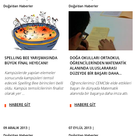
Doğa'dan Haberler
Doğa'dan Haberler
SPELLING BEE YARIŞMASINDA
DOĞA OKULLARI ORTAOKUL
BÜYÜK FİNAL HEYECANI!
ÖĞRENCİLERİNDEN MATEMATİK
ALANINDA ULUSLARARASI
Kampüslerde yapılan elemeler
DÜZEYDE BİR BAŞARI DAHA…
sonucunda kampüsleri temsil
edecek Spelling Bee birincileri belli
Öğrencilerimiz CEMC’de elde ettikleri
oldu. Kampüs temsilcilerinin finalist
başarı ile dünyada Matematik
olarak yer ...
alanında bir başarıya daha imza attı.
HABERE GİT
HABERE GİT
09 ARALIK 2013 |
07 EYLÜL 2013 |
Doğa'dan Haberler
Doğa'dan Haberler