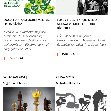
DOĞA HARİKASI ÖĞRETMENİM...
LÖSEV'E DESTEK İÇİN DENİZ
OYUM SİZİN!
AKKAYA VE MODEL GRUBU
BİZLERLE...
8 Aralık 2014 tarihinde başlayıp 23
Ocak 2015’te sona eren aday
LÖSEV'e Destek projemiz
gösterme sürecinde öğrenci ve
kapsamında Deniz Akkaya ve Model
velilerimiz tüm öğretmenlerimizi
Grubu'nu kampüslerimizde ağırladık.
aday gösterdi! Şimdi ...
HABERE GİT
HABERE GİT
04 HAZİRAN 2014 |
21 MAYIS 2014 |
Doğa'dan Haberler
Doğa'dan Haberler