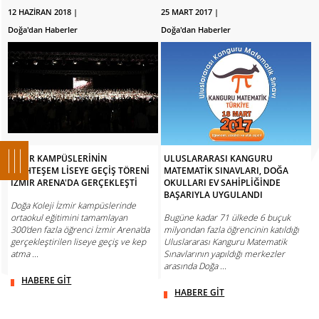
12 HAZİRAN 2018 |
25 MART 2017 |
Doğa'dan Haberler
Doğa'dan Haberler
İZMİR KAMPÜSLERİNİN
ULUSLARARASI KANGURU
MUHTEŞEM LİSEYE GEÇİŞ TÖRENİ
MATEMATİK SINAVLARI, DOĞA
İZMİR ARENA'DA GERÇEKLEŞTİ
OKULLARI EV SAHİPLİĞİNDE
BAŞARIYLA UYGULANDI
Doğa Koleji İzmir kampüslerinde
ortaokul eğitimini tamamlayan
Bugüne kadar 71 ülkede 6 buçuk
300'den fazla öğrenci İzmir Arena'da
milyondan fazla öğrencinin katıldığı
gerçekleştirilen liseye geçiş ve kep
Uluslararası Kanguru Matematik
atma ...
Sınavlarının yapıldığı merkezler
arasında Doğa ...
HABERE GİT
HABERE GİT