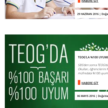
HABERE GİT
29 HAZİRAN 2016 | Doğa
TEOG’LA %100 UYUML
SBS’den sonra TEOG’da 
Okulları, öğrencilerini M
müfredata %100 uyumlu 
HABERE GİT
06 MAYIS 2016 | Doğa'd