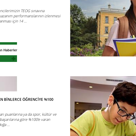
rencilerimizin TEOG sınavına
 kazanım performanslarının izlenmesi
nması için 14 ...
an Haberler
N BİNLERCE ÖĞRENCİYE %100
rı puanlarına ya da spor, kültür ve
 başarılarına göre %100'e varan
ğa ...