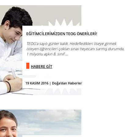
EĞİTİMCİLERİMİZDEN TEOG ÖNERİLERİ!
TEOG’a sayılı günler kaldı. Hedefledikleri liseye girmek
isteyen öğrencileri çoktan sınav heyecanı sarmış durumda.
1 milyonu aşkın 8. sınıf ...
HABERE GİT
19 KASIM 2016 | Doğa'dan Haberler