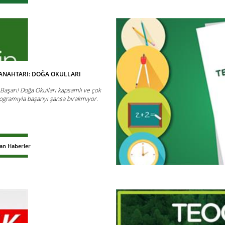
 ANAHTARI: DOĞA OKULLARI
aşarı! Doğa Okulları kapsamlı ve çok
ogramıyla başarıyı şansa bırakmıyor.
dan Haberler