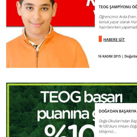
TEOG ŞAMPİYONU ÖĞ
Öğrencimiz Arda Eren B
konuk yazar olarak Hürr
hazırlanırken yapamadı
HABERE GİT
16 KASIM 2015 | Doğa'd
DOĞA'DAN BAŞARIYA
Doğa Okulları'ndan Ba
%100 burs imkanı Doğa'
tıklayınız...