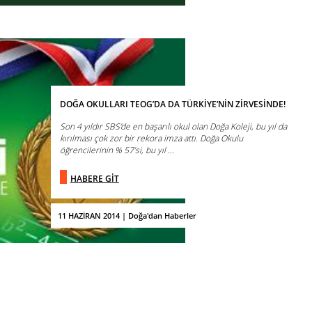
DOĞA OKULLARI TEOG’DA DA TÜRKİYE’NİN ZİRVESİNDE!
Son 4 yıldır SBS’de en başarılı okul olan Doğa Koleji, bu yıl da
kırılması çok zor bir rekora imza attı. Doğa Okulu
öğrencilerinin % 57’si, bu yıl ...
HABERE GİT
11 HAZİRAN 2014 | Doğa'dan Haberler