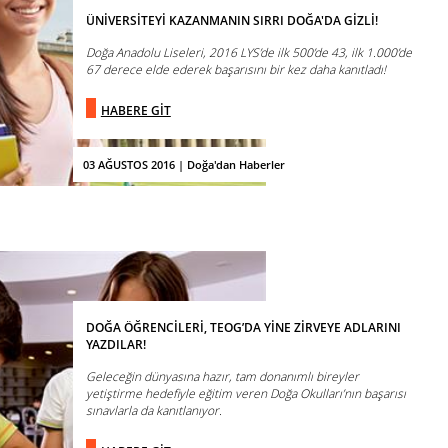
ÜNİVERSİTEYİ KAZANMANIN SIRRI DOĞA'DA GİZLİ!
Doğa Anadolu Liseleri, 2016 LYS’de ilk 500’de 43, ilk 1.000’de
67 derece elde ederek başarısını bir kez daha kanıtladı!
HABERE GİT
03 AĞUSTOS 2016 | Doğa'dan Haberler
DOĞA ÖĞRENCİLERİ, TEOG’DA YİNE ZİRVEYE ADLARINI
YAZDILAR!
Geleceğin dünyasına hazır, tam donanımlı bireyler
yetiştirme hedefiyle eğitim veren Doğa Okulları’nın başarısı
sınavlarla da kanıtlanıyor.