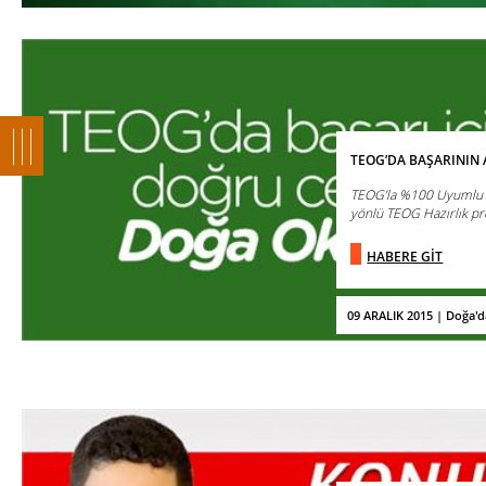
TEOG’DA BAŞARININ
TEOG’la %100 Uyumlu B
yönlü TEOG Hazırlık pr
HABERE GİT
09 ARALIK 2015 | Doğa'