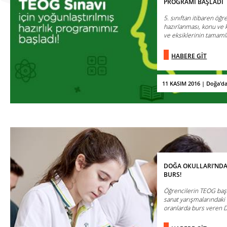
PROGRAMI BAŞLADI
5. sınıftan itibaren öğ
hazırlanması, konu ve
ve eksiklerinin tamamla
HABERE GİT
11 KASIM 2016 | Doğa'd
DOĞA OKULLARI’NDA
BURS!
Öğrencilerin TEOG başa
sanat yarışmalarındaki
oranlarda burs veren Do