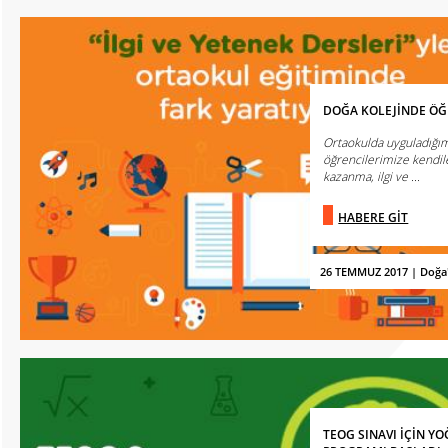
DOĞA KOLEJİNDE ÖĞ
Ortaokulda uyguladığım
öğrencilerimize kendiler
kazanma, ilgi ve ...
HABERE GİT
26 TEMMUZ 2017 | Doğa
TEOG SINAVI İÇİN Y