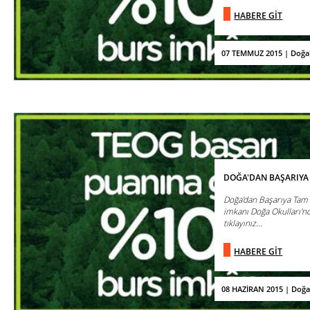
HABERE GİT
07 TEMMUZ 2015 | Doğa
DOĞA'DAN BAŞARIYA
Doğa'dan Başarıya Tam
imkanı Doğa Okulları'nd
tıklayınız...
HABERE GİT
08 HAZİRAN 2015 | Doğa