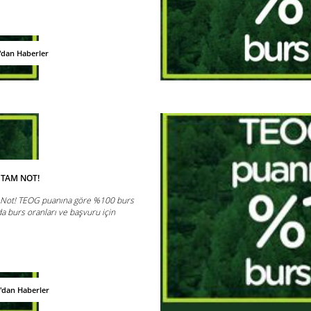
'dan Haberler
 TAM NOT!
 Not! TEOG puanına göre %100 burs
a burs oranları ve başvuru için
'dan Haberler