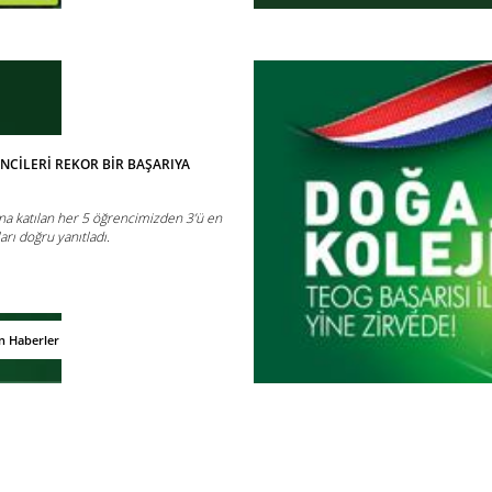
NCİLERİ REKOR BİR BAŞARIYA
ına katılan her 5 öğrencimizden 3’ü en
arı doğru yanıtladı.
n Haberler