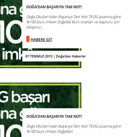
DOĞA'DAN BAŞARIYA TAM NOT!
Doğa Okulları'ndan Başarıya Tam Not! TEOG puanına göre
%100 burs imkanı Doğa'da! Burs oranları ve başvuru için
tıklayınız...
HABERE GİT
07 TEMMUZ 2015 | Doğa'dan Haberler
DOĞA'DAN BAŞARIYA TAM NOT!
Doğa Okulları'ndan Başarıya Tam Not! TEOG puanına göre
%100 burs imkanı Doğa'dan!