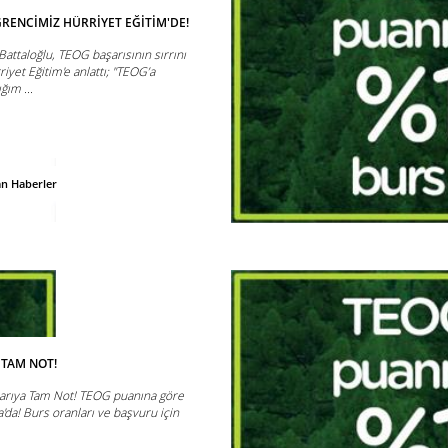
RENCİMİZ HÜRRİYET EĞİTİM'DE!
attaloğlu, TEOG başarısının sırrını
iyet Eğitim'e anlattı; "TEOG’a
ğım ...
an Haberler
 TAM NOT!
şarıya Tam Not! TEOG puanına göre
da! Burs oranları ve başvuru için