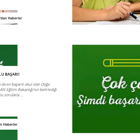
'dan Haberler
U BAŞARI!
da en başarılı okul olan Doğa
illi Eğitim Bakanlığı’nın belirlediği
sorularla ...
an Haberler