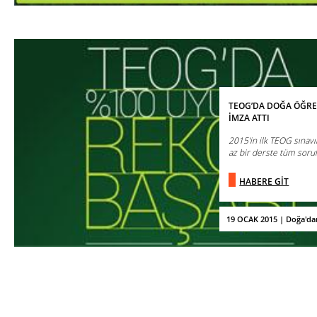
TEOG’DA DOĞA ÖĞRE
İMZA ATTI
2015'in ilk TEOG sınav
az bir derste tüm sorul
HABERE GİT
19 OCAK 2015 | Doğa'da