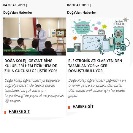
04 OCAK 2019 |
02 OCAK 2019 |
Doğa'dan Haberler
Doğa'dan Haberler
DOĞA KOLEJİ ORYANTİRİNG
ELEKTRONİK ATIKLAR YENİDEN
KULÜPLERİ HEM FİZİK HEM DE
TASARLANIYOR ve GERİ
ZİHİN GÜCÜNÜ GELİŞTİRİYOR!
DÖNÜŞTÜRÜLÜYOR
Doğa koleji öğrencileri yıl boyunca
Doğa Koleji öğrencileri çağımızın en
coğrafya dersinde teorik olarak
önemli çevre sorunlarından birisi
işledikleri birçok kazanımı
olan elektronik atıklar için harekete
"oryantiring" ile yaparak ve yaşayarak
geçti.
öğreniyor.
HABERE GİT
HABERE GİT