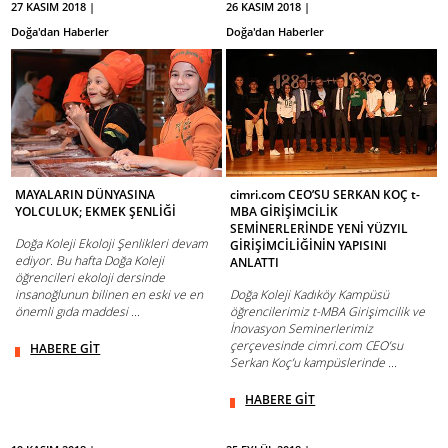
27 KASIM 2018 |
26 KASIM 2018 |
Doğa'dan Haberler
Doğa'dan Haberler
MAYALARIN DÜNYASINA
cimri.com CEO’SU SERKAN KOÇ t-
YOLCULUK; EKMEK ŞENLİĞİ
MBA GİRİŞİMCİLİK
SEMİNERLERİNDE YENİ YÜZYIL
Doğa Koleji Ekoloji Şenlikleri devam
GİRİŞİMCİLİĞİNİN YAPISINI
ediyor. Bu hafta Doğa Koleji
ANLATTI
öğrencileri ekoloji dersinde
insanoğlunun bilinen en eski ve en
Doğa Koleji Kadıköy Kampüsü
önemli gıda maddesi ...
öğrencilerimiz t-MBA Girişimcilik ve
İnovasyon Seminerlerimiz
çerçevesinde cimri.com CEO’su
HABERE GİT
Serkan Koç’u kampüslerinde ...
HABERE GİT