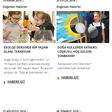
19 KASIM 2018 |
25 EYLÜL 2018 |
Doğa'dan Haberler
Doğa'dan Haberler
EKOLOJİ DERSİNDE BİR YAŞAM
DOĞA KOLEJİNDE EKİNOKS
ALANI; TERARYUM
COŞKUSU; HOŞ GELDİN
SONBAHAR!
Doğa Koleji 3. Sınıf öğrencileri 12 –
16 Kasım tarihleri arasında ekoloji
Kampüslerimiz "ekinoks"
dersinde “Bir Yaşam Alanı: Teraryum”
etkinlikleriyle renklendi.
projesi ile “Toprak Katmanları ve ...
HABERE GİT
HABERE GİT
15 AĞUSTOS 2018 |
06 TEMMUZ 2018 |