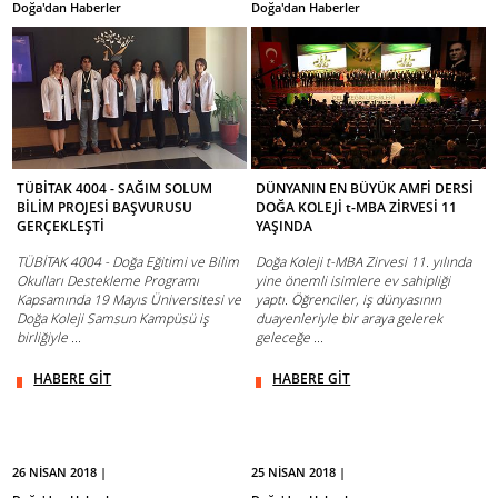
Doğa'dan Haberler
Doğa'dan Haberler
TÜBİTAK 4004 - SAĞIM SOLUM
DÜNYANIN EN BÜYÜK AMFİ DERSİ
BİLİM PROJESİ BAŞVURUSU
DOĞA KOLEJİ t-MBA ZİRVESİ 11
GERÇEKLEŞTİ
YAŞINDA
TÜBİTAK 4004 - Doğa Eğitimi ve Bilim
Doğa Koleji t-MBA Zirvesi 11. yılında
Okulları Destekleme Programı
yine önemli isimlere ev sahipliği
Kapsamında 19 Mayıs Üniversitesi ve
yaptı. Öğrenciler, iş dünyasının
Doğa Koleji Samsun Kampüsü iş
duayenleriyle bir araya gelerek
birliğiyle ...
geleceğe ...
HABERE GİT
HABERE GİT
26 NİSAN 2018 |
25 NİSAN 2018 |