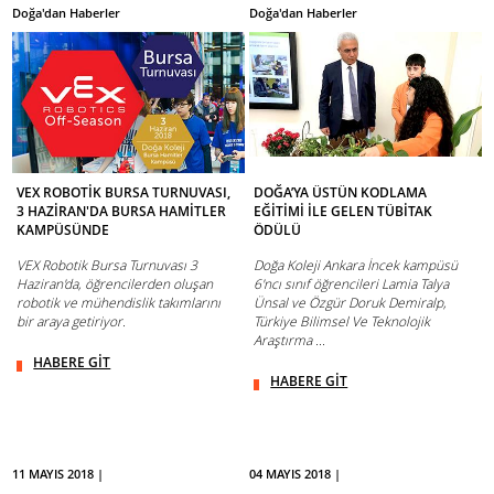
Doğa'dan Haberler
Doğa'dan Haberler
VEX ROBOTİK BURSA TURNUVASI,
DOĞA’YA ÜSTÜN KODLAMA
3 HAZİRAN'DA BURSA HAMİTLER
EĞİTİMİ İLE GELEN TÜBİTAK
KAMPÜSÜNDE
ÖDÜLÜ
VEX Robotik Bursa Turnuvası 3
Doğa Koleji Ankara İncek kampüsü
Haziran'da, öğrencilerden oluşan
6'ncı sınıf öğrencileri Lamia Talya
robotik ve mühendislik takımlarını
Ünsal ve Özgür Doruk Demiralp,
bir araya getiriyor.
Türkiye Bilimsel Ve Teknolojik
Araştırma ...
HABERE GİT
HABERE GİT
11 MAYIS 2018 |
04 MAYIS 2018 |