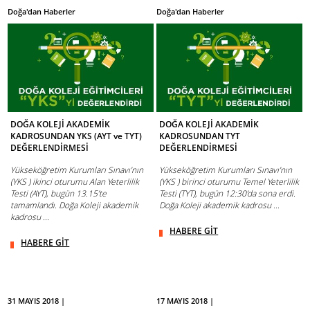
Doğa'dan Haberler
Doğa'dan Haberler
DOĞA KOLEJİ AKADEMİK
DOĞA KOLEJİ AKADEMİK
KADROSUNDAN YKS (AYT ve TYT)
KADROSUNDAN TYT
DEĞERLENDİRMESİ
DEĞERLENDİRMESİ
Yükseköğretim Kurumları Sınavı’nın
Yükseköğretim Kurumları Sınavı’nın
(YKS ) ikinci oturumu Alan Yeterlilik
(YKS ) birinci oturumu Temel Yeterlilik
Testi (AYT), bugün 13.15’te
Testi (TYT), bugün 12:30’da sona erdi.
tamamlandı. Doğa Koleji akademik
Doğa Koleji akademik kadrosu ...
kadrosu ...
HABERE GİT
HABERE GİT
31 MAYIS 2018 |
17 MAYIS 2018 |