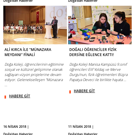
Doğa'dan Haberler
Doğa'dan Haberler
ALİ KIRCA İLE "MÜNAZARA
DOĞALI ÖĞRENCİLER FİZİK
MEYDANI" FİNALİ
DERSİNE EĞLENCE KATTI!
Doğa Koleji, öğrencilerinin eğitimine
Doğa Koleji Manisa Kampüsü 9.sınıf
sosyal ve kültürel gelişimine olanak
öğrencileri Elif Yoldaş ve Merve
sağlayan vizyon projelerine devam
Durgu’nun, fizik öğretmenleri Büşra
ediyor. Gelenekselleşen "Münazara
Papatya Deveci ile birlikte hayata ...
...
HABERE GİT
HABERE GİT
16 NİSAN 2018 |
11 NİSAN 2018 |
Doğa'dan Haberler
Doğa'dan Haberler