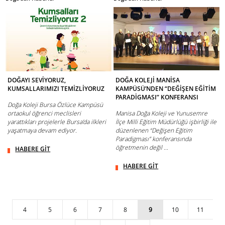
DOĞAYI SEVİYORUZ,
DOĞA KOLEJİ MANİSA
KUMSALLARIMIZI TEMİZLİYORUZ
KAMPÜSÜ’NDEN “DEĞİŞEN EĞİTİM
PARADİGMASI” KONFERANSI
Doğa Koleji Bursa Özlüce Kampüsü
ortaokul öğrenci meclisleri
Manisa Doğa Koleji ve Yunusemre
yarattıkları projelerle Bursa’da ilkleri
İlçe Milli Eğitim Müdürlüğü işbirliği ile
yaşatmaya devam ediyor.
düzenlenen “Değişen Eğitim
Paradigması” konferansında
öğretmenin değil ...
HABERE GİT
HABERE GİT
4
5
6
7
8
9
10
11