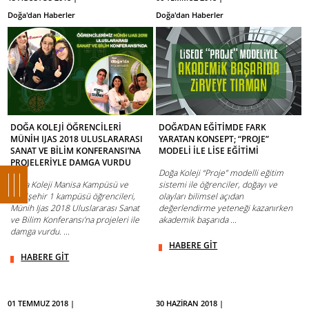
Doğa'dan Haberler
Doğa'dan Haberler
DOĞA KOLEJİ ÖĞRENCİLERİ
DOĞA’DAN EĞİTİMDE FARK
MÜNİH IJAS 2018 ULUSLARARASI
YARATAN KONSEPT; “PROJE”
SANAT VE BİLİM KONFERANSI’NA
MODELİ İLE LİSE EĞİTİMİ
PROJELERİYLE DAMGA VURDU
Doğa Koleji “Proje” modelli eğitim
Doğa Koleji Manisa Kampüsü ve
sistemi ile öğrenciler, doğayı ve
Mavişehir 1 kampüsü öğrencileri,
olayları bilimsel açıdan
Münih Ijas 2018 Uluslararası Sanat
değerlendirme yeteneği kazanırken
ve Bilim Konferansı’na projeleri ile
akademik başarıda ...
damga vurdu. ...
HABERE GİT
HABERE GİT
01 TEMMUZ 2018 |
30 HAZİRAN 2018 |