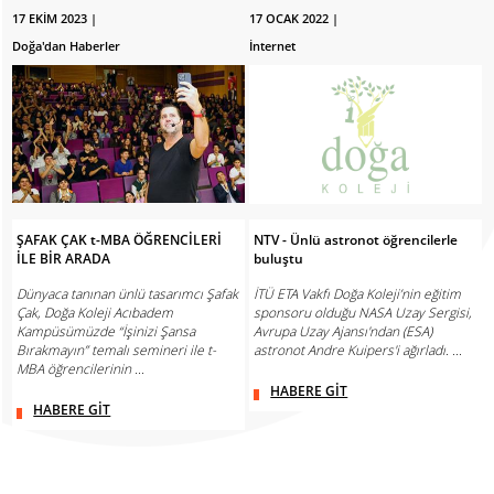
17 EKİM 2023 |
17 OCAK 2022 |
Doğa'dan Haberler
İnternet
ŞAFAK ÇAK t-MBA ÖĞRENCİLERİ
NTV - Ünlü astronot öğrencilerle
İLE BİR ARADA
buluştu
Dünyaca tanınan ünlü tasarımcı Şafak
İTÜ ETA Vakfı Doğa Koleji’nin eğitim
Çak, Doğa Koleji Acıbadem
sponsoru olduğu NASA Uzay Sergisi,
Kampüsümüzde “İşinizi Şansa
Avrupa Uzay Ajansı'ndan (ESA)
Bırakmayın” temalı semineri ile t-
astronot Andre Kuipers'i ağırladı. ...
MBA öğrencilerinin ...
HABERE GİT
HABERE GİT