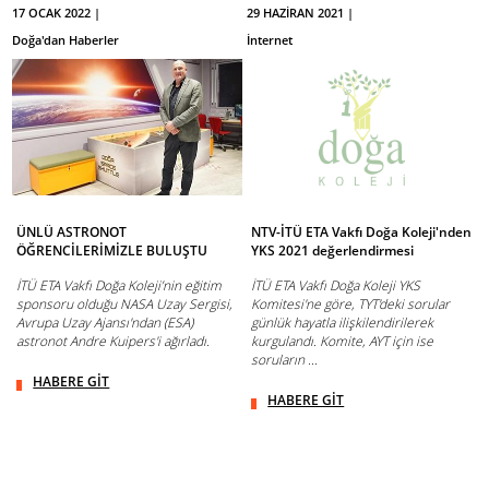
17 OCAK 2022 |
29 HAZİRAN 2021 |
Doğa'dan Haberler
İnternet
ÜNLÜ ASTRONOT
NTV-İTÜ ETA Vakfı Doğa Koleji'nden
ÖĞRENCİLERİMİZLE BULUŞTU
YKS 2021 değerlendirmesi
İTÜ ETA Vakfı Doğa Koleji’nin eğitim
İTÜ ETA Vakfı Doğa Koleji YKS
sponsoru olduğu NASA Uzay Sergisi,
Komitesi'ne göre, TYT'deki sorular
Avrupa Uzay Ajansı'ndan (ESA)
günlük hayatla ilişkilendirilerek
astronot Andre Kuipers'i ağırladı.
kurgulandı. Komite, AYT için ise
soruların ...
HABERE GİT
HABERE GİT