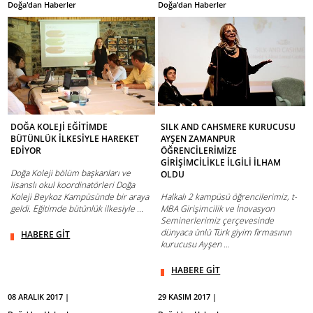
Doğa'dan Haberler
Doğa'dan Haberler
DOĞA KOLEJİ EĞİTİMDE
SILK AND CAHSMERE KURUCUSU
BÜTÜNLÜK İLKESİYLE HAREKET
AYŞEN ZAMANPUR
EDİYOR
ÖĞRENCİLERİMİZE
GİRİŞİMCİLİKLE İLGİLİ İLHAM
Doğa Koleji bölüm başkanları ve
OLDU
lisanslı okul koordinatörleri Doğa
Koleji Beykoz Kampüsünde bir araya
Halkalı 2 kampüsü öğrencilerimiz, t-
geldi. Eğitimde bütünlük ilkesiyle ...
MBA Girişimcilik ve İnovasyon
Seminerlerimiz çerçevesinde
dünyaca ünlü Türk giyim firmasının
HABERE GİT
kurucusu Ayşen ...
HABERE GİT
08 ARALIK 2017 |
29 KASIM 2017 |