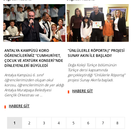
ANTALYA KAMPÜSÜ KORO
"ÜNLÜLERLE RÖPORTAJ" PROJESİ
ÖĞRENCİLERİMİZ "CUMHURİYET,
SUNAY AKIN İLE BAŞLADI!
ÇOCUK VE ATATÜRK KONSERİ"NDE
Doğa Koleji Türkçe bölümünün
DİNLEYENLERİ BÜYÜLEDİ
Türkçe dersi kapsamında
Antalya Kampüsü 6. sınıf
gerçekleştirdiği “Ünlülerle Röportaj”
öğrencilerimizden oluşan okul
projesi Sunay Akın'la başladı.
korosu, öğrencilerimizin de yer aldığı
Antalya Muratpaşa Belediyesi
HABERE GİT
Gençlik Orkestrası ve ...
HABERE GİT
1
2
3
4
5
6
7
8