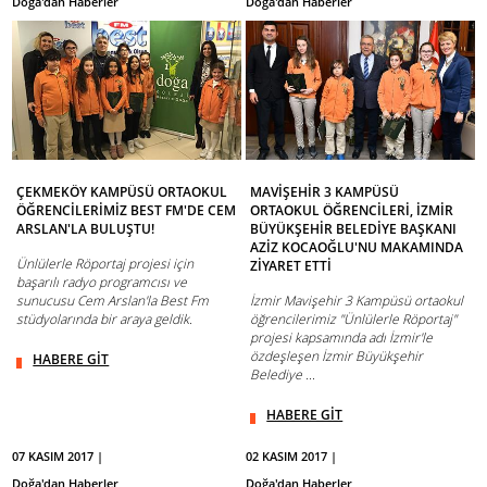
Doğa'dan Haberler
Doğa'dan Haberler
ÇEKMEKÖY KAMPÜSÜ ORTAOKUL
MAVİŞEHİR 3 KAMPÜSÜ
ÖĞRENCİLERİMİZ BEST FM'DE CEM
ORTAOKUL ÖĞRENCİLERİ, İZMİR
ARSLAN'LA BULUŞTU!
BÜYÜKŞEHİR BELEDİYE BAŞKANI
AZİZ KOCAOĞLU'NU MAKAMINDA
Ünlülerle Röportaj projesi için
ZİYARET ETTİ
başarılı radyo programcısı ve
sunucusu Cem Arslan'la Best Fm
İzmir Mavişehir 3 Kampüsü ortaokul
stüdyolarında bir araya geldik.
öğrencilerimiz "Ünlülerle Röportaj"
projesi kapsamında adı İzmir'le
özdeşleşen İzmir Büyükşehir
HABERE GİT
Belediye ...
HABERE GİT
07 KASIM 2017 |
02 KASIM 2017 |
Doğa'dan Haberler
Doğa'dan Haberler