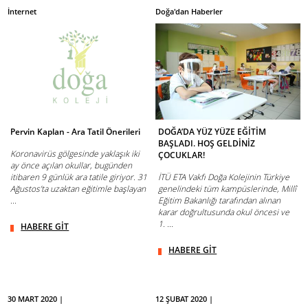
İnternet
Doğa'dan Haberler
Pervin Kaplan - Ara Tatil Önerileri
DOĞA’DA YÜZ YÜZE EĞİTİM
BAŞLADI. HOŞ GELDİNİZ
Koronavirüs gölgesinde yaklaşık iki
ÇOCUKLAR!
ay önce açılan okullar, bugünden
itibaren 9 günlük ara tatile giriyor. 31
İTÜ ETA Vakfı Doğa Kolejinin Türkiye
Ağustos’ta uzaktan eğitimle başlayan
genelindeki tüm kampüslerinde, Millî
...
Eğitim Bakanlığı tarafından alınan
karar doğrultusunda okul öncesi ve
1. ...
HABERE GİT
HABERE GİT
30 MART 2020 |
12 ŞUBAT 2020 |