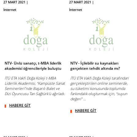
27 MART 2021 |
27 MART 2021 |
İnternet
İnternet
NTV- Ünlü sanatçı, t-MBA liderlik
NTV - İçilebilir su kaynakları
akademisi öğrencileriyle buluştu
gerçekten tehdit altında mı?
İTÜ ETA Vakfı Doğa Koleji t-MBA
İTÜ ETA Vakfı Doğa Koleji tarafından
Liderlik Akademisi, “Kampüste Sanat
gerçekleştirilen online seminerde,
Seminerleri”nde Başarılı Balet ve
su tüketimi konusunda toplumda
Dizi Oyuncusu Tan Sağtürk’ü ağırladı.
farkındalık oluşturmak için, “suyun
değeri” ...
HABERE GİT
HABERE GİT