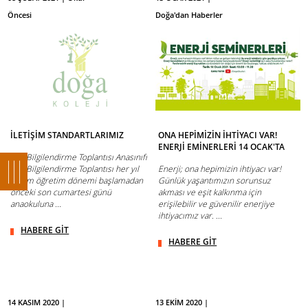
Öncesi
Doğa'dan Haberler
İLETİŞİM STANDARTLARIMIZ
ONA HEPİMİZİN İHTİYACI VAR!
ENERJİ EMİNERLERİ 14 OCAK'TA
Veli Bilgilendirme Toplantısı Anasınıfı
Veli Bilgilendirme Toplantısı her yıl
Enerji; ona hepimizin ihtiyacı var!
eğitim öğretim dönemi başlamadan
Günlük yaşantımızın sorunsuz
önceki son cumartesi günü
akması ve eşit kalkınma için
anaokuluna ...
erişilebilir ve güvenilir enerjiye
ihtiyacımız var. ...
HABERE GİT
HABERE GİT
14 KASIM 2020 |
13 EKİM 2020 |