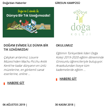
Doğa'dan Haberler
GİRESUN KAMPÜSÜ
DOĞA’M EVİMDE İLE DÜNYA BİR
OKULUMUZ
TIK UZAĞIMIZDA!
Eğitimin Türkiye'deki lideri Doğa
Çalışkan arılarımız; Louvre
Koleji 2019-2020 eğitim döneminde
Müzesi'nden Machu Picchu Antik
Giresunlu öğrencileriyle buluşuyor.
Kenti’ne kadar dünyanın en ünlü
Anaokulundan liseye tüm
müzelerine, en görkemli sanat
kademelerde eğitim ...
eserlerine, online ...
HABERE GİT
HABERE GİT
06 AĞUSTOS 2019 |
30 KASIM 2018 |