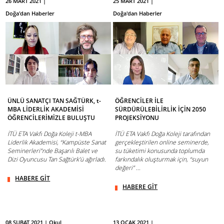
26 MART 2021 |
25 MART 2021 |
Doğa'dan Haberler
Doğa'dan Haberler
ÜNLÜ SANATÇI TAN SAĞTÜRK, t-
ÖĞRENCİLER İLE
MBA LİDERLİK AKADEMİSİ
SÜRDÜRÜLEBİLİRLİK İÇİN 2050
ÖĞRENCİLERİMİZLE BULUŞTU
PROJEKSİYONU
İTÜ ETA Vakfı Doğa Koleji t-MBA
İTÜ ETA Vakfı Doğa Koleji tarafından
Liderlik Akademisi, “Kampüste Sanat
gerçekleştirilen online seminerde,
Seminerleri”nde Başarılı Balet ve
su tüketimi konusunda toplumda
Dizi Oyuncusu Tan Sağtürk’ü ağırladı.
farkındalık oluşturmak için, “suyun
değeri” ...
HABERE GİT
HABERE GİT
08 ŞUBAT 2021 | Okul
13 OCAK 2021 |