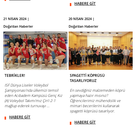
HABERE GİT
21 NİSAN 2024 |
20 NİSAN 2024 |
Doğa'dan Haberler
Doğa'dan Haberler
TEBRİKLER!
SPAGETTİ KÖPRÜSÜ
TASARLIYORUZ
ISF Dünya Liseler Voleybol
Şampiyonası’nda ülkemizi temsil
En sevdiğiniz malzemeden köprü
eden Acıbadem Kampüsü Genç Kız
yapmaya hazır mısınız?
(A) Voleybol Takımı’mız Çin’i 2-1
Öğrencilerimiz mühendislik ve
mağlup ederek turnuvayı ...
mimari becerilerini kullanarak
spagetti köprüsü tasarlıyor.
HABERE GİT
HABERE GİT