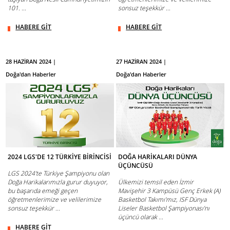
101. ...
sonsuz teşekkür ...
HABERE GİT
HABERE GİT
28 HAZİRAN 2024 |
27 HAZİRAN 2024 |
Doğa'dan Haberler
Doğa'dan Haberler
2024 LGS'DE 12 TÜRKİYE BİRİNCİSİ
DOĞA HARİKALARI DÜNYA
ÜÇÜNCÜSÜ
LGS 2024'te Türkiye Şampiyonu olan
Doğa Harikalarımızla gurur duyuyor,
Ülkemizi temsil eden İzmir
bu başarıda emeği geçen
Mavişehir 3 Kampüsü Genç Erkek (A)
öğretmenlerimize ve velilerimize
Basketbol Takımı’mız, ISF Dünya
sonsuz teşekkür ...
Liseler Basketbol Şampiyonası’nı
üçüncü olarak ...
HABERE GİT