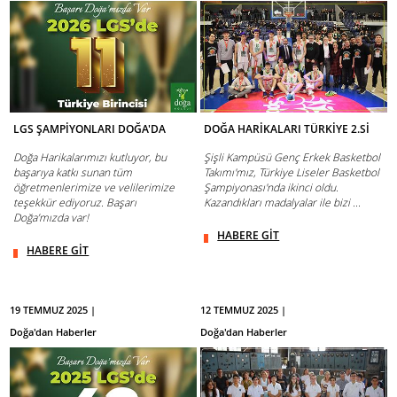
LGS ŞAMPİYONLARI DOĞA'DA
DOĞA HARİKALARI TÜRKİYE 2.Sİ
Doğa Harikalarımızı kutluyor, bu
Şişli Kampüsü Genç Erkek Basketbol
başarıya katkı sunan tüm
Takımı'mız, Türkiye Liseler Basketbol
öğretmenlerimize ve velilerimize
Şampiyonası'nda ikinci oldu.
teşekkür ediyoruz. Başarı
Kazandıkları madalyalar ile bizi ...
Doğa’mızda var!
HABERE GİT
HABERE GİT
19 TEMMUZ 2025 |
12 TEMMUZ 2025 |
Doğa'dan Haberler
Doğa'dan Haberler