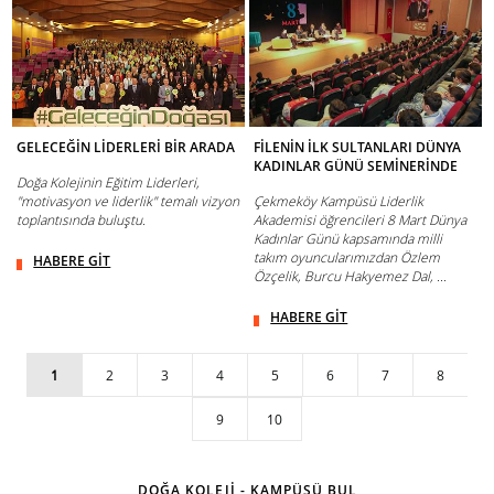
GELECEĞİN LİDERLERİ BİR ARADA
FİLENİN İLK SULTANLARI DÜNYA
KADINLAR GÜNÜ SEMİNERİNDE
Doğa Kolejinin Eğitim Liderleri,
"motivasyon ve liderlik" temalı vizyon
Çekmeköy Kampüsü Liderlik
toplantısında buluştu.
Akademisi öğrencileri 8 Mart Dünya
Kadınlar Günü kapsamında milli
takım oyuncularımızdan Özlem
HABERE GİT
Özçelik, Burcu Hakyemez Dal, ...
HABERE GİT
1
2
3
4
5
6
7
8
9
10
DOĞA KOLEJİ - KAMPÜSÜ BUL