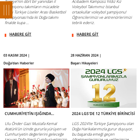
Türkiye’nin dört bir yanından il
Acıbadem Kampüsü Yıldız Kız
şampiyonu takımların mücadele
Voleybol Takımımız İstanbul
ettiği Türkiye Liseler Arası Basketbol
ortaokullar voleybol şampiyonu!
Şampiyonası’nda iki Doğa takımı
Öğrencilerimizi ve antrenörlerimizi
finalde kupa ...
tebrik ederiz.
HABERE GİT
HABERE GİT
03 KASIM 2024 |
28 HAZİRAN 2024 |
Doğa'dan Haberler
Başarı Hikayeleri
CUMHURİYETİN IŞIĞINDA...
2024 LGS'DE 12 TÜRKİYE BİRİNCİSİ
Ulu Önder Gazi Mustafa Kemal
LGS 2024'te Türkiye Şampiyonu olan
Atatürk'ün izinde gururla yürüyen ve
Doğa Harikalarımızla gurur duyuyor,
Cumhuriyetin değerlerini geleceğe
bu başarıda emeği geçen
taşıyan Doğa Nesli Cumhuriyetimizin
öğretmenlerimize ve velilerimize