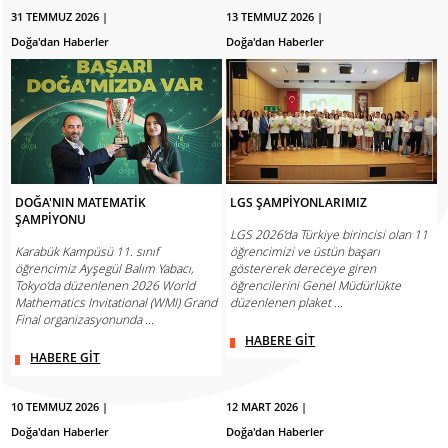
31 TEMMUZ 2026 |
13 TEMMUZ 2026 |
Doğa'dan Haberler
Doğa'dan Haberler
DOĞA'NIN MATEMATİK
LGS ŞAMPİYONLARIMIZ
ŞAMPİYONU
LGS 2026’da Türkiye birincisi olan 11
Karabük Kampüsü 11. sınıf
öğrencimizi ve üstün başarı
öğrencimiz Ayşegül Balım Yabacı,
göstererek dereceye giren
Tokyo’da düzenlenen 2026 World
öğrencilerini Genel Müdürlükte
Mathematics Invitational (WMI) Grand
düzenlenen plaket ...
Final organizasyonunda ...
HABERE GİT
HABERE GİT
10 TEMMUZ 2026 |
12 MART 2026 |
Doğa'dan Haberler
Doğa'dan Haberler