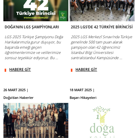
DOĞA'NIN LGS ŞAMPİYONLARI
2025 LGS’DE 42 TÜRKİYE BİRİNCİSİ
LGS 2025 Türkiye Şampiyonu Doğa
2025 LGS Merkezî Sınavı’nda Türkiye
Harikalarımızla gurur duyuyor, bu
genelinde 500 tam puan alarak
başarıda emeği geçen
şampiyon olan 42 öğrencimiz
öğretmenlerimize ve velilerimize
İstanbul Bilgi Üniversitesi
sonsuz teşekkür ediyoruz. Bu ...
santralistanbul Kampüsünde ...
HABERE GİT
HABERE GİT
26 MART 2025 |
18 MART 2025 |
Doğa'dan Haberler
Başarı Hikayeleri