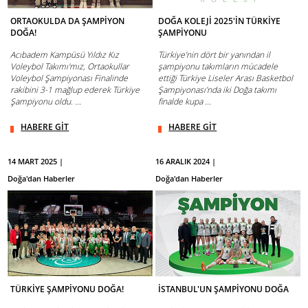
ORTAOKULDA DA ŞAMPİYON
DOĞA KOLEJİ 2025'İN TÜRKİYE
DOĞA!
ŞAMPİYONU
Acıbadem Kampüsü Yıldız Kız
Türkiye’nin dört bir yanından il
Voleybol Takımı'mız, Ortaokullar
şampiyonu takımların mücadele
Voleybol Şampiyonası Finalinde
ettiği Türkiye Liseler Arası Basketbol
rakibini 3-1 mağlup ederek Türkiye
Şampiyonası’nda iki Doğa takımı
Şampiyonu oldu. ...
finalde kupa ...
HABERE GİT
HABERE GİT
14 MART 2025 |
16 ARALIK 2024 |
Doğa'dan Haberler
Doğa'dan Haberler
TÜRKİYE ŞAMPİYONU DOĞA!
İSTANBUL'UN ŞAMPİYONU DOĞA