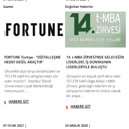
Gazete
Doğa'dan Haberler
FORTUNE Türkiye - “DİJİTALLEŞME
14. t-MBA ZİRVESİ’NDE GELECEĞİN
HEDEF DEĞİL ARAÇTIR”
LİDERLERİ, İŞ DÜNYASININ
LİDERLERİYLE BULUŞTU
Öncelikle bize biraz kendinizden ve
İTÜ ETA Vakfı’nın amaçlarından söz
Dünyanın en büyük amfi dersi olan
eder misiniz? İstanbul Teknik
İTÜ ETA Vakfı Doğa Koleji t-MBA
Üniversitesi Uçak Mühendisliği
Zirvesi, geleceğin liderleri ile iş
mezunuyum. ...
dünyasının liderlerini online olarak
bir araya ...
HABERE GİT
HABERE GİT
07 OCAK 2021 |
24 ARALIK 2020 |