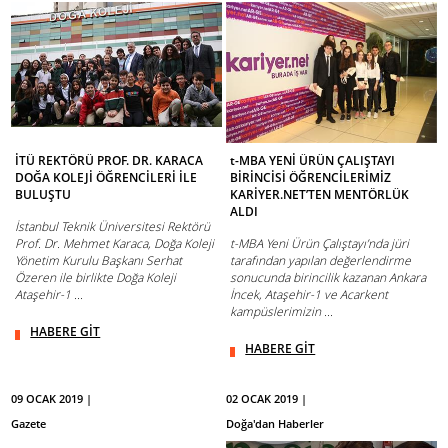
İTÜ REKTÖRÜ PROF. DR. KARACA
t-MBA YENİ ÜRÜN ÇALIŞTAYI
DOĞA KOLEJİ ÖĞRENCİLERİ İLE
BİRİNCİSİ ÖĞRENCİLERİMİZ
BULUŞTU
KARİYER.NET’TEN MENTÖRLÜK
ALDI
İstanbul Teknik Üniversitesi Rektörü
Prof. Dr. Mehmet Karaca, Doğa Koleji
t-MBA Yeni Ürün Çalıştayı’nda jüri
Yönetim Kurulu Başkanı Serhat
tarafından yapılan değerlendirme
Özeren ile birlikte Doğa Koleji
sonucunda birincilik kazanan Ankara
Ataşehir-1 ...
İncek, Ataşehir-1 ve Acarkent
kampüslerimizin ...
HABERE GİT
HABERE GİT
09 OCAK 2019 |
02 OCAK 2019 |
Gazete
Doğa'dan Haberler