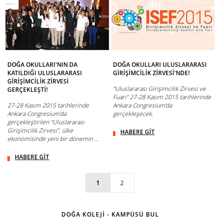
DOĞA OKULLARI'NIN DA
DOĞA OKULLARI ULUSLARARASI
KATILDIĞI ULUSLARARASI
GİRİŞİMCİLİK ZİRVESİ'NDE!
GİRİŞİMCİLİK ZİRVESİ
“Uluslararası Girişimcilik Zirvesi ve
GERÇEKLEŞTİ!
Fuarı” 27-28 Kasım 2015 tarihlerinde
27-28 Kasım 2015 tarihlerinde
Ankara Congresium'da
Ankara Congresium'da
gerçekleşecek.
gerçekleştirilen “Uluslararası
Girişimcilik Zirvesi”, ülke
HABERE GİT
ekonomisinde yeni bir dönemin ...
HABERE GİT
1
2
DOĞA KOLEJİ - KAMPÜSÜ BUL