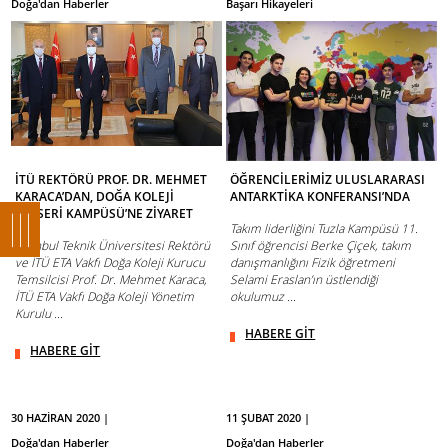
Doğa'dan Haberler
Başarı Hikayeleri
İTÜ REKTÖRÜ PROF. DR. MEHMET
ÖĞRENCİLERİMİZ ULUSLARARASI
KARACA’DAN, DOĞA KOLEJİ
ANTARKTİKA KONFERANSI’NDA
KAYSERİ KAMPÜSÜ’NE ZİYARET
Takım liderliğini Tuzla Kampüsü 11.
İstanbul Teknik Üniversitesi Rektörü
Sınıf öğrencisi Berke Çiçek, takım
ve İTÜ ETA Vakfı Doğa Koleji Kurucu
danışmanlığını Fizik öğretmeni
Temsilcisi Prof. Dr. Mehmet Karaca,
Selami Eraslan’ın üstlendiği
İTÜ ETA Vakfı Doğa Koleji Yönetim
okulumuz ...
Kurulu ...
HABERE GİT
HABERE GİT
30 HAZİRAN 2020 |
11 ŞUBAT 2020 |
Doğa'dan Haberler
Doğa'dan Haberler