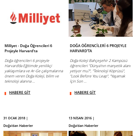
Milliyet - Doğa Öğrencileri 6
DOĞA ÖĞRENCİLERİ 6 PROJEYLE
Projeyle Harvard'ta
HARVARD’TA
Doğa öğrencileri 6 projeyle
Doğa Koleji Bahçeşehir 2 Kampüsü
Harvard'da Eğitimde yenilikçi
öğrencileri "Dünya’nın manyetik alanı
yaklaşımlara ve Ar-Ge çalışmalarına
yetiyor mu?", "Teknoloji Köprüsü",
önem veren Doğa Koleji, bilim ve
"Look Before You Leap", "Yaşamak
teknoloji alanına ...
İçin Son ...
HABERE GİT
HABERE GİT
31 OCAK 2018 |
13 NİSAN 2016 |
Doğa'dan Haberler
Doğa'dan Haberler