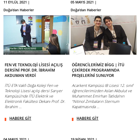
11 EYLÜL 2021 |
05 MAYIS 2021 |
Doğa'dan Haberler
Doğa'dan Haberler
FEN VE TEKNOLOJİ LİSESİ AÇILIŞ
ÖĞRENCİLERİMİZ BİGG | İTÜ
DERSİNİ PROF. DR. İBRAHİM
ÇEKİRDEK PROGRAMINDA
AKDUMAN VERDİ
PROJELERİNİ SUNUYOR
İTÜ ETA Vakfı Doğa Koleji Fen ve
Acarkent Kampüsü IB Lisesi 12. sınıf
Teknoloji Lisesi açılış dersi Sarıyer
öğrencilerimizden Aslan Akbulut ve
Kampüsü’nde İTÜ Elektrik ve
Muhammet Emirhan Tatlıda’nın
Elektronik Fakültesi Dekanı Prof. Dr.
“Nitinol Zımbaların Sternum
İbrahim ...
Kapatmasında ...
HABERE GİT
HABERE GİT
04 MAYIS 2021 |
19 NİSAN 2021 |