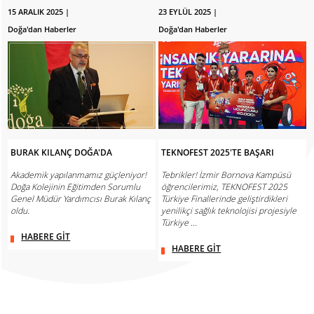
15 ARALIK 2025 |
23 EYLÜL 2025 |
Doğa'dan Haberler
Doğa'dan Haberler
BURAK KILANÇ DOĞA'DA
TEKNOFEST 2025'TE BAŞARI
Akademik yapılanmamız güçleniyor!
Tebrikler! İzmir Bornova Kampüsü
Doğa Kolejinin Eğitimden Sorumlu
öğrencilerimiz, TEKNOFEST 2025
Genel Müdür Yardımcısı Burak Kılanç
Türkiye Finallerinde geliştirdikleri
oldu.
yenilikçi sağlık teknolojisi projesiyle
Türkiye ...
HABERE GİT
HABERE GİT