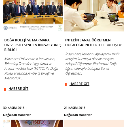
DOĞA KOLEJİ VE MARMARA
INTEL’İN SANAL ÖĞRETMEN'İ
ÜNİVERSİTESİ’NDEN İNOVASYON İŞ
DOĞA ÖĞRENCİLERİYLE BULUŞTU!
BİRLİĞİ
İnsan hareketlerini algılayarak ‘akıllı’
Marmara Üniversitesi İnovasyon,
iletişim kurmaya olanak tanıyan
Teknoloji Transfer Uygulama ve
‘Adaptif Öğrenme Platformu’ Doğa
Araştırma Merkezi (MİTTO) ile Doğa
öğrencileriyle buluştu! Sanal
Koleji arasında Ar-Ge iş birliği ve
Öğretmen, ...
Mentorluk ...
HABERE GİT
HABERE GİT
30 KASIM 2015 |
21 KASIM 2015 |
Doğa'dan Haberler
Doğa'dan Haberler