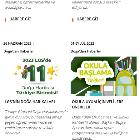
okullarına, öğretmenlerine ve
velilerimize sonsuz teşekkür
arkadaşlarına ...
ediyoruz.
HABERE GİT
HABERE GİT
26 HAZİRAN 2023 |
01 EYLÜL 2022 |
Doğa'dan Haberler
Doğa'dan Haberler
LGS'NİN DOĞA HARİKALARI
OKULA UYUM İÇİN VELİLERE
ÖNERİLER
Türkiye Birincisi Doğa Harikalarımızla
gurur duyuyor, bu başarıda emeği
Doğa Koleji Okul Öncesi ve İlkokul
geçen öğretmenlerimize ve
Rehberlik Bölüm Başkanı Büşra
velilerimize sonsuz teşekkür
Aparan Akın, okula uyum
ediyoruz.
programında okul-veli iş birliğine
dikkat çekti.