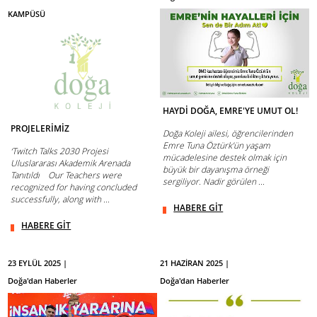
KAMPÜSÜ
HAYDİ DOĞA, EMRE'YE UMUT OL!
PROJELERİMİZ
Doğa Koleji ailesi, öğrencilerinden
Emre Tuna Öztürk’ün yaşam
‘Twitch Talks 2030 Projesi
mücadelesine destek olmak için
Uluslararası Akademik Arenada
büyük bir dayanışma örneği
Tanıtıldı Our Teachers were
sergiliyor. Nadir görülen ...
recognized for having concluded
successfully, along with ...
HABERE GİT
HABERE GİT
23 EYLÜL 2025 |
21 HAZİRAN 2025 |
Doğa'dan Haberler
Doğa'dan Haberler