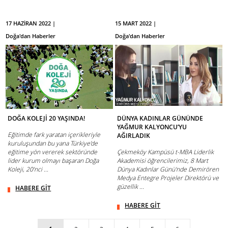
17 HAZİRAN 2022 |
15 MART 2022 |
Doğa'dan Haberler
Doğa'dan Haberler
DOĞA KOLEJİ 20 YAŞINDA!
DÜNYA KADINLAR GÜNÜNDE
YAĞMUR KALYONCU’YU
Eğitimde fark yaratan içerikleriyle
AĞIRLADIK
kuruluşundan bu yana Türkiye’de
eğitime yön vererek sektöründe
Çekmeköy Kampüsü t-MBA Liderlik
lider kurum olmayı başaran Doğa
Akademisi öğrencilerimiz, 8 Mart
Koleji, 20’nci ...
Dünya Kadınlar Günü'nde Demirören
Medya Entegre Projeler Direktörü ve
güzellik ...
HABERE GİT
HABERE GİT