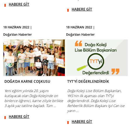
HABERE GİT
HABERE GİT
18 HAZİRAN 2022 |
18 HAZİRAN 2022 |
Doğa'dan Haberler
Doğa'dan Haberler
DOĞA'DA KARNE COŞKUSU
TYT'Yİ DEĞERLENDİRDİK
Yeni eğitim yılında 20. yaşını
Doğa Koleji Lise Bölüm Başkanları,
kutlayacak olan Doğa Kolejinde on
YKS’nin ilk aşaması olan TYT’yi
binlerce öğrenci, karne ziliyle birlikte
değerlendirdi. Doğa Koleji Lise
3 aylık yaz tatiline başladı. Tüm ...
Rehberlik Bölüm Başkanı Işıl Can ise
yarın ...
HABERE GİT
HABERE GİT