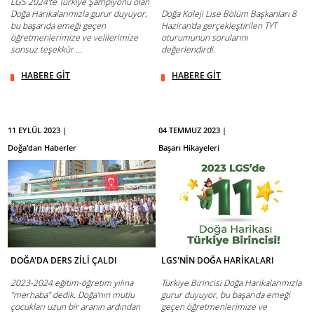
LGS 2024'te Türkiye Şampiyonu olan
Doğa Harikalarımızla gurur duyuyor,
Doğa Koleji Lise Bölüm Başkanları 8
bu başarıda emeği geçen
Haziran'da gerçekleştirilen TYT
öğretmenlerimize ve velilerimize
oturumunun sorularını
sonsuz teşekkür ...
değerlendirdi.
HABERE GİT
HABERE GİT
11 EYLÜL 2023 |
04 TEMMUZ 2023 |
Doğa'dan Haberler
Başarı Hikayeleri
DOĞA'DA DERS ZİLİ ÇALDI
LGS'NİN DOĞA HARİKALARI
2023-2024 eğitim-öğretim yılına
Türkiye Birincisi Doğa Harikalarımızla
"merhaba" dedik. Doğa'nın mutlu
gurur duyuyor, bu başarıda emeği
çocukları uzun bir aranın ardından
geçen öğretmenlerimize ve