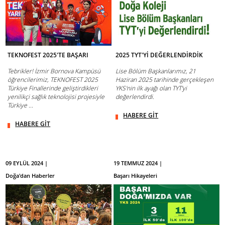
TEKNOFEST 2025'TE BAŞARI
2025 TYT'Yİ DEĞERLENDİRDİK
Tebrikler! İzmir Bornova Kampüsü
Lise Bölüm Başkanlarımız, 21
öğrencilerimiz, TEKNOFEST 2025
Haziran 2025 tarihinde gerçekleşen
Türkiye Finallerinde geliştirdikleri
YKS'nin ilk ayağı olan TYT'yi
yenilikçi sağlık teknolojisi projesiyle
değerlendirdi.
Türkiye ...
HABERE GİT
HABERE GİT
09 EYLÜL 2024 |
19 TEMMUZ 2024 |
Doğa'dan Haberler
Başarı Hikayeleri