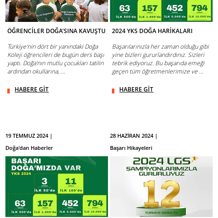
ÖĞRENCİLER DOĞA'SINA KAVUŞTU
2024 YKS DOĞA HARİKALARI
Türkiye'nin dört bir yanındaki Doğa
Başarılarınızla her zaman olduğu gibi
Koleji öğrencileri de bugün ders başı
yine bizleri gururlandırdınız. Sizleri
yaptı. Doğa'nın mutlu çocukları tatilin
tebrik ediyoruz. Bu başarıda emeği
ardından okullarına, ...
geçen tüm öğretmenlerimize ve ...
HABERE GİT
HABERE GİT
19 TEMMUZ 2024 |
28 HAZİRAN 2024 |
Doğa'dan Haberler
Başarı Hikayeleri