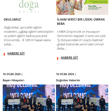
OKULUMUZ
İLHAM VERİCİ BİR LİDER; ÜMRAN
BEBA
Doğa Koleji; ayrıcalıklı eğitim
modelleri, çağdaş eğitim teknolojileri
t-MBA Girişimcilik ve İnovasyon
ve yetkin eğitim kadrosuyla artık
Seminerleri başladı! 3 sene üst üste
Erzurum’da… 8.100 m² kapalı alana
‘İş Dünyasındaki En Güçlü Kadınlar’
sahip ...
global listesinde yerini alan Ümran
Beba, ...
HABERE GİT
HABERE GİT
16 OCAK 2024 |
16 OCAK 2024 |
Başarı Hikayeleri
Doğa'dan Haberler