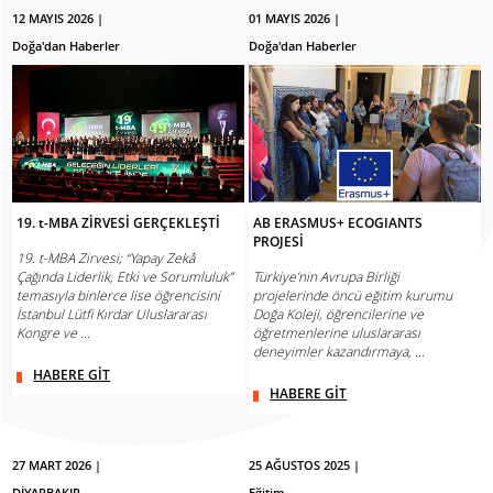
12 MAYIS 2026 |
01 MAYIS 2026 |
Doğa'dan Haberler
Doğa'dan Haberler
19. t-MBA ZİRVESİ GERÇEKLEŞTİ
AB ERASMUS+ ECOGIANTS
PROJESİ
19. t-MBA Zirvesi; “Yapay Zekâ
Çağında Liderlik, Etki ve Sorumluluk”
Türkiye’nin Avrupa Birliği
temasıyla binlerce lise öğrencisini
projelerinde öncü eğitim kurumu
İstanbul Lütfi Kırdar Uluslararası
Doğa Koleji, öğrencilerine ve
Kongre ve ...
öğretmenlerine uluslararası
deneyimler kazandırmaya, ...
HABERE GİT
HABERE GİT
27 MART 2026 |
25 AĞUSTOS 2025 |
DİYARBAKIR
Eğitim