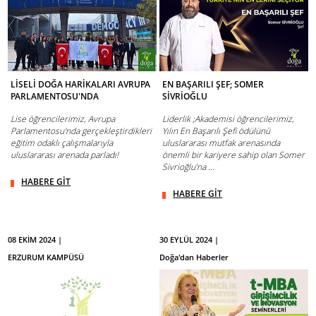
LİSELİ DOĞA HARİKALARI AVRUPA
EN BAŞARILI ŞEF; SOMER
PARLAMENTOSU'NDA
SİVRİOĞLU
Lise öğrencilerimiz, Avrupa
Liderlik ;Akademisi öğrencilerimiz,
Parlamentosu'nda gerçekleştirdikleri
Yılın En Başarılı Şefi ödülünü
eğitim odaklı çalışmalarıyla
uluslararası mutfak arenasında
uluslararası arenada parladı!
önemli bir kariyere sahip olan Somer
Sivrioğlu’na ...
HABERE GİT
HABERE GİT
08 EKİM 2024 |
30 EYLÜL 2024 |
ERZURUM KAMPÜSÜ
Doğa'dan Haberler