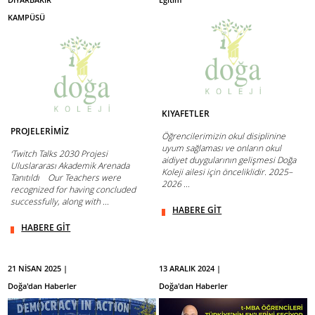
KAMPÜSÜ
KIYAFETLER
PROJELERİMİZ
Öğrencilerimizin okul disiplinine
uyum sağlaması ve onların okul
‘Twitch Talks 2030 Projesi
aidiyet duygularının gelişmesi Doğa
Uluslararası Akademik Arenada
Koleji ailesi için önceliklidir. 2025–
Tanıtıldı Our Teachers were
2026 ...
recognized for having concluded
successfully, along with ...
HABERE GİT
HABERE GİT
21 NİSAN 2025 |
13 ARALIK 2024 |
Doğa'dan Haberler
Doğa'dan Haberler