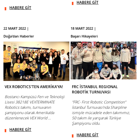
HABERE GİT
HABERE GİT
22 MART 2022 |
18 MART 2022 |
Doğa'dan Haberler
Başarı Hikayeleri
VEX ROBOTICS'TEN AMERİKA'YA!
FRC İSTANBUL REGIONAL
ROBOTİK TURNUVASI
Bostancı Kampüsü Fen ve Teknoloji
Lisesi 38218E VEXTERMINATE
"FRC- First Robotic Competition"
Robotics takımı, turnuvanın
İstanbul Turnuvası’nda Sharpline
şampiyonu olarak Amerika’da
ismiyle mücadele eden takımımız,
düzenlenecek VEX World ...
50 takım ile yarışarak Türkiye
Şampiyonu oldu.
HABERE GİT
HABERE GİT