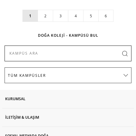
1
2
3
4
5
6
DOĞA KOLEJİ - KAMPÜSÜ BUL
KURUMSAL
İLETİŞİM & ULAŞIM
SOSYAL MEDYADA DOĞA