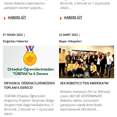
Vortex Robotics takımlarımız
Birincilik, 2 İkincilik ve 1 Üçüncülük
şampiyon olurken Çayyolu ...
ödülü ...
HABERE GİT
HABERE GİT
01 NİSAN 2022 |
22 MART 2022 |
Doğa'dan Haberler
Başarı Hikayeleri
ORTAOKUL ÖĞRENCİLERİMİZDEN
VEX ROBOTICS'TEN AMERİKA'YA!
TOPLAM 6 DERECE!
Bostancı Kampüsü Fen ve Teknoloji
TÜBİTAK Ortaokul Öğrencileri
Lisesi 38218E VEXTERMINATE
Araştırma Projeleri Yarışması Bölge
Robotics takımı, turnuvanın
Sergileri'nde Doğa Harikalarımız; 3
şampiyonu olarak Amerika’da
Birincilik, 2 İkincilik ve 1 Üçüncülük
düzenlenecek VEX World ...
ödülü ...