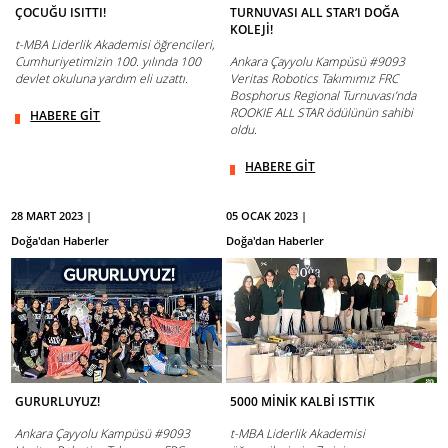
ÇOCUĞU ISITTI!
TURNUVASI ALL STAR’I DOĞA
KOLEJİ!
t-MBA Liderlik Akademisi öğrencileri,
Cumhuriyetimizin 100. yılında 100
Ankara Çayyolu Kampüsü #9093
devlet okuluna yardım eli uzattı.
Veritas Robotics Takımımız FRC
Bosphorus Regional Turnuvası’nda
ROOKIE ALL STAR ödülünün sahibi
HABERE GİT
oldu.
HABERE GİT
28 MART 2023 |
05 OCAK 2023 |
Doğa'dan Haberler
Doğa'dan Haberler
GURURLUYUZ!
5000 MİNİK KALBİ ISTTIK
Ankara Çayyolu Kampüsü #9093
t-MBA Liderlik Akademisi