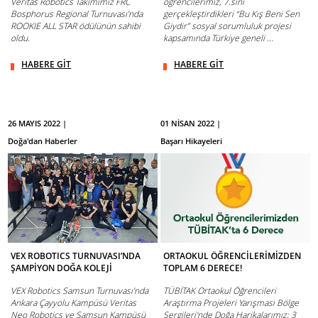
Veritas Robotics Takımımız FRC
öğrencilerimiz, 7.sini
Bosphorus Regional Turnuvası’nda
gerçekleştirdikleri “Bu Kış Beni Sen
ROOKIE ALL STAR ödülünün sahibi
Giydir” sosyal sorumluluk projesi
oldu.
kapsamında Türkiye geneli ...
HABERE GİT
HABERE GİT
26 MAYIS 2022 |
01 NİSAN 2022 |
Doğa'dan Haberler
Başarı Hikayeleri
VEX ROBOTICS TURNUVASI’NDA
ORTAOKUL ÖĞRENCİLERİMİZDEN
ŞAMPİYON DOĞA KOLEJİ
TOPLAM 6 DERECE!
VEX Robotics Samsun Turnuvası’nda
TÜBİTAK Ortaokul Öğrencileri
Ankara Çayyolu Kampüsü Veritas
Araştırma Projeleri Yarışması Bölge
Neo Robotics ve Samsun Kampüsü
Sergileri'nde Doğa Harikalarımız; 3