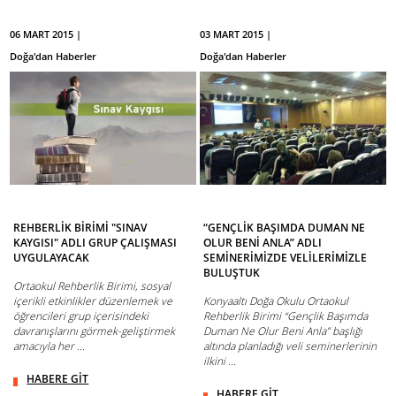
06 MART 2015 |
03 MART 2015 |
Doğa'dan Haberler
Doğa'dan Haberler
REHBERLİK BİRİMİ "SINAV
“GENÇLİK BAŞIMDA DUMAN NE
KAYGISI" ADLI GRUP ÇALIŞMASI
OLUR BENİ ANLA” ADLI
UYGULAYACAK
SEMİNERİMİZDE VELİLERİMİZLE
BULUŞTUK
Ortaokul Rehberlik Birimi, sosyal
içerikli etkinlikler düzenlemek ve
Konyaaltı Doğa Okulu Ortaokul
öğrencileri grup içerisindeki
Rehberlik Birimi “Gençlik Başımda
davranışlarını görmek-geliştirmek
Duman Ne Olur Beni Anla” başlığı
amacıyla her ...
altında planladığı veli seminerlerinin
ilkini ...
HABERE GİT
HABERE GİT