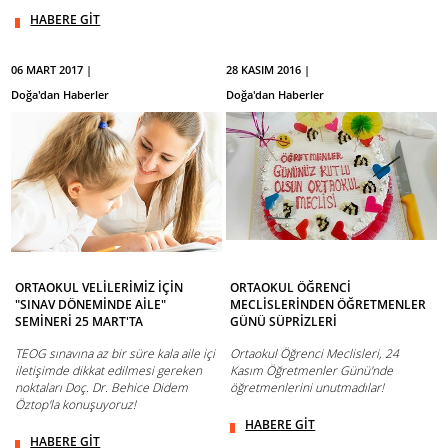
HABERE GİT
06 MART 2017 |
28 KASIM 2016 |
Doğa'dan Haberler
Doğa'dan Haberler
ORTAOKUL VELİLERİMİZ İÇİN
ORTAOKUL ÖĞRENCİ
"SINAV DÖNEMİNDE AİLE"
MECLİSLERİNDEN ÖĞRETMENLER
SEMİNERİ 25 MART'TA
GÜNÜ SÜPRİZLERİ
TEOG sınavına az bir süre kala aile içi
Ortaokul Öğrenci Meclisleri, 24
iletişimde dikkat edilmesi gereken
Kasım Öğretmenler Günü'nde
noktaları Doç. Dr. Behice Didem
öğretmenlerini unutmadılar!
Öztop'la konuşuyoruz!
HABERE GİT
HABERE GİT