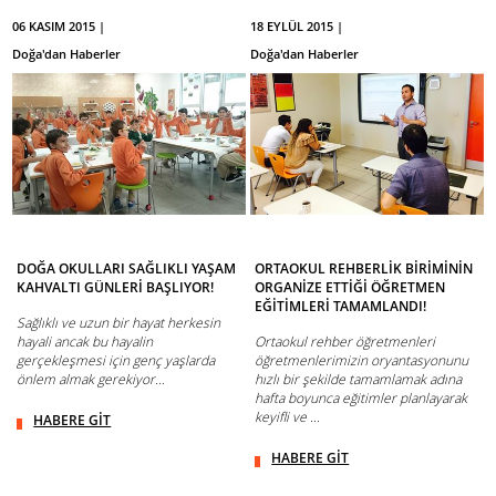
06 KASIM 2015 |
18 EYLÜL 2015 |
Doğa'dan Haberler
Doğa'dan Haberler
DOĞA OKULLARI SAĞLIKLI YAŞAM
ORTAOKUL REHBERLİK BİRİMİNİN
KAHVALTI GÜNLERİ BAŞLIYOR!
ORGANİZE ETTİĞİ ÖĞRETMEN
EĞİTİMLERİ TAMAMLANDI!
Sağlıklı ve uzun bir hayat herkesin
hayali ancak bu hayalin
Ortaokul rehber öğretmenleri
gerçekleşmesi için genç yaşlarda
öğretmenlerimizin oryantasyonunu
önlem almak gerekiyor…
hızlı bir şekilde tamamlamak adına
hafta boyunca eğitimler planlayarak
keyifli ve ...
HABERE GİT
HABERE GİT