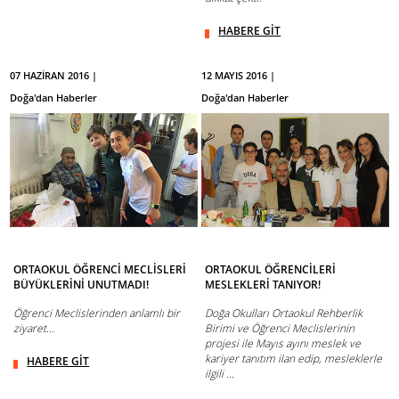
HABERE GİT
07 HAZİRAN 2016 |
12 MAYIS 2016 |
Doğa'dan Haberler
Doğa'dan Haberler
ORTAOKUL ÖĞRENCİ MECLİSLERİ
ORTAOKUL ÖĞRENCİLERİ
BÜYÜKLERİNİ UNUTMADI!
MESLEKLERİ TANIYOR!
Öğrenci Meclislerinden anlamlı bir
Doğa Okulları Ortaokul Rehberlik
ziyaret…
Birimi ve Öğrenci Meclislerinin
projesi ile Mayıs ayını meslek ve
kariyer tanıtım ilan edip, mesleklerle
HABERE GİT
ilgili ...