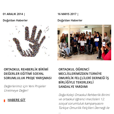
01 ARALIK 2014 |
16 MAYIS 2017 |
Doğa'dan Haberler
Doğa'dan Haberler
ORTAOKUL REHBERLİK BİRİMİ
ORTAOKUL ÖĞRENCİ
DEĞERLER EĞİTİMİ SOSYAL
MECLİSLERİMİZDEN TÜRKİYE
SORUMLULUK PROJE YARIŞMASI
OMURİLİK FELÇLİLERİ DERNEĞİ İŞ
BİRLİĞİYLE TEKERLEKLİ
Değerlerimiz için Yeni Projeler
SANDALYE YARDIMI
Üretmeye Değer!
Doğa Koleji Ortaokul Rehberlik Birimi
ve ortaokul öğrenci meclisleri 12.
HABERE GİT
sosyal sorumluluk kampanyasını
Türkiye Omurilik Felçlileri Derneği ile
...