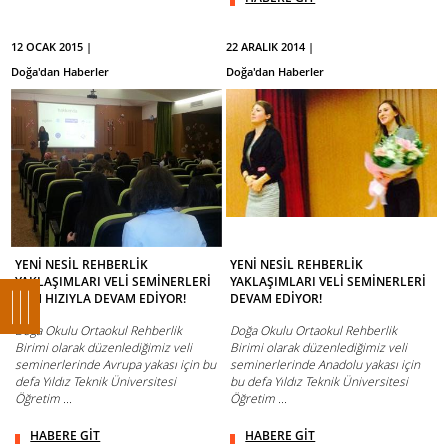
12 OCAK 2015 |
22 ARALIK 2014 |
Doğa'dan Haberler
Doğa'dan Haberler
YENİ NESİL REHBERLİK
YENİ NESİL REHBERLİK
YAKLAŞIMLARI VELİ SEMİNERLERİ
YAKLAŞIMLARI VELİ SEMİNERLERİ
TÜM HIZIYLA DEVAM EDİYOR!
DEVAM EDİYOR!
Doğa Okulu Ortaokul Rehberlik
Doğa Okulu Ortaokul Rehberlik
Birimi olarak düzenlediğimiz veli
Birimi olarak düzenlediğimiz veli
seminerlerinde Avrupa yakası için bu
seminerlerinde Anadolu yakası için
defa Yıldız Teknik Üniversitesi
bu defa Yıldız Teknik Üniversitesi
Öğretim ...
Öğretim ...
HABERE GİT
HABERE GİT