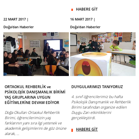
HABERE GİT
22 MART 2017 |
16 MART 2017 |
Doğa'dan Haberler
Doğa'dan Haberler
ORTAOKUL REHBERLİK ve
DUYGULARIMIZI TANIYORUZ
PSİKOLOJİK DANIŞMANLIK BİRİMİ
4. sınıf öğrencilerimiz bu hafta
YAŞ GRUPLARINA UYGUN
Psikolojik Danışmanlık ve Rehberlik
EĞİTİMLERİNE DEVAM EDİYOR
Birimi tarafından organize edilen
Doğa Okulları Ortaokul Rehberlik
Duygu Zarı etkinliklerini
Birimi, öğrencilerimizin yaş
gerçekleştirdi.
farklarının yanı sıra ilgi yetenek ve
akademik gelişimlerini de göz önüne
HABERE GİT
alarak, ...