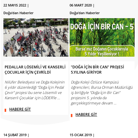
22 MAYIS 2022 |
06 MART 2020 |
Doğa'dan Haberler
Doğa'dan Haberler
PEDALLAR LÖSEMİLİ VE KANSERLİ
"DOĞA İÇİN BİR CAN" PROJESİ
ÇOCUKLAR İÇİN ÇEVRİLDİ
5.YILINA GİRİYOR
Nilüfer Belediyesi ve Doğa Kolejinin
Doğa Koleji Özlüce Kampüsü
6 yıldır düzenlediği “Doğa İçin Pedal
öğrencileri, Bursa Orman Müdürlüğü
Çevir” projesi bu sene Lösemili ve
iş birliğiyle “Doğa İçin Bir Can”
Kanserli Çocuklar için LÖDER’le ...
projesini 5. yılında da
gerçekleştirmeye devam ...
HABERE GİT
HABERE GİT
14 ŞUBAT 2019 |
15 OCAK 2019 |