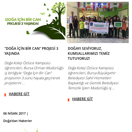
"DOĞA İÇİN BİR CAN" PROJESİ 3
DOĞAYI SEVİYORUZ,
YAŞINDA
KUMSALLARIMIZI TEMİZ
TUTUYORUZ!
Doğa Koleji Özlüce Kampüsü
öğrencileri, Bursa Orman Müdürlüğü
Doğa Koleji Özlüce Kampüsü
iş birliğiyle “Doğa İçin Bir Can”
öğrencileri, Bursa Büyükşehir
projesinin 3.sünü hayata geçirerek
Belediyesi Sahil Hizmetleri
projelerini ...
Başkanlığı ve Gemlik Belediyesi
Temizlik İşleri Müdürlüğü iş ...
HABERE GİT
HABERE GİT
06 NİSAN 2017 |
Doğa'dan Haberler