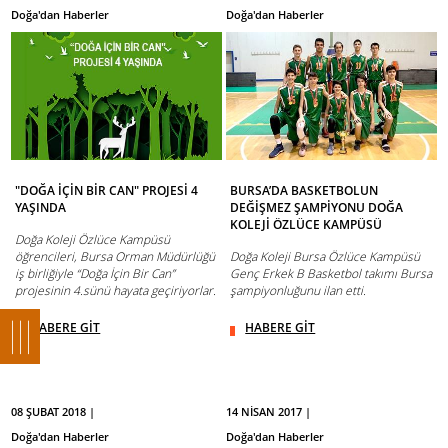
Doğa'dan Haberler
Doğa'dan Haberler
"DOĞA İÇİN BİR CAN" PROJESİ 4
BURSA’DA BASKETBOLUN
YAŞINDA
DEĞİŞMEZ ŞAMPİYONU DOĞA
KOLEJİ ÖZLÜCE KAMPÜSÜ
Doğa Koleji Özlüce Kampüsü
öğrencileri, Bursa Orman Müdürlüğü
Doğa Koleji Bursa Özlüce Kampüsü
iş birliğiyle “Doğa İçin Bir Can”
Genç Erkek B Basketbol takımı Bursa
projesinin 4.sünü hayata geçiriyorlar.
şampiyonluğunu ilan etti.
HABERE GİT
HABERE GİT
08 ŞUBAT 2018 |
14 NİSAN 2017 |
Doğa'dan Haberler
Doğa'dan Haberler