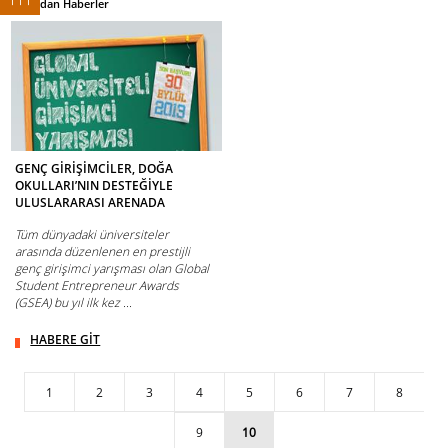
Doğa'dan Haberler
GENÇ GİRİŞİMCİLER, DOĞA
OKULLARI’NIN DESTEĞİYLE
ULUSLARARASI ARENADA
Tüm dünyadaki üniversiteler
arasında düzenlenen en prestijli
genç girişimci yarışması olan Global
Student Entrepreneur Awards
(GSEA) bu yıl ilk kez ...
HABERE GİT
1
2
3
4
5
6
7
8
9
10