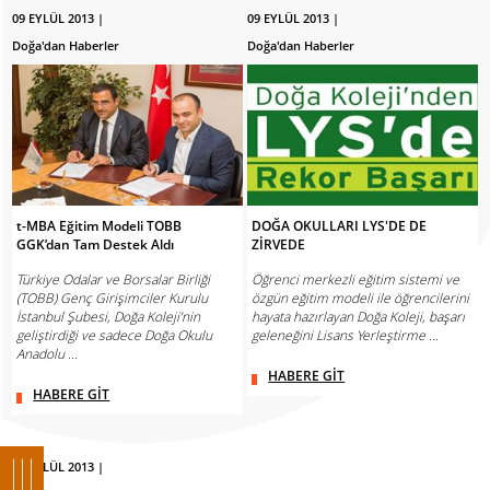
09 EYLÜL 2013 |
09 EYLÜL 2013 |
Doğa'dan Haberler
Doğa'dan Haberler
t-MBA Eğitim Modeli TOBB
DOĞA OKULLARI LYS'DE DE
GGK’dan Tam Destek Aldı
ZİRVEDE
Türkiye Odalar ve Borsalar Birliği
Öğrenci merkezli eğitim sistemi ve
(TOBB) Genç Girişimciler Kurulu
özgün eğitim modeli ile öğrencilerini
İstanbul Şubesi, Doğa Koleji’nin
hayata hazırlayan Doğa Koleji, başarı
geliştirdiği ve sadece Doğa Okulu
geleneğini Lisans Yerleştirme ...
Anadolu ...
HABERE GİT
HABERE GİT
07 EYLÜL 2013 |